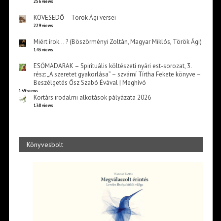
256 views
KÖVESEDŐ – Török Ági versei
229 views
Miért írok… ? (Böszörményi Zoltán, Magyar Miklós, Török Ági)
143 views
ESŐMADARAK – Spirituális költészeti nyári est-sorozat, 3.
rész: „A szeretet gyakorlása” – szvámí Tírtha Fekete könyve –
Beszélgetés Ősz Szabó Évával | Meghívó
139 views
Kortárs irodalmi alkotások pályázata 2026
138 views
Könyvesbolt