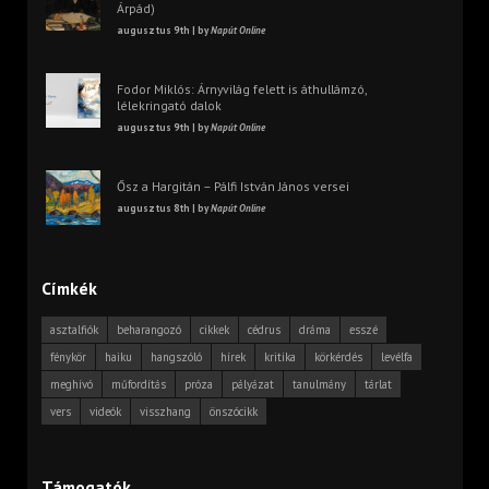
Árpád)
augusztus 9th | by
Napút Online
Fodor Miklós: Árnyvilág felett is áthullámzó,
lélekringató dalok
augusztus 9th | by
Napút Online
Ősz a Hargitán – Pálfi István János versei
augusztus 8th | by
Napút Online
Címkék
asztalfiók
beharangozó
cikkek
cédrus
dráma
esszé
fénykör
haiku
hangszóló
hírek
kritika
körkérdés
levélfa
meghívó
műfordítás
próza
pályázat
tanulmány
tárlat
vers
videók
visszhang
önszócikk
Támogatók