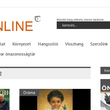
Mondd meg nékem, merre találom…
lat
Környezet
Hangszóló
Visszhang
Szerzőink
ar önazonosságtár
Kie
2
Dráma