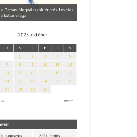
Lakatos Fleisz Katalin: Vasárna
ai Tamás: Megválaszolt érintés. Leveles
Sárszegen
a költői világa
2025. október
K
S
C
P
S
V
1
2
3
4
5
7
8
9
10
11
12
14
15
16
17
18
19
21
22
23
24
25
26
28
29
30
31
ept
nov »
hívum
6. augusztus
2021. április