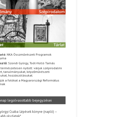
ató:
NKA Összművészeti Programok
iuma
sztő:
Szondi György, Toót-Holló Tamás
 természetesen nyitott: várjuk szépirodalmi
t, tanulmányukat, képzőművészeti
sukat, hozzászólásukat.
jük a fotókat a Magyarországi Református
znak
ónap legolvasottabb bejegyzései
yörgyi Csaba: Lépések könyve (napló) –
jabb részletek*