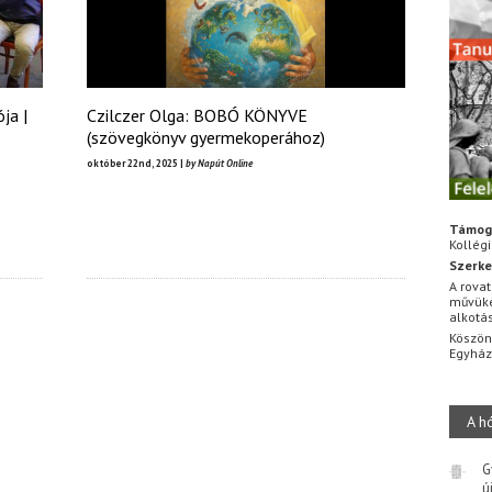
ja |
Czilczer Olga: BOBÓ KÖNYVE
(szövegkönyv gyermekoperához)
október 22nd, 2025 |
by Napút Online
Támog
Kollég
Szerke
A rovat
művüke
alkotá
Köszön
Egyhá
A h
G
ú