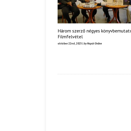
Három szerző négyes könyvbemutató
Filmfelvétel
október 22nd, 2025 |
by Napút Online