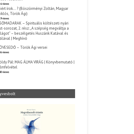
6 views
iért írok… ? (Böszörményi Zoltán, Magyar
iklós, Török Ági)
9 views
SŐMADARAK – Spirituális költészeti nyári
st-sorozat, 2. rész: „A szépség megváltja a
ilágot” – beszélgetés Huszárik Katával és
tilával | Meghívó
s
ÖVESEDŐ – Török Ági versei
6 views
öldy Pál: MAG ÁLMA VIRÁG | Könyvbemutató |
ilmfelvétel
0 views
yvesbolt