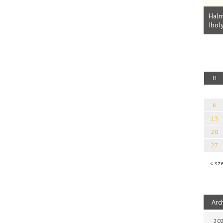
Parvathy Baul: A NAGY LELKEK DALAI.
Bevezetés a bául ösvénybe (Fordította:
Halm
Rideg Zsófia)
Iboly
uz
H
6
13
20
27
« sz
Arc
202