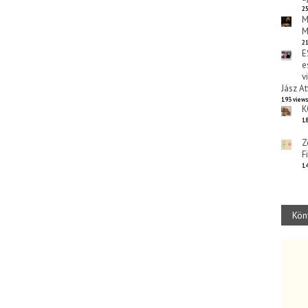
25
M
M
21
E
e
v
Jász At
193 view
K
18
Z
F
14
Kön