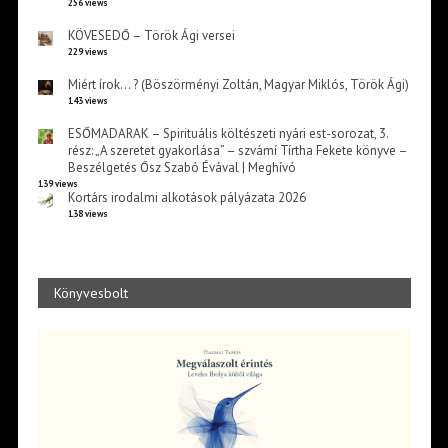
256 views
KÖVESEDŐ – Török Ági versei
229 views
Miért írok… ? (Böszörményi Zoltán, Magyar Miklós, Török Ági)
143 views
ESŐMADARAK – Spirituális költészeti nyári est-sorozat, 3.
rész: „A szeretet gyakorlása” – szvámí Tírtha Fekete könyve –
Beszélgetés Ősz Szabó Évával | Meghívó
139 views
Kortárs irodalmi alkotások pályázata 2026
138 views
Könyvesbolt