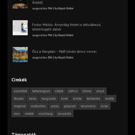
Árpád)
augusztus 9th | by
Napút Online
Fodor Miklós: Árnyvilág felett is áthullámzó,
lélekringató dalok
augusztus 9th | by
Napút Online
Ősz a Hargitán – Pálfi István János versei
augusztus 8th | by
Napút Online
Címkék
asztalfiók
beharangozó
cikkek
cédrus
dráma
esszé
fénykör
haiku
hangszóló
hírek
kritika
körkérdés
levélfa
meghívó
műfordítás
próza
pályázat
tanulmány
tárlat
vers
videók
visszhang
önszócikk
Támogatók