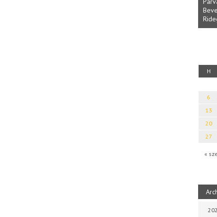
Parvathy Bau
Bevezetés a 
Rideg Zsófia
Káplán Géza: Erotikai kalauz
H
6
13
20
27
« sz
Arc
202