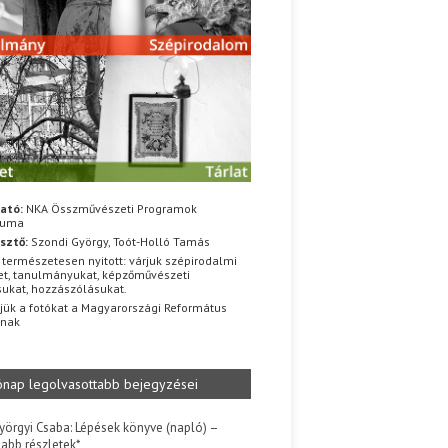
ató:
NKA Összművészeti Programok
iuma
sztő:
Szondi György, Toót-Holló Tamás
 természetesen nyitott: várjuk szépirodalmi
t, tanulmányukat, képzőművészeti
sukat, hozzászólásukat.
jük a fotókat a Magyarországi Református
znak
ónap legolvasottabb bejegyzései
yörgyi Csaba: Lépések könyve (napló) –
jabb részletek*