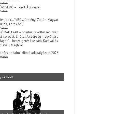
6 views
ÖVESEDŐ – Török Ági versei
3 views
iért írok… ? (Böszörményi Zoltán, Magyar
iklós, Török Ági)
3 views
SŐMADARAK – Spirituális költészeti nyári
st-sorozat, 2. rész: „A szépség megváltja a
ilágot” – beszélgetés Huszárik Katával és
tilával | Meghívó
s
ortárs irodalmi alkotások pályázata 2026
8 views
yvesbolt