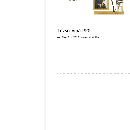
Tőzsér Árpád 90!
október 8th, 2025 |
by Napút Online