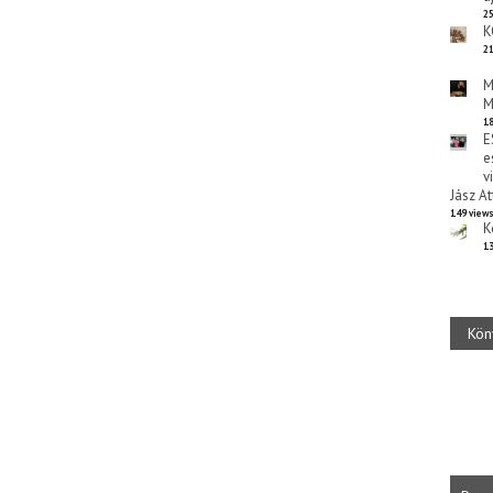
25
K
21
M
M
18
E
e
v
Jász At
149 view
K
13
Kön