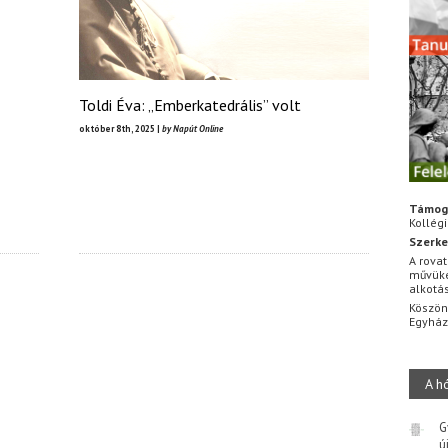
Toldi Éva: „Emberkatedrális” volt
október 8th, 2025 |
by Napút Online
Támog
Kollég
Szerke
A rovat
művüke
alkotá
Köszön
Egyhá
A h
G
ú