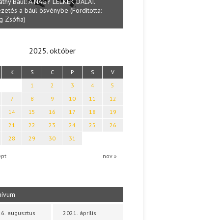
l: A NAGY LELKEK DALAI.
bául ösvénybe (Fordította:
Halmai Tamás: Megválaszolt érintés. L
)
Ibolya költői világa
2025. október
K
S
C
P
S
V
1
2
3
4
5
7
8
9
10
11
12
14
15
16
17
18
19
21
22
23
24
25
26
28
29
30
31
ept
nov »
hívum
6. augusztus
2021. április