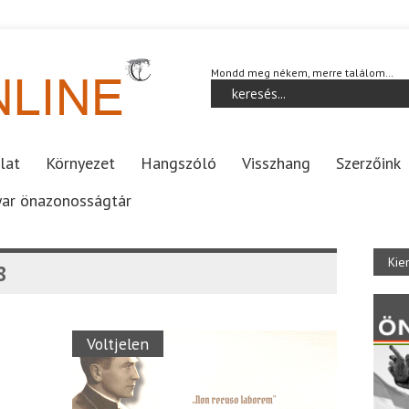
Mondd meg nékem, merre találom…
lat
Környezet
Hangszóló
Visszhang
Szerzőink
ar önazonosságtár
Kie
8
Voltjelen