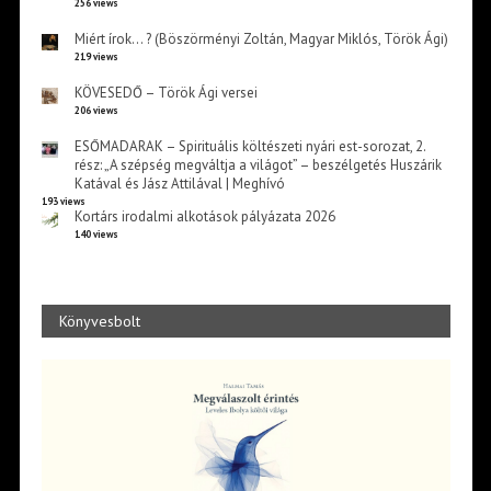
256 views
Miért írok… ? (Böszörményi Zoltán, Magyar Miklós, Török Ági)
219 views
KÖVESEDŐ – Török Ági versei
206 views
ESŐMADARAK – Spirituális költészeti nyári est-sorozat, 2.
rész: „A szépség megváltja a világot” – beszélgetés Huszárik
Katával és Jász Attilával | Meghívó
193 views
Kortárs irodalmi alkotások pályázata 2026
140 views
Könyvesbolt