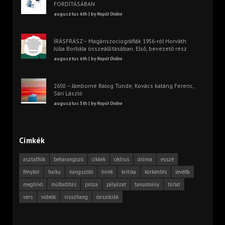
FORDÍTÁSÁBAN
augusztus 6th | by
Napút Online
ÍRÁSFRÁSZ – Magánszociográfiák 1956-ról Horváth
Júlia Borbála összeállításában. Első, bevezető rész
augusztus 6th | by
Napút Online
2650 – Jámborné Balog Tünde, Kovács katáng Ferenc,
Sári László
augusztus 5th | by
Napút Online
Címkék
asztalfiók
beharangozó
cikkek
cédrus
dráma
esszé
fénykör
haiku
hangszóló
hírek
kritika
körkérdés
levélfa
meghívó
műfordítás
próza
pályázat
tanulmány
tárlat
vers
videók
visszhang
önszócikk