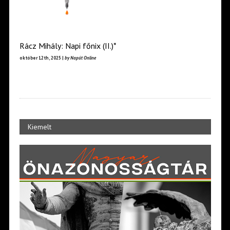
Rácz Mihály: Napi főnix (II.)*
október 12th, 2025 |
by Napút Online
Kiemelt