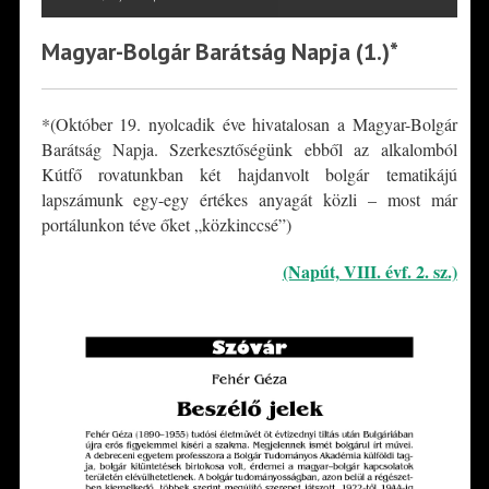
Magyar-Bolgár Barátság Napja (1.)*
*(Október 19. nyolcadik éve hivatalosan a Magyar-Bolgár
Barátság Napja. Szerkesztőségünk ebből az alkalomból
Kútfő rovatunkban két hajdanvolt bolgár tematikájú
lapszámunk egy-egy értékes anyagát közli – most már
portálunkon téve őket „közkinccsé”)
(Napút, VIII. évf. 2. sz.)