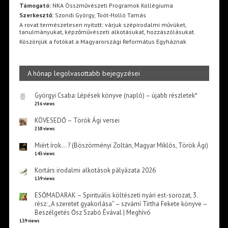
Támogató:
NKA Összművészeti Programok Kollégiuma
Szerkesztő:
Szondi György, Toót-Holló Tamás
A rovat természetesen nyitott: várjuk szépirodalmi művüket,
tanulmányukat, képzőművészeti alkotásukat, hozzászólásukat.
Köszönjük a fotókat a Magyarországi Református Egyháznak
A hónap legolvasottabb bejegyzései
Györgyi Csaba: Lépések könyve (napló) – újabb részletek*
256 views
KÖVESEDŐ – Török Ági versei
238 views
Miért írok… ? (Böszörményi Zoltán, Magyar Miklós, Török Ági)
143 views
Kortárs irodalmi alkotások pályázata 2026
139 views
ESŐMADARAK – Spirituális költészeti nyári est-sorozat, 3.
rész: „A szeretet gyakorlása” – szvámí Tírtha Fekete könyve –
Beszélgetés Ősz Szabó Évával | Meghívó
139 views