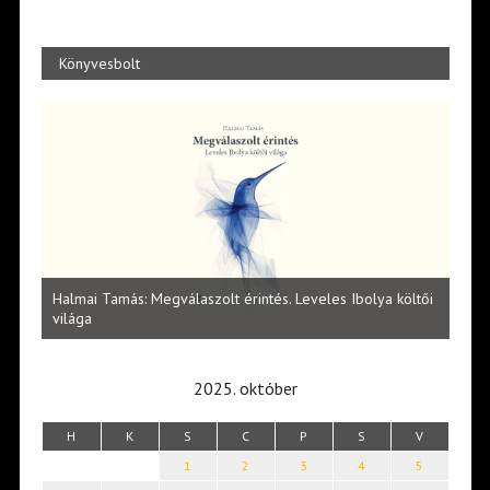
Könyvesbolt
Vité
ltői
irod
Lakatos Fleisz Katalin: Vasárnap délután Sárszegen
erej
2025. október
H
K
S
C
P
S
V
1
2
3
4
5