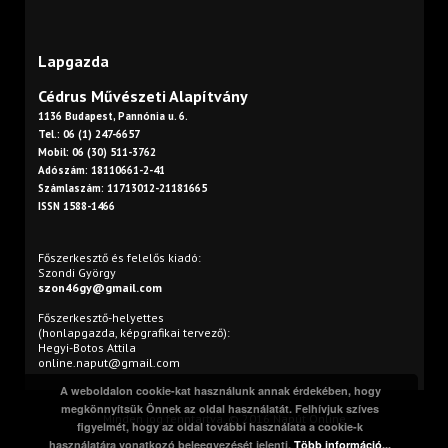
Lapgazda
Cédrus Művészeti Alapítvány
1136 Budapest, Pannónia u. 6.
Tel.: 06 (1) 247-6657
Mobil: 06 (30) 511-3762
Adószám: 18110661-2-41
Számlaszám: 11713012-21181665
ISSN 1588-1466
Főszerkesztő és felelős kiadó:
Szondi György
szon46gy@gmail.com
Főszerkesztő-helyettes
(honlapgazda, képgrafikai tervező):
Hegyi-Botos Attila
online.naput@gmail.com
A weboldalon cookie-kat használunk annak érdekében, hogy
megkönnyítsük Önnek az oldal használatát. Felhívjuk szíves
Minden jog fenntartva. © 2016 Napút Online
figyelmét, hogy az oldal további használata a cookie-k
használatára vonatkozó beleegyezését jelenti.
Több információ...