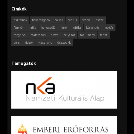
Címkék
asztalfiók
beharangozó
cikkek
cédrus
dráma
esszé
fénykör
haiku
hangszóló
hírek
kritika
körkérdés
levélfa
meghívó
műfordítás
próza
pályázat
tanulmány
tárlat
vers
videók
visszhang
önszócikk
Támogatók