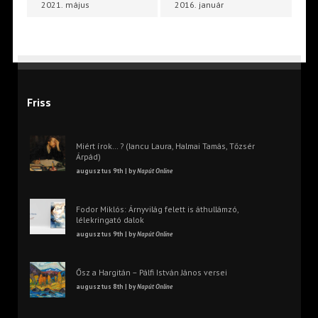
2021. május
2016. január
Friss
Miért írok… ? (Iancu Laura, Halmai Tamás, Tőzsér
Árpád)
augusztus 9th | by
Napút Online
Fodor Miklós: Árnyvilág felett is áthullámzó,
lélekringató dalok
augusztus 9th | by
Napút Online
Ősz a Hargitán – Pálfi István János versei
augusztus 8th | by
Napút Online