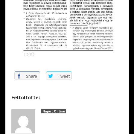
Share
Tweet
Feltöltötte:
Napút Online