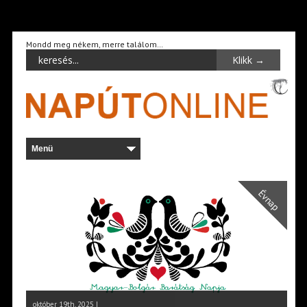
Mondd meg nékem, merre találom…
Évnap
október 19th, 2025 |