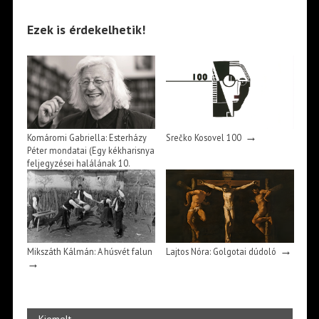
Ezek is érdekelhetik!
→
Komáromi Gabriella: Esterházy
Srečko Kosovel 100
Péter mondatai (Egy kékharisnya
feljegyzései halálának 10.
→
évfordulóján)*
→
Mikszáth Kálmán: A húsvét falun
Lajtos Nóra: Golgotai dúdoló
→
Kiemelt