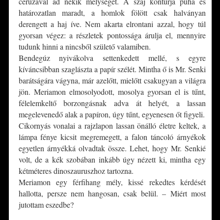
ceruzával ad nekik mélységet. A száj kontúrja puha és
határozatlan maradt, a homlok fölött csak halványan
derengett a haj íve. Nem akarta elrontani azzal, hogy túl
gyorsan végez: a részletek pontossága árulja el, mennyire
tudunk hinni a nincsből születő valamiben.
Bendegúz nyivákolva settenkedett mellé, s egyre
kíváncsibban szaglászta a papír szélét. Mintha ő is Mr. Senki
barátságára vágyna, már azelőtt, mielőtt csakugyan a világra
jön. Meriamon elmosolyodott, mosolya gyorsan el is tűnt,
félelemkeltő borzongásnak adva át helyét, a lassan
megelevenedő alak a papíron, úgy tűnt, egyenesen őt figyeli.
Cikornyás vonalai a rajzlapon lassan önálló életre keltek, a
lámpa fénye kicsit megremegett, a falon táncoló árnyékok
egyetlen árnyékká olvadtak össze. Lehet, hogy Mr. Senkié
volt, de a kék szobában inkább úgy nézett ki, mintha egy
kétméteres dinoszauruszhoz tartozna.
Meriamon egy férfihang mély, kissé rekedtes kérdését
hallotta, persze nem hangosan, csak belül. – Miért most
jutottam eszedbe?