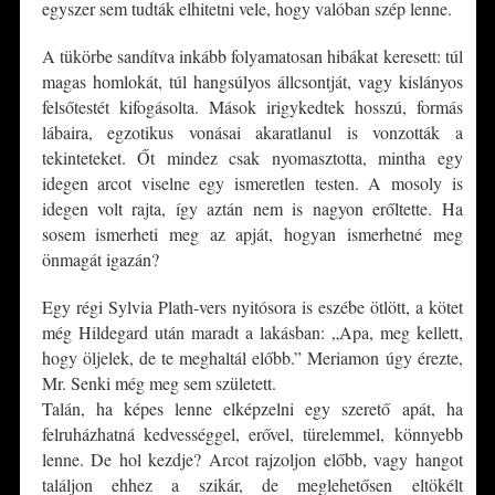
egyszer sem tudták elhitetni vele, hogy valóban szép lenne.
A tükörbe sandítva inkább folyamatosan hibákat keresett: túl
magas homlokát, túl hangsúlyos állcsontját, vagy kislányos
felsőtestét kifogásolta. Mások irigykedtek hosszú, formás
lábaira, egzotikus vonásai akaratlanul is vonzották a
tekinteteket. Őt mindez csak nyomasztotta, mintha egy
idegen arcot viselne egy ismeretlen testen. A mosoly is
idegen volt rajta, így aztán nem is nagyon erőltette. Ha
sosem ismerheti meg az apját, hogyan ismerhetné meg
önmagát igazán?
Egy régi Sylvia Plath-vers nyitósora is eszébe ötlött, a kötet
még Hildegard után maradt a lakásban: „Apa, meg kellett,
hogy öljelek, de te meghaltál előbb.” Meriamon úgy érezte,
Mr. Senki még meg sem született.
Talán, ha képes lenne elképzelni egy szerető apát, ha
felruházhatná kedvességgel, erővel, türelemmel, könnyebb
lenne. De hol kezdje? Arcot rajzoljon előbb, vagy hangot
találjon ehhez a szikár, de meglehetősen eltökélt