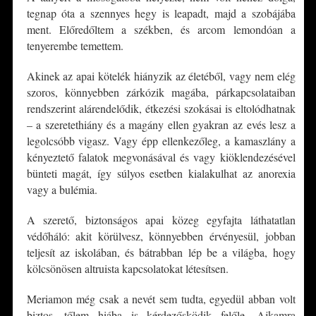
tegnap óta a szennyes hegy is leapadt, majd a szobájába
ment. Előredőltem a székben, és arcom lemondóan a
tenyerembe temettem.
Akinek az apai kötelék hiányzik az életéből, vagy nem elég
szoros, könnyebben zárkózik magába, párkapcsolataiban
rendszerint alárendelődik, étkezési szokásai is eltolódhatnak
– a szeretethiány és a magány ellen gyakran az evés lesz a
legolcsóbb vigasz. Vagy épp ellenkezőleg, a kamaszlány a
kényeztető falatok megvonásával és vagy kiöklendezésével
bünteti magát, így súlyos esetben kialakulhat az anorexia
vagy a bulémia.
A szerető, biztonságos apai közeg egyfajta láthatatlan
védőháló: akit körülvesz, könnyebben érvényesül, jobban
teljesít az iskolában, és bátrabban lép be a világba, hogy
kölcsönösen altruista kapcsolatokat létesítsen.
Meriamon még csak a nevét sem tudta, egyedül abban volt
biztos, tőlem hiába is kérdezősködik felőle. Ajkamra