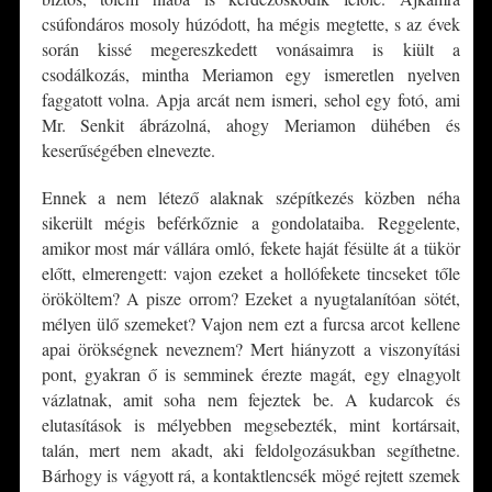
csúfondáros mosoly húzódott, ha mégis megtette, s az évek
során kissé megereszkedett vonásaimra is kiült a
csodálkozás, mintha Meriamon egy ismeretlen nyelven
faggatott volna. Apja arcát nem ismeri, sehol egy fotó, ami
Mr. Senkit ábrázolná, ahogy Meriamon dühében és
keserűségében elnevezte.
Ennek a nem létező alaknak szépítkezés közben néha
sikerült mégis beférkőznie a gondolataiba. Reggelente,
amikor most már vállára omló, fekete haját fésülte át a tükör
előtt, elmerengett: vajon ezeket a hollófekete tincseket tőle
örököltem? A pisze orrom? Ezeket a nyugtalanítóan sötét,
mélyen ülő szemeket? Vajon nem ezt a furcsa arcot kellene
apai örökségnek neveznem? Mert hiányzott a viszonyítási
pont, gyakran ő is semminek érezte magát, egy elnagyolt
vázlatnak, amit soha nem fejeztek be. A kudarcok és
elutasítások is mélyebben megsebezték, mint kortársait,
talán, mert nem akadt, aki feldolgozásukban segíthetne.
Bárhogy is vágyott rá, a kontaktlencsék mögé rejtett szemek