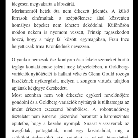
idegesen megvakarta a lábszárát.
Meriamonról hetek óta nem érkezett jelentés. A külső
források elnémultak, a szépítőlencse által közvetített
homályos képeket nem lehetett dekódolni. Különösön
módon nekem is nyomom veszett, Prinzip ragaszkodott
hozzá, hogy a négy fal között, egymagában, Frau Inze
helyett csak Irma Kronfeldnek nevezzen.
Olyankor nemcsak ősz kontyom és a fekete szemeket borító
izgága kontaktlencse jelent meg képzeletében, a Goldberg-
variációk nyitótételét is hallani vélte és Glenn Gould rozoga
faszékének nyikorgását, melyen a zongora virtuóz tulajdon
apjának kézjegye ékeskedett.
Most azonban nem volt érkezése egykori nevelőnőjére
gondolni és a Goldberg-variációk nyitányát is túlharsogta az
imént érkezett csecsemő bömbölése. A robotrendőrség
tiszteletet nem ismerve, jószerével berontott a háromszintes
épületbe, hogy a kezébe nyomják. Sírását visszaverték az
üvegfalak, pattogtatták, mint egy kosárlabdát, míg a
szökőkút égbeszökő vízi spiráljai is pályát tévesztettek