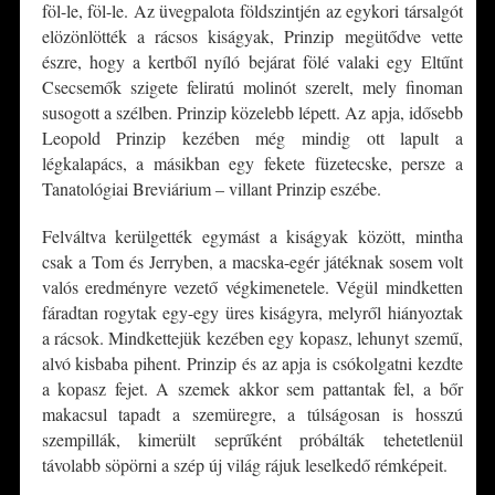
föl-le, föl-le. Az üvegpalota földszintjén az egykori társalgót
elözönlötték a rácsos kiságyak, Prinzip megütődve vette
észre, hogy a kertből nyíló bejárat fölé valaki egy Eltűnt
Csecsemők szigete feliratú molinót szerelt, mely finoman
susogott a szélben. Prinzip közelebb lépett. Az apja, idősebb
Leopold Prinzip kezében még mindig ott lapult a
légkalapács, a másikban egy fekete füzetecske, persze a
Tanatológiai Breviárium – villant Prinzip eszébe.
Felváltva kerülgették egymást a kiságyak között, mintha
csak a Tom és Jerryben, a macska-egér játéknak sosem volt
valós eredményre vezető végkimenetele. Végül mindketten
fáradtan rogytak egy-egy üres kiságyra, melyről hiányoztak
a rácsok. Mindkettejük kezében egy kopasz, lehunyt szemű,
alvó kisbaba pihent. Prinzip és az apja is csókolgatni kezdte
a kopasz fejet. A szemek akkor sem pattantak fel, a bőr
makacsul tapadt a szemüregre, a túlságosan is hosszú
szempillák, kimerült seprűként próbálták tehetetlenül
távolabb söpörni a szép új világ rájuk leselkedő rémképeit.