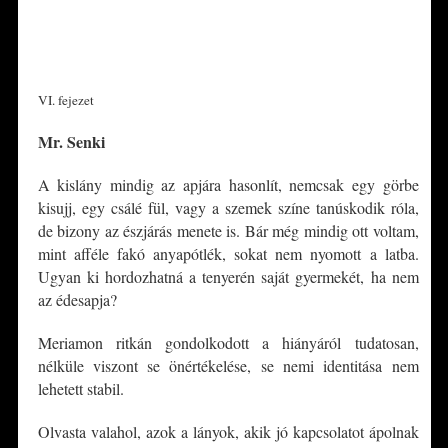
*
*
VI. fejezet
Mr. Senki
A kislány mindig az apjára hasonlít, nemcsak egy görbe
kisujj, egy csálé fül, vagy a szemek színe tanúskodik róla,
de bizony az észjárás menete is. Bár még mindig ott voltam,
mint afféle fakó anyapótlék, sokat nem nyomott a latba.
Ugyan ki hordozhatná a tenyerén saját gyermekét, ha nem
az édesapja?
Meriamon ritkán gondolkodott a hiányáról tudatosan,
nélküle viszont se önértékelése, se nemi identitása nem
lehetett stabil.
Olvasta valahol, azok a lányok, akik jó kapcsolatot ápolnak