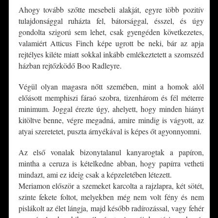
Ahogy tovább szőtte mesebeli alakját, egyre több pozitív
tulajdonsággal ruházta fel, bátorsággal, ésszel, és úgy
gondolta szigorú sem lehet, csak gyengéden következetes,
valamiért Atticus Finch képe ugrott be neki, bár az apja
rejtélyes kiléte miatt sokkal inkább emlékeztetett a szomszéd
házban rejtőzködő Boo Radleyre.
Végül olyan magasra nőtt szemében, mint a homok alól
előásott memphiszi fáraó szobra, tizenhárom és fél méterre
minimum. Joggal érezte úgy, ahelyett, hogy minden hiányt
kitöltve benne, végre megadná, amire mindig is vágyott, az
atyai szeretetet, puszta árnyékával is képes őt agyonnyomni.
Az első vonalak bizonytalanul kanyarogtak a papíron,
mintha a ceruza is kételkedne abban, hogy papírra vetheti
mindazt, ami ez ideig csak a képzeletében létezett.
Meriamon először a szemeket karcolta a rajzlapra, két sötét,
szinte fekete foltot, melyekben még nem volt fény és nem
pislákolt az élet lángja, majd később radírozással, vagy fehér