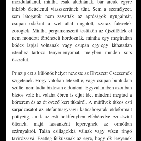
mozdulatlanul, mintha csak aludnának, bár arcuk egyre
inkább élettelenül viaszszerűnek tűnt. Sem a személyzet,
sem látogatók nem zavarták az apróságok nyugalmát,
csupán odakint a szél által ringatott, száraz falevelek
zörögtek. Mintha pergamenszerű testükön az újszülöttek el
nem mondott történeteit hordoznák, mintha egy megíratlan
kódex lapjai volnának vagy csupán egy-egy láthatatlan
istenhez tartozó tenyérlenyomat, melyben minden sors
összefut.
Prinzip ezt a különös helyet nevezte az Elveszett Csecsemők
szigetének. Hogy valóban létezett-e, vagy csupán bűntudata
szülte, nem tudta biztosan eldönteni. Egyvalamiben azonban
biztos volt: ha valaha ébren is eljut ide, mindent megtud a
kórterem és az őt övező kert titkairól. A műfüvek titkos esti
sarjadzásától az elefántnagyságú katicabogarak eldeformált
pöttyeiig, amik az esti holdfényben elfehéredve ezüstszínt
öltenek, majd lassanként leperegnek az ormótlan
szárnyakról. Talán csillagokká válnak vagy vízen ringó
tavirózsává. Esetleg felkúsznak az égre, hogy ők legyenek