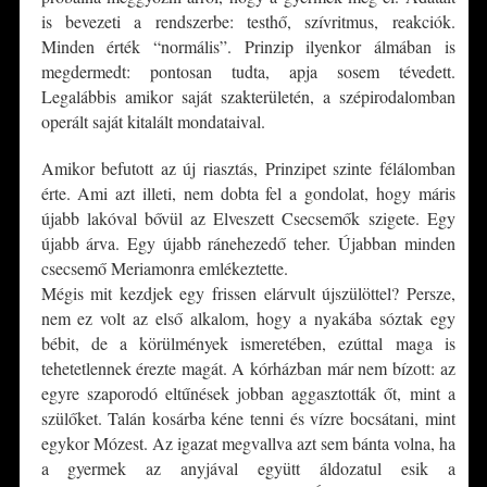
is bevezeti a rendszerbe: testhő, szívritmus, reakciók.
Minden érték “normális”. Prinzip ilyenkor álmában is
megdermedt: pontosan tudta, apja sosem tévedett.
Legalábbis amikor saját szakterületén, a szépirodalomban
operált saját kitalált mondataival.
Amikor befutott az új riasztás, Prinzipet szinte félálomban
érte. Ami azt illeti, nem dobta fel a gondolat, hogy máris
újabb lakóval bővül az Elveszett Csecsemők szigete. Egy
újabb árva. Egy újabb ránehezedő teher. Újabban minden
csecsemő Meriamonra emlékeztette.
Mégis mit kezdjek egy frissen elárvult újszülöttel? Persze,
nem ez volt az első alkalom, hogy a nyakába sóztak egy
bébit, de a körülmények ismeretében, ezúttal maga is
tehetetlennek érezte magát. A kórházban már nem bízott: az
egyre szaporodó eltűnések jobban aggasztották őt, mint a
szülőket. Talán kosárba kéne tenni és vízre bocsátani, mint
egykor Mózest. Az igazat megvallva azt sem bánta volna, ha
a gyermek az anyjával együtt áldozatul esik a