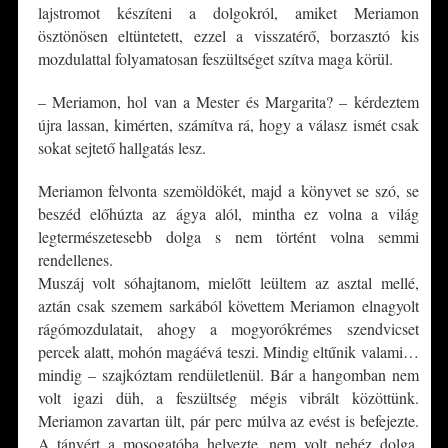
lajstromot készíteni a dolgokról, amiket Meriamon
ösztönösen eltüntetett, ezzel a visszatérő, borzasztó kis
mozdulattal folyamatosan feszültséget szítva maga körül.
– Meriamon, hol van a Mester és Margarita? – kérdeztem
újra lassan, kimérten, számítva rá, hogy a válasz ismét csak
sokat sejtető hallgatás lesz.
Meriamon felvonta szemöldökét, majd a könyvet se szó, se
beszéd előhúzta az ágya alól, mintha ez volna a világ
legtermészetesebb dolga s nem történt volna semmi
rendellenes.
Muszáj volt sóhajtanom, mielőtt leültem az asztal mellé,
aztán csak szemem sarkából követtem Meriamon elnagyolt
rágómozdulatait, ahogy a mogyorókrémes szendvicset
percek alatt, mohón magáévá teszi. Mindig eltűnik valami…
mindig – szajkóztam rendületlenül. Bár a hangomban nem
volt igazi düh, a feszültség mégis vibrált közöttünk.
Meriamon zavartan ült, pár perc múlva az evést is befejezte.
A tányért a mosogatóba helyezte, nem volt nehéz dolga,