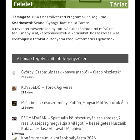
Támogató:
NKA Összművészeti Programok Kollégiuma
Szerkesztő:
Szondi György, Toót-Holló Tamás
A rovat természetesen nyitott: várjuk szépirodalmi művüket,
tanulmányukat, képzőművészeti alkotásukat, hozzászólásukat.
Köszönjük a fotókat a Magyarországi Református Egyháznak
A hónap legolvasottabb bejegyzései
Györgyi Csaba: Lépések könyve (napló) – újabb részletek*
256 views
KÖVESEDŐ – Török Ági versei
213 views
Miért írok… ? (Böszörményi Zoltán, Magyar Miklós, Török Ági)
183 views
ESŐMADARAK – Spirituális költészeti nyári est-sorozat, 2.
rész: „A szépség megváltja a világot” – beszélgetés Huszárik
Katával és Jász Attilával | Meghívó
149 views
Kortárs irodalmi alkotások pályázata 2026