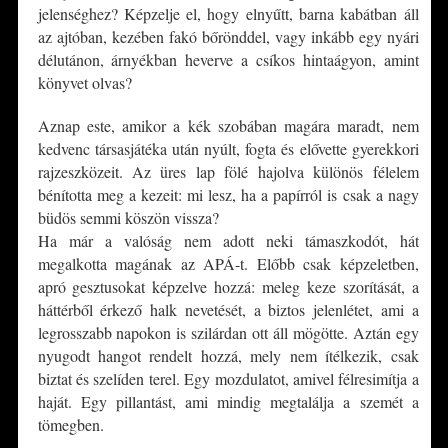
jelenséghez? Képzelje el, hogy elnyűtt, barna kabátban áll
az ajtóban, kezében fakó bőrönddel, vagy inkább egy nyári
délutánon, árnyékban heverve a csíkos hintaágyon, amint
könyvet olvas?
Aznap este, amikor a kék szobában magára maradt, nem
kedvenc társasjátéka után nyúlt, fogta és elővette gyerekkori
rajzeszközeit. Az üres lap fölé hajolva különös félelem
bénította meg a kezeit: mi lesz, ha a papírról is csak a nagy
büdös semmi köszön vissza?
Ha már a valóság nem adott neki támaszkodót, hát
megalkotta magának az APÁ-t. Előbb csak képzeletben,
apró gesztusokat képzelve hozzá: meleg keze szorítását, a
háttérből érkező halk nevetését, a biztos jelenlétet, ami a
legrosszabb napokon is szilárdan ott áll mögötte. Aztán egy
nyugodt hangot rendelt hozzá, mely nem ítélkezik, csak
biztat és szelíden terel. Egy mozdulatot, amivel félresimítja a
haját. Egy pillantást, ami mindig megtalálja a szemét a
tömegben.