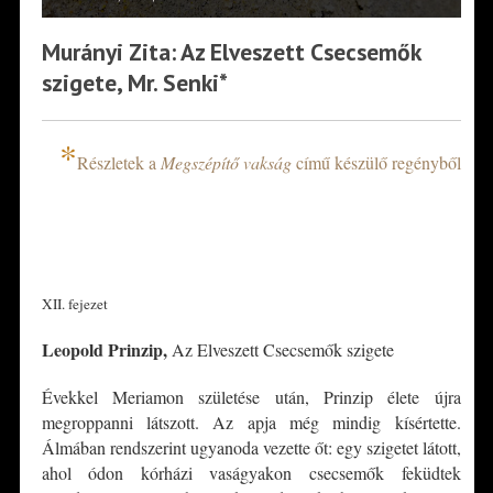
Murányi Zita: Az Elveszett Csecsemők
szigete, Mr. Senki*
*
Részletek a
Megszépítő vakság
című készülő regényből
*
*
XII. fejezet
Leopold Prinzip,
Az Elveszett Csecsemők szigete
Évekkel Meriamon születése után, Prinzip élete újra
megroppanni látszott. Az apja még mindig kísértette.
Álmában rendszerint ugyanoda vezette őt: egy szigetet látott,
ahol ódon kórházi vaságyakon csecsemők feküdtek