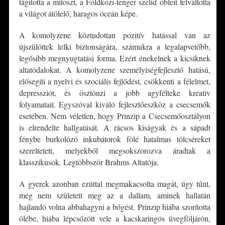
tágította a mítoszt, a Földközi-tenger szelíd öbleit felváltotta
a világot átölelő, haragos óceán képe.
A komolyzene köztudottan pozitív hatással van az
újszülöttek lelki biztonságára, számukra a legalapvetőbb,
legősibb megnyugtatási forma. Ezért énekelnek a kicsiknek
altatódalokat. A komolyzene személyiségfejlesztő hatású,
elősegíti a nyelvi és szociális fejlődést, csökkenti a félelmet,
depressziót, és ösztönzi a jobb agyfélteke kreatív
folyamatait. Egyszóval kiváló fejlesztőeszköz a csecsemők
esetében. Nem véletlen, hogy Prinzip a Csecsemőosztályon
is elrendelte hallgatását. A rácsos kiságyak és a sápadt
fénybe burkolózó inkubátorok fölé hatalmas tölcséreket
szereltetett, melyekből megsokszorozva áradtak a
klasszikusok. Legtöbbször Brahms Altatója.
A gyerek azonban ezúttal megmakacsolta magát, úgy tűnt,
még nem született meg az a dallam, aminek hallatán
hajlandó volna abbahagyni a bőgést. Prinzip hiába szorította
ölébe, hiába lépcsőzött vele a kacskaringós üvegföljárón,