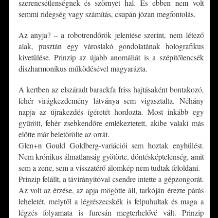
szerencsétlenségnek és szörnyet hal. És ebben nem volt
semmi ridegség vagy számítás, csupán józan megfontolás.
Az anyja? – a robotrendőrök jelentése szerint, nem létező
alak, pusztán egy városlakó gondolatának holografikus
kivetülése. Prinzip az újabb anomáliát is a szépítőlencsék
diszharmonikus működésével magyarázta.
A kertben az elszáradt barackfa friss hajtásaként bontakozó,
fehér virágkezdemény látványa sem vigasztalta. Néhány
napja az újrakezdés ígéretét hordozta. Most inkább egy
gyűrött, fehér zsebkendőre emlékeztetett, akibe valaki más
előtte már beletörölte az orrát.
Glen+n Gould Goldberg-variációi sem hoztak enyhülést.
Nem krónikus álmatlanság gyötörte, döntésképtelenség, amit
sem a zene, sem a visszatérő álomkép nem tudtak feloldani.
Prinzip felállt, a távirányítóval csendre intette a gépzongorát.
Az volt az érzése, az apja mögötte áll, tarkóján érezte párás
leheletét, melytől a légrészecskék is felpuhultak és maga a
légzés folyamata is furcsán megterhelővé vált. Prinzip