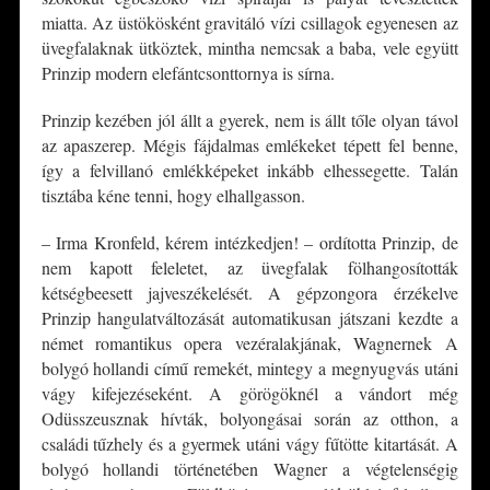
miatta. Az üstökösként gravitáló vízi csillagok egyenesen az
üvegfalaknak ütköztek, mintha nemcsak a baba, vele együtt
Prinzip modern elefántcsonttornya is sírna.
Prinzip kezében jól állt a gyerek, nem is állt tőle olyan távol
az apaszerep. Mégis fájdalmas emlékeket tépett fel benne,
így a felvillanó emlékképeket inkább elhessegette. Talán
tisztába kéne tenni, hogy elhallgasson.
– Irma Kronfeld, kérem intézkedjen! – ordította Prinzip, de
nem kapott feleletet, az üvegfalak fölhangosították
kétségbeesett jajveszékelését. A gépzongora érzékelve
Prinzip hangulatváltozását automatikusan játszani kezdte a
német romantikus opera vezéralakjának, Wagnernek A
bolygó hollandi című remekét, mintegy a megnyugvás utáni
vágy kifejezéseként. A görögöknél a vándort még
Odüsszeusznak hívták, bolyongásai során az otthon, a
családi tűzhely és a gyermek utáni vágy fűtötte kitartását. A
bolygó hollandi történetében Wagner a végtelenségig