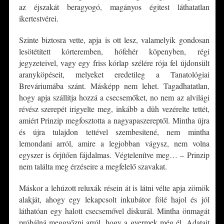
az éjszakát beragyogó, magányos égitest láthatatlan
ikertestvérei.
Szinte biztosra vette, apja is ott lesz, valamelyik gondosan
lesötétített kórteremben, hófehér köpenyben, régi
jegyzeteivel, vagy egy friss kórlap szélére rója fel újdonsült
aranyköpéseit, melyeket eredetileg a Tanatológiai
Breváriumába szánt. Másképp nem lehet. Tagadhatatlan,
hogy apja szállítja hozzá a csecsemőket, no nem az alvilági
révész szerepét irigyelte meg, inkább a düh vezérelte tettét,
amiért Prinzip megfosztotta a nagyapaszereptől. Mintha újra
és újra tulajdon tettével szembesítené, nem mintha
lemondani arról, amire a legjobban vágysz, nem volna
egyszer is őrjítően fájdalmas. Végtelenítve meg… – Prinzip
nem találta meg érzéseire a megfelelő szavakat.
Máskor a lehúzott reluxák résein át is látni vélte apja zömök
alakját, ahogy egy lekapcsolt inkubátor fölé hajol és jól
láthatóan egy halott csecsemővel diskurál. Mintha önmagát
próbálná meggyőzni arról, hogy a gyermek még él. Adatait