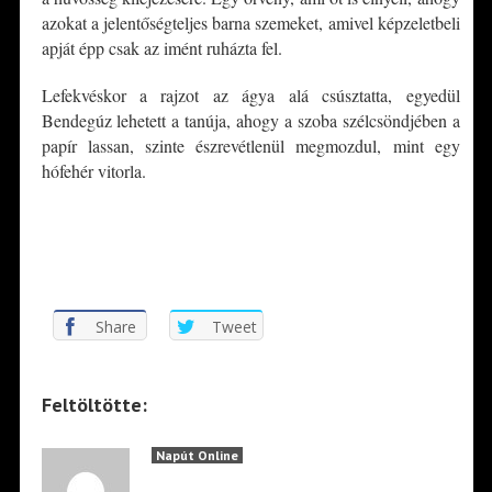
azokat a jelentőségteljes barna szemeket, amivel képzeletbeli
apját épp csak az imént ruházta fel.
Lefekvéskor a rajzot az ágya alá csúsztatta, egyedül
Bendegúz lehetett a tanúja, ahogy a szoba szélcsöndjében a
papír lassan, szinte észrevétlenül megmozdul, mint egy
hófehér vitorla.
*
*
Share
Tweet
Feltöltötte:
Napút Online