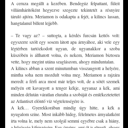
A ceruza megállt a kezében. Bendegúz felpattant, füleit
villámhárítóként hegyezve szegezte tekintetét a résnyire
táruló ajtóra. Meriamon is odakapta a fejét, a kilincs lassan,
hangtalanul billent lejjebb.
– Te vagy az? – suttogta, a kérdés furcsán kettős volt:
egyszerre szólt egy sosem látott apa árnyához, aki vele egy
légtérben tartózkodott ugyan, de ugyanakkor a szoba
küszöbén is állhatott volna, és nekem, Meriamon biztosra
vette, hogy megint utána szaglászom, ahogy minduntalan.
A kilincs abban a szent minutumban visszaugrott a helyére,
mintha soha nem mozdult volna meg. Meriamon a rajzára
meredt: a férfi arca most már teljes volt, de a sötét szemek
mélyén ott kavargott a tenger kékje, ugyanaz a kék, ami
minden délután váratlan eluralta a szobáját és emlékeztetettet
az Atlantiszt elöntő víz végtelenségére is.
A kék… Gyerekkorában mindig úgy hitte, a kék a
nyugalom színe. Most inkább hideg, félelmetes árnyalatként
írta volna le, mely nem szolgál semmi egyébre csak a hiány,
a hűvösség kifejezésére. Egy örvény, ami őt is elnyeli, ahogy