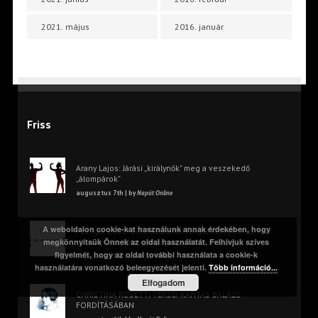
2021. május
2016. január
Friss
Arany Lajos: Járási „királynők” meg a veszekedő
„álompárok”
augusztus 7th | by
Napút Online
A weboldalon cookie-kat használunk annak érdekében, hogy
Pozsgai Zsolt: 1952 (játékfilm forgatókönyv Jókai Mór
megkönnyítsük Önnek az oldal használatát. Felhívjuk szíves
„A jövő század regénye” című műve alapján)
figyelmét, hogy az oldal további használata a cookie-k
augusztus 7th | by
Napút Online
használatára vonatkozó beleegyezését jelenti.
Több információ...
Elfogadom
CHRISTINA ROSETTI VERSEI KÁNTÁS BALÁZS
FORDÍTÁSÁBAN