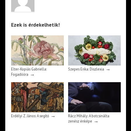
Ezek is érdekelhetik!
→
Elter-Kopiás Gabriella:
Szepes Erika: Diszlexia
→
Fogadóóra
→
Erdélyi Z. János: A segítő
Rácz Mihály: A botcsinálta
→
zenész énképe