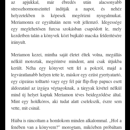
az apjukkal, már ébredés után alacsonyabb
stresszhormonszinttel indítják a napot, és nehéz
helyzetekben is képesek megőrizni nyugalmukat.
Meriamonra ez egyáltalán nem volt jellemző. Idegessége
egy meglehetősen furcsa szokásban csapódott le, mely
kezdetben talán a könyvek közt bujkáló macska felderítésére
irányult.
Meriamon kezei, mintha saját életet éltek volna, megállás
nélkül motoztak, megérintve mindent, ami csak útjukba
került. Néha egy könyvet vett fel a polcról, majd a
legváratlanabb helyen tette le, máskor egy ezüst gyertyatartó,
egy cipzáras tolltartó vagy egy fél pár flip-flop papucs esett
áldozatául az izgága végtagoknak, a tárgyak kivétel nélkül
mind új helyet kaptak Meriamon téves beidegződése által.
Mint egy holdkóros, aki tudat alatt cselekszik, észre sem
vette, mit csinál.
Hiába is ráncoltam a homlokom minden alkalommal. „Hol a
fenében van a könyvem?” morogtam, miközben próbáltam