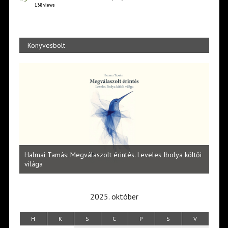
138 views
Könyvesbolt
l
Halmai Tamás: Megválaszolt érintés. Leveles Ibolya költői
Laka
világa
2025. október
H
K
S
C
P
S
V