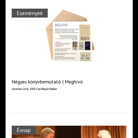
Események
Négyes könyvbemutató | Meghívó
október 2nd, 2025 |
by Napút Online
Évnap