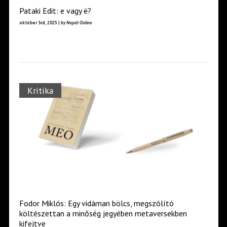
Pataki Edit: e vagy ë?
október 3rd, 2025 |
by Napút Online
Kritika
Fodor Miklós: Egy vidáman bölcs, megszólító
költészettan a minőség jegyében metaversekben
kifejtve