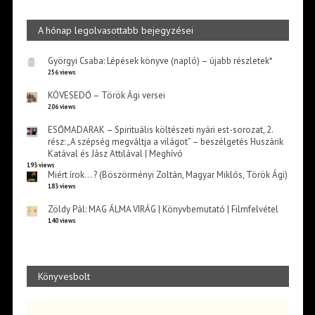
A hónap legolvasottabb bejegyzései
Györgyi Csaba: Lépések könyve (napló) – újabb részletek*
256 views
KÖVESEDŐ – Török Ági versei
206 views
ESŐMADARAK – Spirituális költészeti nyári est-sorozat, 2.
rész: „A szépség megváltja a világot” – beszélgetés Huszárik
Katával és Jász Attilával | Meghívó
193 views
Miért írok… ? (Böszörményi Zoltán, Magyar Miklós, Török Ági)
183 views
Zöldy Pál: MAG ÁLMA VIRÁG | Könyvbemutató | Filmfelvétel
140 views
Könyvesbolt