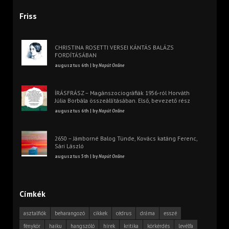
Friss
CHRISTINA ROSETTI VERSEI KÁNTÁS BALÁZS
FORDÍTÁSÁBAN
augusztus 6th | by
Napút Online
ÍRÁSFRÁSZ – Magánszociográfiák 1956-ról Horváth
Júlia Borbála összeállításában. Első, bevezető rész
augusztus 6th | by
Napút Online
2650 – Jámborné Balog Tünde, Kovács katáng Ferenc,
Sári László
augusztus 5th | by
Napút Online
Címkék
asztalfiók
beharangozó
cikkek
cédrus
dráma
esszé
fénykör
haiku
hangszóló
hírek
kritika
körkérdés
levélfa