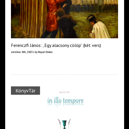
Ferenczfi János: „Egy alacsony cölöp” (két vers)
október 4th, 2025 |
by Napút Online
KönyvTár