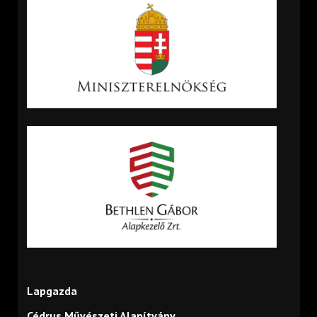
Lapgazda
Cédrus Művészeti Alapítvány