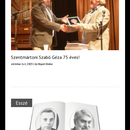
Szentmártoni Szabó Géza 75 éves!
október 1st, 2025 |
by Napút Online
Esszé