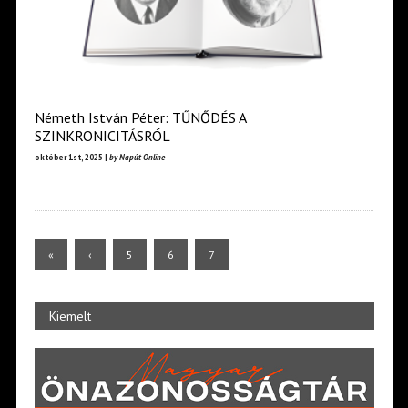
Németh István Péter: TŰNŐDÉS A
SZINKRONICITÁSRÓL
október 1st, 2025 |
by Napút Online
«
‹
5
6
7
Kiemelt