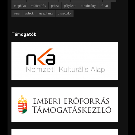
meghívó
műfordítás
próza
pályázat
tanulmány
tárlat
vers
videók
visszhang
önszócikk
Támogatók