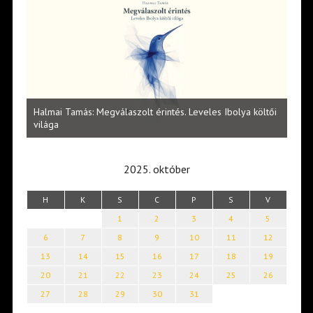
l
Halmai Tamás: Megválaszolt érintés. Leveles Ibolya költői
Laka
világa
2025. október
H
K
S
C
P
S
V
1
2
3
4
5
6
7
8
9
10
11
12
13
14
15
16
17
18
19
20
21
22
23
24
25
26
27
28
29
30
31