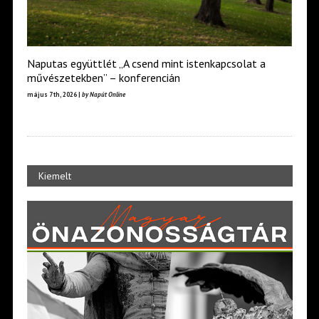
Naputas együttlét „A csend mint istenkapcsolat a
művészetekben” – konferencián
május 7th, 2026 |
by Napút Online
Kiemelt