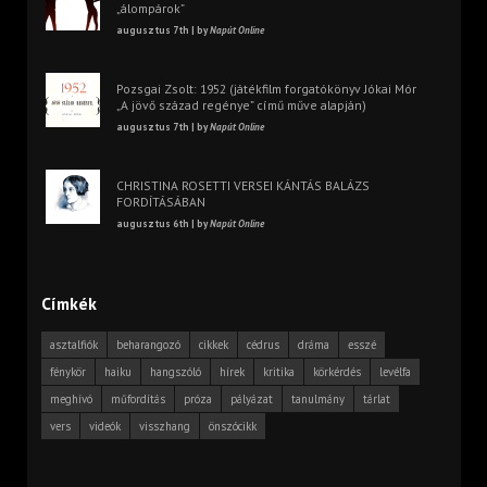
„álompárok”
augusztus 7th | by
Napút Online
Pozsgai Zsolt: 1952 (játékfilm forgatókönyv Jókai Mór
„A jövő század regénye” című műve alapján)
augusztus 7th | by
Napút Online
CHRISTINA ROSETTI VERSEI KÁNTÁS BALÁZS
FORDÍTÁSÁBAN
augusztus 6th | by
Napút Online
Címkék
asztalfiók
beharangozó
cikkek
cédrus
dráma
esszé
fénykör
haiku
hangszóló
hírek
kritika
körkérdés
levélfa
meghívó
műfordítás
próza
pályázat
tanulmány
tárlat
vers
videók
visszhang
önszócikk