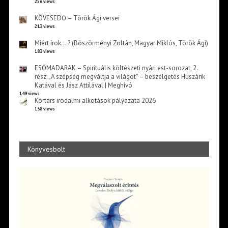
256 views
KÖVESEDŐ – Török Ági versei
213 views
Miért írok… ? (Böszörményi Zoltán, Magyar Miklós, Török Ági)
183 views
ESŐMADARAK – Spirituális költészeti nyári est-sorozat, 2.
rész: „A szépség megváltja a világot” – beszélgetés Huszárik
Katával és Jász Attilával | Meghívó
149 views
Kortárs irodalmi alkotások pályázata 2026
138 views
Könyvesbolt