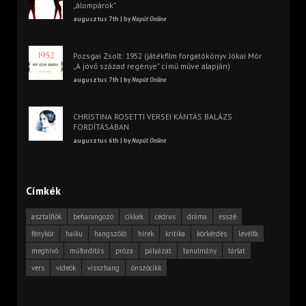
„álompárok”
augusztus 7th | by
Napút Online
Pozsgai Zsolt: 1952 (játékfilm forgatókönyv Jókai Mór
„A jövő század regénye” című műve alapján)
augusztus 7th | by
Napút Online
CHRISTINA ROSETTI VERSEI KÁNTÁS BALÁZS
FORDÍTÁSÁBAN
augusztus 6th | by
Napút Online
Címkék
asztalfiók
beharangozó
cikkek
cédrus
dráma
esszé
fénykör
haiku
hangszóló
hírek
kritika
körkérdés
levélfa
meghívó
műfordítás
próza
pályázat
tanulmány
tárlat
vers
videók
visszhang
önszócikk