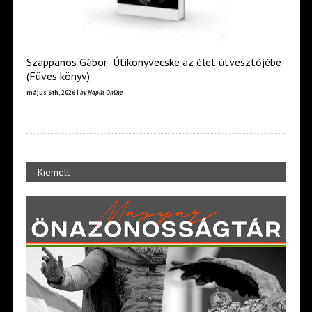
Szappanos Gábor: Útikönyvecske az élet útvesztőjébe
(Füves könyv)
május 6th, 2026 |
by Napút Online
Kiemelt