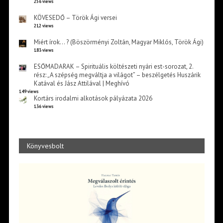
256 views
KÖVESEDŐ – Török Ági versei
212 views
Miért írok… ? (Böszörményi Zoltán, Magyar Miklós, Török Ági)
183 views
ESŐMADARAK – Spirituális költészeti nyári est-sorozat, 2.
rész: „A szépség megváltja a világot” – beszélgetés Huszárik
Katával és Jász Attilával | Meghívó
149 views
Kortárs irodalmi alkotások pályázata 2026
136 views
Könyvesbolt