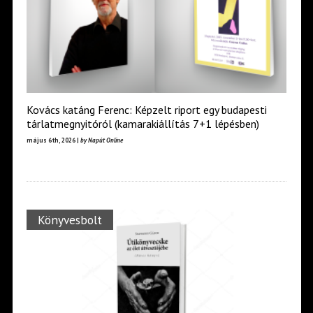
Kovács katáng Ferenc: Képzelt riport egy budapesti
tárlatmegnyitóról (kamarakiállítás 7+1 lépésben)
május 6th, 2026 |
by Napút Online
Könyvesbolt