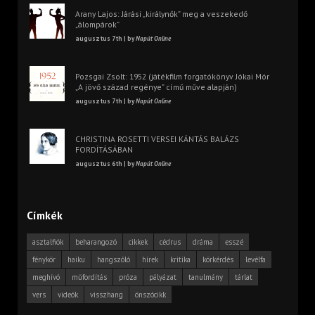
Arany Lajos: Járási „királynők” meg a veszekedő
„álompárok”
augusztus 7th | by
Napút Online
Pozsgai Zsolt: 1952 (játékfilm forgatókönyv Jókai Mór
„A jövő század regénye” című műve alapján)
augusztus 7th | by
Napút Online
CHRISTINA ROSETTI VERSEI KÁNTÁS BALÁZS
FORDÍTÁSÁBAN
augusztus 6th | by
Napút Online
Címkék
asztalfiók
beharangozó
cikkek
cédrus
dráma
esszé
fénykör
haiku
hangszóló
hírek
kritika
körkérdés
levélfa
meghívó
műfordítás
próza
pályázat
tanulmány
tárlat
vers
videók
visszhang
önszócikk