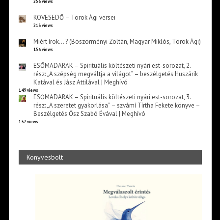
256 views
KÖVESEDŐ – Török Ági versei
213 views
Miért írok… ? (Böszörményi Zoltán, Magyar Miklós, Török Ági)
156 views
ESŐMADARAK – Spirituális költészeti nyári est-sorozat, 2.
rész: „A szépség megváltja a világot” – beszélgetés Huszárik
Katával és Jász Attilával | Meghívó
149 views
ESŐMADARAK – Spirituális költészeti nyári est-sorozat, 3.
rész: „A szeretet gyakorlása” – szvámí Tírtha Fekete könyve –
Beszélgetés Ősz Szabó Évával | Meghívó
137 views
Könyvesbolt