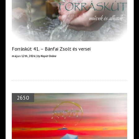
Forráskút 41. – Bánfai Zsolt és versei
május 12th, 2026 |
by Napút Online
2650