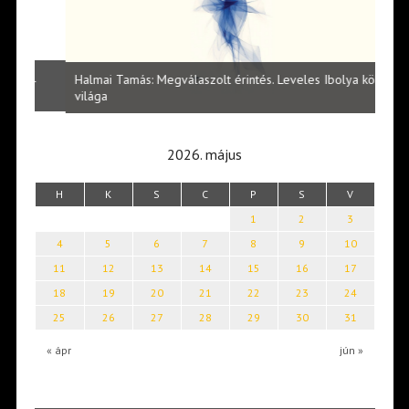
l
Halmai Tamás: Megválaszolt érintés. Leveles Ibolya költői
Laka
világa
2026. május
H
K
S
C
P
S
V
1
2
3
4
5
6
7
8
9
10
11
12
13
14
15
16
17
18
19
20
21
22
23
24
25
26
27
28
29
30
31
« ápr
jún »