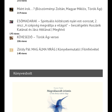
256 views
Miért írok… ? (Böszörményi Zoltán, Magyar Miklós, Török Ági)
219 views
ESŐMADARAK – Spirituális költészeti nyári est-sorozat, 2.
rész: „A szépség megváltja a világot” – beszélgetés Huszárik
Katával és Jász Attilával | Meghívó
193 views
KÖVESEDŐ – Török Ági versei
186 views
Zöldy Pál: MAG ÁLMA VIRÁG | Könyvbemutató | Filmfelvétel
140 views
Könyvesbolt