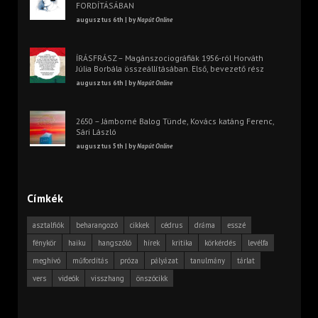
FORDÍTÁSÁBAN
augusztus 6th | by
Napút Online
ÍRÁSFRÁSZ – Magánszociográfiák 1956-ról Horváth
Júlia Borbála összeállításában. Első, bevezető rész
augusztus 6th | by
Napút Online
2650 – Jámborné Balog Tünde, Kovács katáng Ferenc,
Sári László
augusztus 5th | by
Napút Online
Címkék
asztalfiók
beharangozó
cikkek
cédrus
dráma
esszé
fénykör
haiku
hangszóló
hírek
kritika
körkérdés
levélfa
meghívó
műfordítás
próza
pályázat
tanulmány
tárlat
vers
videók
visszhang
önszócikk