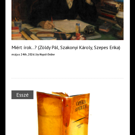
Miért írok…? (Zöldy Pál, Szakonyi Károly, Szepes Erika)
május 24th, 2026 |
by Napút Online
Esszé