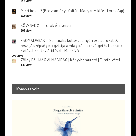
256 views
Miért írok… ? (Böszörményi Zoltán, Magyar Miklós, Török Ági)
219 views
KÖVESEDŐ – Török Ági versei
205 views
ESŐMADARAK – Spirituális költészeti nyári est-sorozat, 2.
rész: „A szépség megváltja a világot” – beszélgetés Huszárik
Katával és Jász Attilával | Meghívó
193 views
Zöldy Pál: MAG ÁLMA VIRÁG | Könyvbemutató | Filmfelvétel
140 views
Könyvesbolt