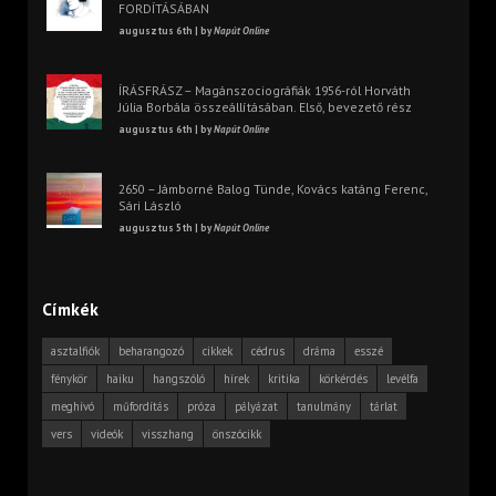
FORDÍTÁSÁBAN
augusztus 6th | by
Napút Online
ÍRÁSFRÁSZ – Magánszociográfiák 1956-ról Horváth
Júlia Borbála összeállításában. Első, bevezető rész
augusztus 6th | by
Napút Online
2650 – Jámborné Balog Tünde, Kovács katáng Ferenc,
Sári László
augusztus 5th | by
Napút Online
Címkék
asztalfiók
beharangozó
cikkek
cédrus
dráma
esszé
fénykör
haiku
hangszóló
hírek
kritika
körkérdés
levélfa
meghívó
műfordítás
próza
pályázat
tanulmány
tárlat
vers
videók
visszhang
önszócikk