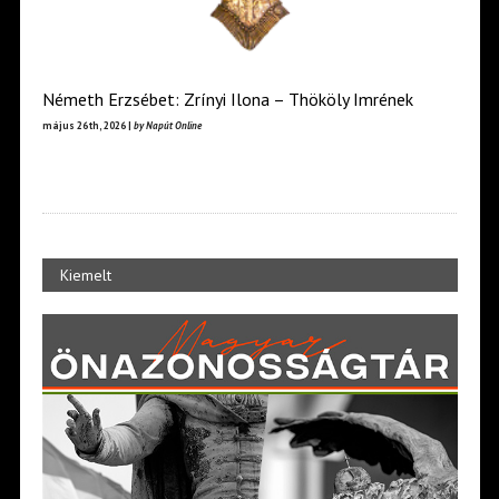
Németh Erzsébet: Zrínyi Ilona – Thököly Imrének
május 26th, 2026 |
by Napút Online
Kiemelt