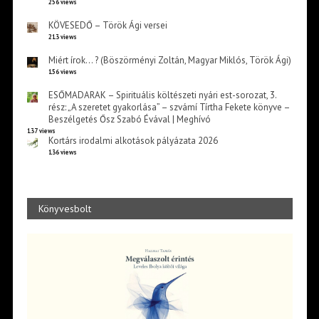
256 views
KÖVESEDŐ – Török Ági versei
213 views
Miért írok… ? (Böszörményi Zoltán, Magyar Miklós, Török Ági)
156 views
ESŐMADARAK – Spirituális költészeti nyári est-sorozat, 3.
rész: „A szeretet gyakorlása” – szvámí Tírtha Fekete könyve –
Beszélgetés Ősz Szabó Évával | Meghívó
137 views
Kortárs irodalmi alkotások pályázata 2026
136 views
Könyvesbolt