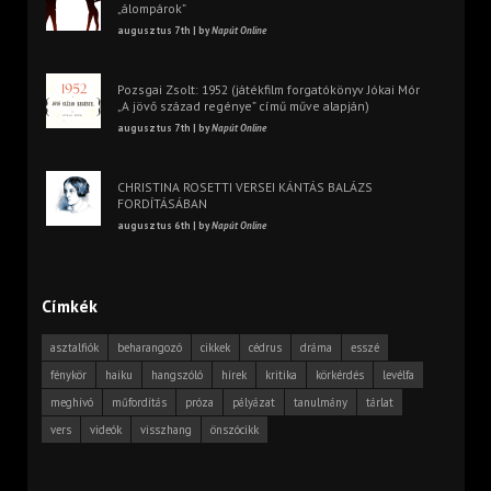
„álompárok”
augusztus 7th | by
Napút Online
Pozsgai Zsolt: 1952 (játékfilm forgatókönyv Jókai Mór
„A jövő század regénye” című műve alapján)
augusztus 7th | by
Napút Online
CHRISTINA ROSETTI VERSEI KÁNTÁS BALÁZS
FORDÍTÁSÁBAN
augusztus 6th | by
Napút Online
Címkék
asztalfiók
beharangozó
cikkek
cédrus
dráma
esszé
fénykör
haiku
hangszóló
hírek
kritika
körkérdés
levélfa
meghívó
műfordítás
próza
pályázat
tanulmány
tárlat
vers
videók
visszhang
önszócikk