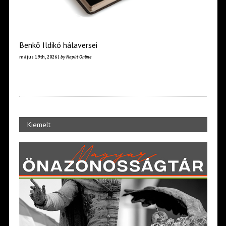
Benkő Ildikó hálaversei
május 19th, 2026 |
by Napút Online
Kiemelt