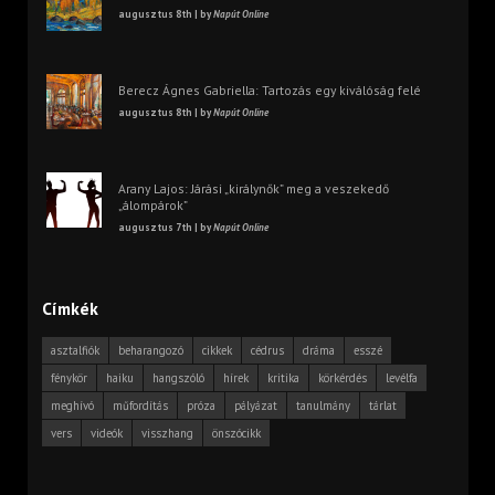
augusztus 8th | by
Napút Online
Berecz Ágnes Gabriella: Tartozás egy kiválóság felé
augusztus 8th | by
Napút Online
Arany Lajos: Járási „királynők” meg a veszekedő
„álompárok”
augusztus 7th | by
Napút Online
Címkék
asztalfiók
beharangozó
cikkek
cédrus
dráma
esszé
fénykör
haiku
hangszóló
hírek
kritika
körkérdés
levélfa
meghívó
műfordítás
próza
pályázat
tanulmány
tárlat
vers
videók
visszhang
önszócikk