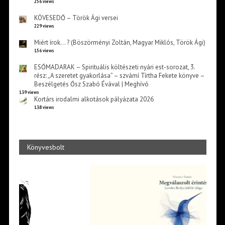
256 views
KÖVESEDŐ – Török Ági versei
229 views
Miért írok… ? (Böszörményi Zoltán, Magyar Miklós, Török Ági)
156 views
ESŐMADARAK – Spirituális költészeti nyári est-sorozat, 3.
rész: „A szeretet gyakorlása” – szvámí Tírtha Fekete könyve –
Beszélgetés Ősz Szabó Évával | Meghívó
139 views
Kortárs irodalmi alkotások pályázata 2026
138 views
Könyvesbolt