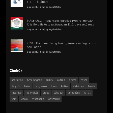
FORDÍTÁSÁBAN
augusztus 6th | by
Napút Online
ÍRÁSFRÁSZ – Magánszociográfiák 1956-ról Horváth
Júlia Borbála összeállításában. Első, bevezető rész
augusztus 6th | by
Napút Online
2650 – Jámborné Balog Tünde, Kovács katáng Ferenc,
Sári László
augusztus 5th | by
Napút Online
Címkék
asztalfiók
beharangozó
cikkek
cédrus
dráma
esszé
fénykör
haiku
hangszóló
hírek
kritika
körkérdés
levélfa
meghívó
műfordítás
próza
pályázat
tanulmány
tárlat
vers
videók
visszhang
önszócikk