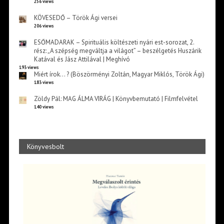
256 views
KÖVESEDŐ – Török Ági versei
206 views
ESŐMADARAK – Spirituális költészeti nyári est-sorozat, 2.
rész: „A szépség megváltja a világot” – beszélgetés Huszárik
Katával és Jász Attilával | Meghívó
193 views
Miért írok… ? (Böszörményi Zoltán, Magyar Miklós, Török Ági)
183 views
Zöldy Pál: MAG ÁLMA VIRÁG | Könyvbemutató | Filmfelvétel
140 views
Könyvesbolt