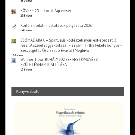
256 views
KÖVESEDŐ – Török Ági versei
238 views
Kortárs irodalmi alkotások pályázata 2026
141 views
ESŐMADARAK – Spirituális költészeti nyári est-sorozat, 3.
rész: „A szeretet gyakorlása” – szvámí Tírtha Fekete könyve –
Beszélgetés Ősz Szabó Évával | Meghívó
139 views
Wehner Tibor: BUHÁLY JÓZSEF FESTŐMŰVÉSZ
SZÜLETÉSNAPI KIÁLLÍTÁSA
126 views
Könyvesbolt