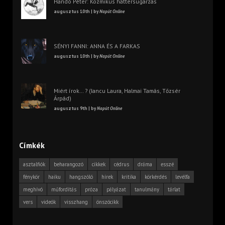
Handó Péter: Kozmikus háttérsugárzás
augusztus 10th | by
Napút Online
SÉNYI FANNI: ANNA ÉS A FARKAS
augusztus 10th | by
Napút Online
Miért írok… ? (Iancu Laura, Halmai Tamás, Tőzsér
Árpád)
augusztus 9th | by
Napút Online
Címkék
asztalfiók
beharangozó
cikkek
cédrus
dráma
esszé
fénykör
haiku
hangszóló
hírek
kritika
körkérdés
levélfa
meghívó
műfordítás
próza
pályázat
tanulmány
tárlat
vers
videók
visszhang
önszócikk