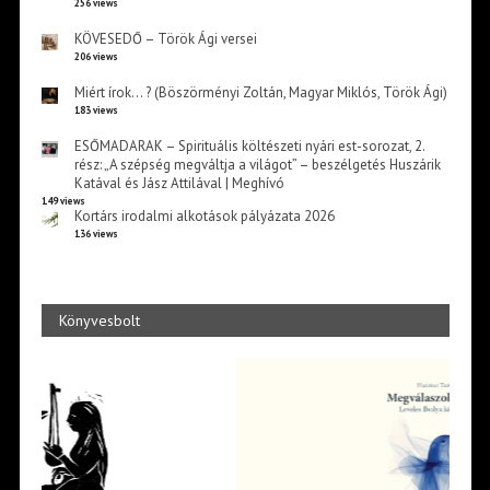
256 views
KÖVESEDŐ – Török Ági versei
206 views
Miért írok… ? (Böszörményi Zoltán, Magyar Miklós, Török Ági)
183 views
ESŐMADARAK – Spirituális költészeti nyári est-sorozat, 2.
rész: „A szépség megváltja a világot” – beszélgetés Huszárik
Katával és Jász Attilával | Meghívó
149 views
Kortárs irodalmi alkotások pályázata 2026
136 views
Könyvesbolt