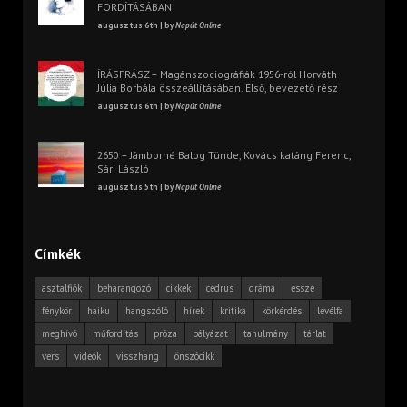
FORDÍTÁSÁBAN
augusztus 6th | by
Napút Online
ÍRÁSFRÁSZ – Magánszociográfiák 1956-ról Horváth
Júlia Borbála összeállításában. Első, bevezető rész
augusztus 6th | by
Napút Online
2650 – Jámborné Balog Tünde, Kovács katáng Ferenc,
Sári László
augusztus 5th | by
Napút Online
Címkék
asztalfiók
beharangozó
cikkek
cédrus
dráma
esszé
fénykör
haiku
hangszóló
hírek
kritika
körkérdés
levélfa
meghívó
műfordítás
próza
pályázat
tanulmány
tárlat
vers
videók
visszhang
önszócikk