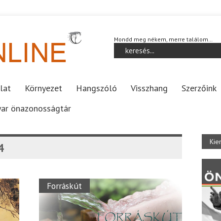
Mondd meg nékem, merre találom…
lat
Környezet
Hangszóló
Visszhang
Szerzőink
ar önazonosságtár
Kie
4
Forráskút