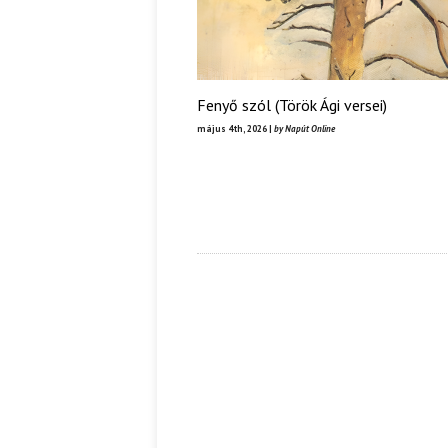
Fenyő szól (Török Ági versei)
május 4th, 2026 |
by Napút Online