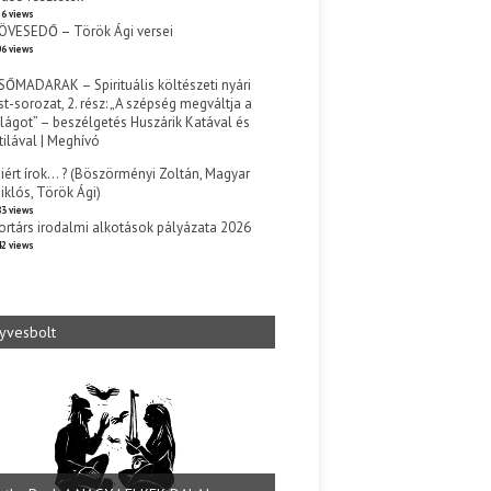
6 views
ÖVESEDŐ – Török Ági versei
6 views
SŐMADARAK – Spirituális költészeti nyári
st-sorozat, 2. rész: „A szépség megváltja a
ilágot” – beszélgetés Huszárik Katával és
tilával | Meghívó
s
iért írok… ? (Böszörményi Zoltán, Magyar
iklós, Török Ági)
3 views
ortárs irodalmi alkotások pályázata 2026
2 views
yvesbolt