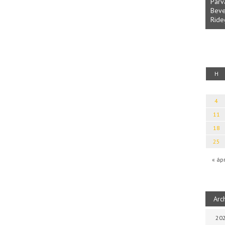
Parvathy Baul: A NAGY LELKEK DALAI.
Bevezetés a bául ösvénybe (Fordította:
Halm
Rideg Zsófia)
Ibol
uz
H
4
11
18
25
« áp
Arc
202