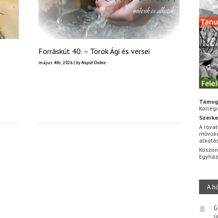
Forráskút 40. – Török Ági és versei
május 4th, 2026 |
by Napút Online
Támog
Kollég
Szerke
A rovat
művüke
alkotá
Köszön
Egyhá
A h
G
ú