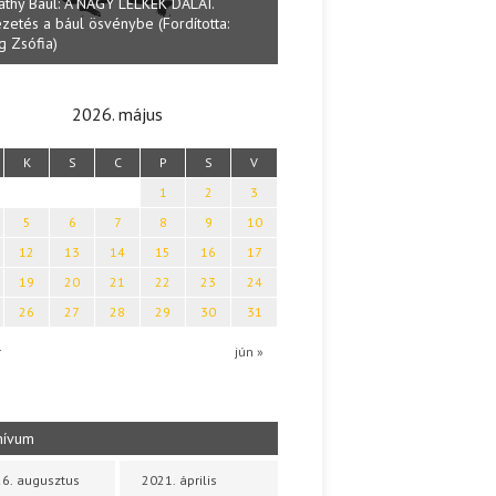
Lakatos Fleisz Katalin: Vasárna
ai Tamás: Megválaszolt érintés. Leveles
Sárszegen
ya költői világa
2026. május
K
S
C
P
S
V
1
2
3
5
6
7
8
9
10
12
13
14
15
16
17
19
20
21
22
23
24
26
27
28
29
30
31
r
jún »
hívum
6. augusztus
2021. április