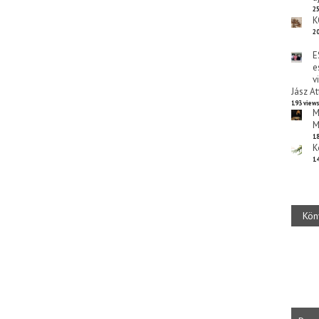
25
K
20
E
e
v
Jász At
193 view
M
M
18
K
14
Kön