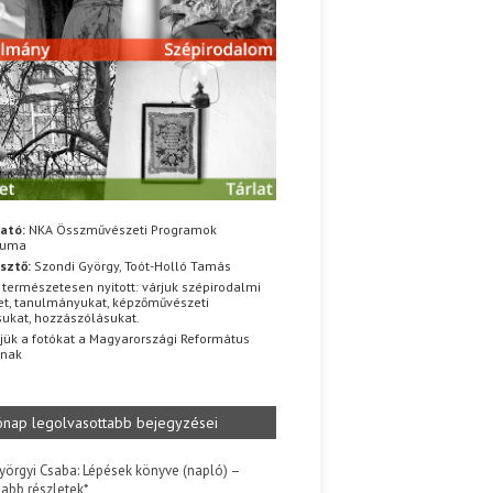
ató:
NKA Összművészeti Programok
iuma
sztő:
Szondi György, Toót-Holló Tamás
 természetesen nyitott: várjuk szépirodalmi
t, tanulmányukat, képzőművészeti
sukat, hozzászólásukat.
jük a fotókat a Magyarországi Református
znak
ónap legolvasottabb bejegyzései
yörgyi Csaba: Lépések könyve (napló) –
jabb részletek*