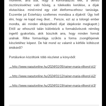
műveivel, arra utal, hogy a körvonalazott élet, a benső
ösztönzésekhez való hűség, a tülekedés kerülése, a díjak
elutasítása: mind-mind egy zárt életforma-ethosz tanúsága.
Eszembe jut Esterházy szellemes mondása a díjakról: Úgy kell
élni, hogy ne kapd meg őket… Persze, ezt az a tolongó ember
mondta, aki minden elképzelhető díjat idejekorán megkapott.)
Ettől az ethosztól talán különbözik a formabűvészek némileg
ingerlő gyakorlata, akik büszkék arra, hogy minden formát
uralnak. Rilke formavilága szűkös a forma zsonglőrjeinek
készletéhez képest. De hát mond ez valamit a kétféle költészet
értékéről?
Portálunkon közöltünk több részletet a könyvből:
→http://www.naputonline.hu/2024/01/05/rainer-maria-rilkerol-iii1/
→http://www.naputonline.hu/2024/01/12/rainer-maria-rilkerol-iii2/
→http://www.naputonline.hu/2024/01/19/rainer-maria-rilkerol-iii3/