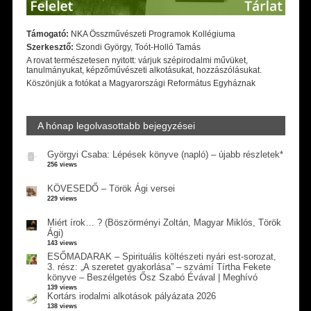
Támogató:
NKA Összművészeti Programok Kollégiuma
Szerkesztő:
Szondi György, Toót-Holló Tamás
A rovat természetesen nyitott: várjuk szépirodalmi művüket,
tanulmányukat, képzőművészeti alkotásukat, hozzászólásukat.
Köszönjük a fotókat a Magyarországi Református Egyháznak
A hónap legolvasottabb bejegyzései
Györgyi Csaba: Lépések könyve (napló) – újabb részletek*
256 views
KÖVESEDŐ – Török Ági versei
229 views
Miért írok… ? (Böszörményi Zoltán, Magyar Miklós, Török
Ági)
143 views
ESŐMADARAK – Spirituális költészeti nyári est-sorozat,
3. rész: „A szeretet gyakorlása” – szvámí Tírtha Fekete
könyve – Beszélgetés Ősz Szabó Évával | Meghívó
139 views
Kortárs irodalmi alkotások pályázata 2026
138 views