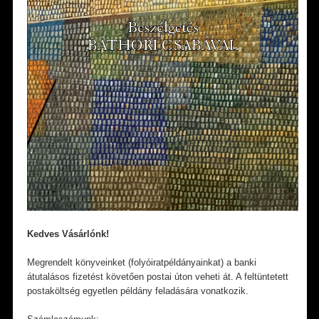
Kedves Vásárlónk!
Megrendelt könyveinket (folyóiratpéldányainkat) a banki
átutalásos fizetést követően postai úton veheti át. A feltüntetett
postaköltség egyetlen példány feladására vonatkozik.