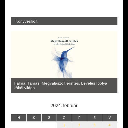
Könyvesbolt
a
Halmai Tamás: Megválaszolt érintés. Leveles Ibolya
Laka
költői világa
2024. február
H
K
S
C
P
S
V
1
2
3
4