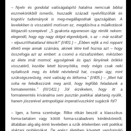
– Nyelv és gondolat valóságalapító hatalma nemcsak bibliai
eszmekörökből ismerős, huszadik századi nyelvfilozófiák és
kognitív tudományok is meg-megállapodnak igazságában. A
levelekben is visszatérő motívum ez, megdúsítva a műalkotások
létigazoló szerepével: „S gyakorta egyenesen úgy rémlik nekem:
elegendő, hogy egy nagy dolgot
elgondoljunk,
s az – már ezáltal!
– elpusztíthatatlanul létezik!” (I/401.) – „Ebben rejlik a mű roppant
éltető ereje annak számára, akinek létre kell hoznia azt – hogy
összefogja azt az embert: a csomó a rózsafüzérben, miközben
az élete imát mormol; egységének és igazi lényének örökké
visszatérő, kezébe letett bizonyítéka, mely mégis csak neki
nyilatkozik meg, és kifelé névtelenül hat, csupán úgy, mint
szükségszerűség, mint valóság és létforma.” (I/405.) – „Mert hát
soha ne feledkezzünk meg arról, hogy legfőbb feladatunk a
formateremtés.
”
(III/1411.) Jól érzékelem, hogy itt a
formateremtés
kívánalma sem pusztán poétikai alaktanig nyúlik,
hanem jószerével antropológiai imperatívuszként sugárzik föl?
– Igen, a forma szentsége. Rilke ritkán beszél a klasszikus
forma-tartalom vagy kötött forma-szabadvers kérdésköreiről,
általában alig-alig érinti leveleiben a szűk értelemben vett poétikai
alaktani problémákat. De egész életében követett versformáló