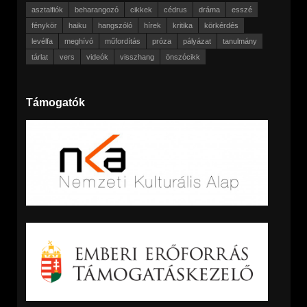
asztalfiók
beharangozó
cikkek
cédrus
dráma
esszé
fénykör
haiku
hangszóló
hírek
kritika
körkérdés
levélfa
meghívó
műfordítás
próza
pályázat
tanulmány
tárlat
vers
videók
visszhang
önszócikk
Támogatók