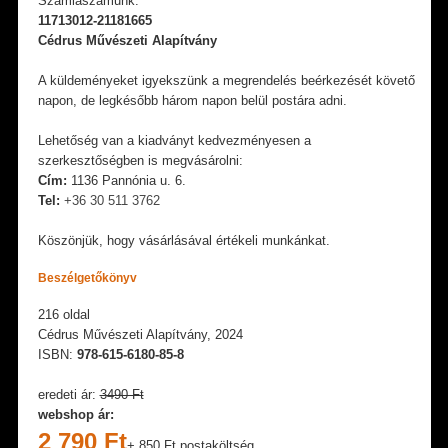
Számlaszámunk:
11713012-21181665
Cédrus Művészeti Alapítvány
A küldeményeket igyekszünk a megrendelés beérkezését követő
napon, de legkésőbb három napon belül postára adni.
Lehetőség van a kiadványt kedvezményesen a
szerkesztőségben is megvásárolni:
Cím:
1136 Pannónia u. 6.
Tel:
+36 30 511 3762
Köszönjük, hogy vásárlásával értékeli munkánkat.
Beszélgetőkönyv
216 oldal
Cédrus Művészeti Alapítvány, 2024
ISBN:
978-615-6180-85-8
eredeti ár:
3490 Ft
webshop ár:
2 790 Ft
+ 850 Ft postaköltség