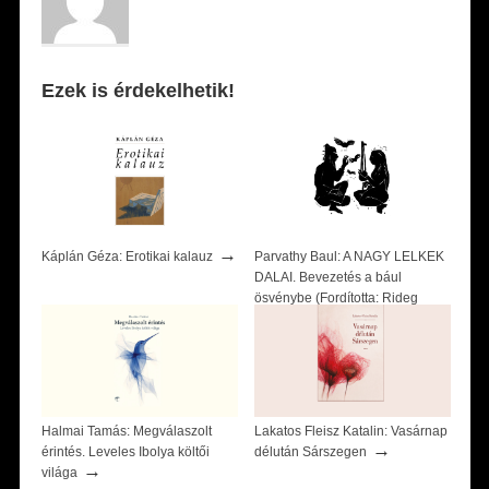
Ezek is érdekelhetik!
→
Káplán Géza: Erotikai kalauz
Parvathy Baul: A NAGY LELKEK
DALAI. Bevezetés a bául
ösvénybe (Fordította: Rideg
→
Zsófia)
Halmai Tamás: Megválaszolt
Lakatos Fleisz Katalin: Vasárnap
→
érintés. Leveles Ibolya költői
délután Sárszegen
→
világa