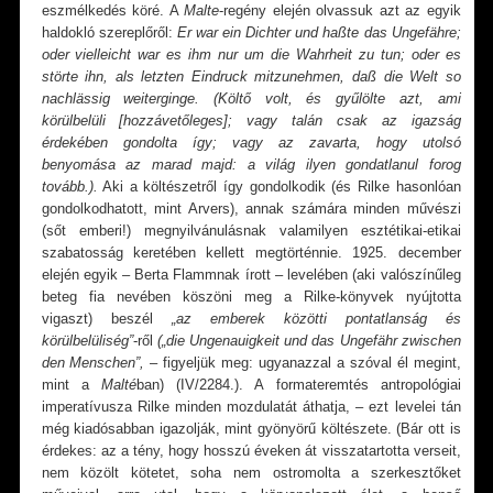
eszmélkedés köré. A
Malte
-regény elején olvassuk azt az egyik
haldokló szereplőről:
Er war ein Dichter und haßte das Ungefähre;
oder vielleicht war es ihm nur um die Wahrheit zu tun; oder es
störte ihn, als letzten Eindruck mitzunehmen, daß die Welt so
nachlässig weiterginge. (Költő volt, és gyűlölte azt, ami
körülbelüli [hozzávetőleges]; vagy talán csak az igazság
érdekében gondolta így; vagy az zavarta, hogy utolsó
benyomása az marad majd: a világ ilyen gondatlanul forog
tovább.).
Aki a költészetről így gondolkodik (és Rilke hasonlóan
gondolkodhatott, mint Arvers), annak számára minden művészi
(sőt emberi!) megnyilvánulásnak valamilyen esztétikai-etikai
szabatosság keretében kellett megtörténnie. 1925. december
elején egyik – Berta Flammnak írott – levelében (aki valószínűleg
beteg fia nevében köszöni meg a Rilke-könyvek nyújtotta
vigaszt) beszél
„az emberek
közötti pontatlanság és
körülbelüliség”
-ről
(„die Ungenauigkeit und das Ungefähr zwischen
den Menschen”,
– figyeljük meg: ugyanazzal a szóval él megint,
mint a
Malté
ban) (IV/2284.). A formateremtés antropológiai
imperatívusza Rilke minden mozdulatát áthatja, – ezt levelei tán
még kiadósabban igazolják, mint gyönyörű költészete. (Bár ott is
érdekes: az a tény, hogy hosszú éveken át visszatartotta verseit,
nem közölt kötetet, soha nem ostromolta a szerkesztőket