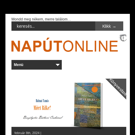
Mondd meg nékem, merre találom…
Könyvesbolt
február 8th, 2024 |