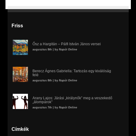
Friss
Ősz a Hargitán – Pálfi István János versei
augusztus 8th | by
Napút Online
Berecz Ágnes Gabriella: Tartozás egy kiválóság
felé
augusztus 8th | by
Napút Online
Arany Lajos: Járási „királynők” meg a veszekedő
„álompárok”
augusztus 7th | by
Napút Online
Címkék