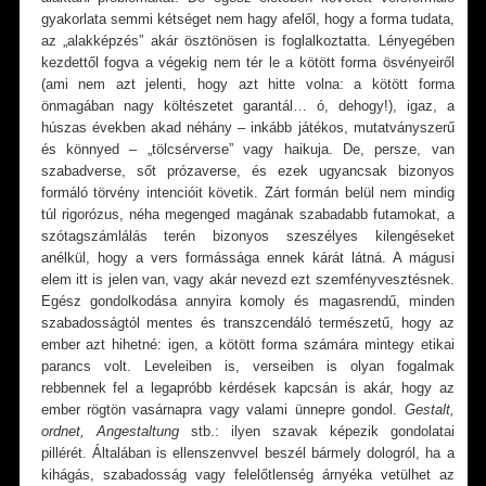
gyakorlata semmi kétséget nem hagy afelől, hogy a forma tudata,
az „alakképzés” akár ösztönösen is foglalkoztatta. Lényegében
kezdettől fogva a végekig nem tér le a kötött forma ösvényeiről
(ami nem azt jelenti, hogy azt hitte volna: a kötött forma
önmagában nagy költészetet garantál… ó, dehogy!), igaz, a
húszas években akad néhány – inkább játékos, mutatványszerű
és könnyed – „tölcsérverse” vagy haikuja. De, persze, van
szabadverse, sőt prózaverse, és ezek ugyancsak bizonyos
formáló törvény intencióit követik. Zárt formán belül nem mindig
túl rigorózus, néha megenged magának szabadabb futamokat, a
szótagszámlálás terén bizonyos szeszélyes kilengéseket
anélkül, hogy a vers formássága ennek kárát látná. A mágusi
elem itt is jelen van, vagy akár nevezd ezt szemfényvesztésnek.
Egész gondolkodása annyira komoly és magasrendű, minden
szabadosságtól mentes és transzcendáló természetű, hogy az
ember azt hihetné: igen, a kötött forma számára mintegy etikai
parancs volt. Leveleiben is, verseiben is olyan fogalmak
rebbennek fel a legapróbb kérdések kapcsán is akár, hogy az
ember rögtön vasárnapra vagy valami ünnepre gondol.
Gestalt,
ordnet, Angestaltung
stb.: ilyen szavak képezik gondolatai
pillérét. Általában is ellenszenvvel beszél bármely dologról, ha a
kihágás, szabadosság vagy felelőtlenség árnyéka vetülhet az