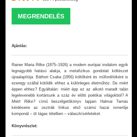
MEGRENDELÉS
Ajánlás:
Rainer Maria Rilke (1875–1926) a modern európai irodalom egyik
legnagyobb hatású alakja, a metafizikus gondolati költészet
újraalapítója. Báthori Csaba (1956) költőként és műfordítóként is
ezeregy szállal kötődik ehhez a különleges életműhöz. De miért
éppen ehhez? Egyáltalán: miért épp ez az alkotó maradt talán
legelevenebb kortársunk a száz év előtti poétikai világokból? A
Miért Rilke?
című beszélgetőkönyv lapjain Halmai Tamás
kérdéseire az osztrák lírikus első számú hazai ismerője
komponál – öt tágas tételben – válaszkísérleteket.
Könyvrészlet: