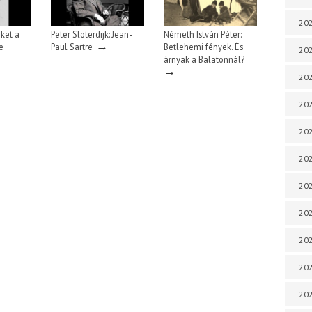
202
iket a
Peter Sloterdijk: Jean-
Németh István Péter:
→
e
Paul Sartre
Betlehemi fények. És
202
árnyak a Balatonnál?
→
202
202
202
202
202
202
20
20
202