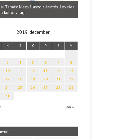
Lakatos Fleisz Katalin: Vasárna
ai Tamás: Megválaszolt érintés. Leveles
Sárszegen
a költői világa
2019. december
K
S
C
P
S
V
1
3
4
5
6
7
8
10
11
12
13
14
15
17
18
19
20
21
22
24
25
26
27
28
29
31
v
jan »
hívum