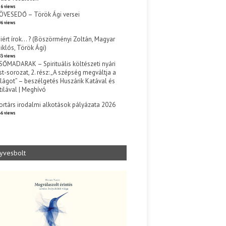
6 views
ÖVESEDŐ – Török Ági versei
6 views
iért írok… ? (Böszörményi Zoltán, Magyar
iklós, Török Ági)
3 views
SŐMADARAK – Spirituális költészeti nyári
st-sorozat, 2. rész: „A szépség megváltja a
ilágot” – beszélgetés Huszárik Katával és
tilával | Meghívó
s
ortárs irodalmi alkotások pályázata 2026
6 views
yvesbolt