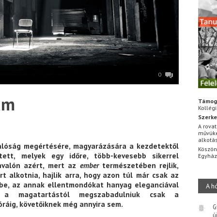
0
um
Támog
Kollég
Szerke
A rovat
művüke
alkotá
valóság megértésére, magyarázására a kezdetektől
Köszön
ett, melyek egy időre, több-kevesebb sikerrel
Egyhá
nvalón azért, mert az
ember
természetében rejlik,
rt alkotnia, hajlik arra, hogy azon túl már csak az
mbe, az annak ellentmondókat hanyag eleganciával
A h
l a magatartástól megszabadulniuk csak a
óráig, követőiknek még annyira sem.
G
ú