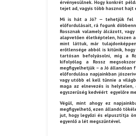
érvényesülnek. Hogy konkrét péld
tejet ad, vagyis több hasznot hajt é
Ispány Marietta: Szavak a fényből
Káplán Géza: Erotikai kala
Mi is hát a Jó? — tehetjük fel
előfordulásait, rá fogunk döbbenn
Rossznak valamely álcázott, vagy
alapvetően életképtelen, hiszen a
mint láttuk, már tulajdonképpe
erőtlensége abból is kitűnik, hog
tartósan befolyásolni, míg a R
kifolyólag a Rossz megsoksz
megfigyelhetjük – a Jó állandóan f
előfordulása napjainkban jószeriv
vagy utóbb el kell tűnnie a világ
maga az elnevezés is helytelen,
egyszerűség kedvéért egyelőre me
Végül, mint ahogy ez napjaink
megfigyelhető, ezen állandó tökél
jut, hogy legyőzi és elpusztítja ö
egyenlő a lét megszűntével.