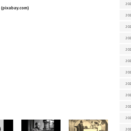
202
 (pixabay.com)
202
202
202
202
202
202
202
20
20
202
202