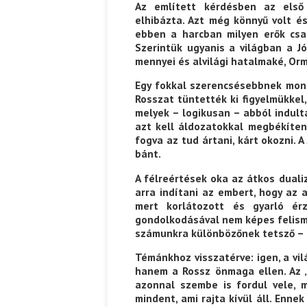
Az említett kérdésben az első
elhibázta. Azt még könnyű volt é
ebben a harcban milyen erők csa
Szerintük ugyanis a világban a J
mennyei és alvilági hatalmaké, Or
Egy fokkal szerencsésebbnek mond
Rosszat tüntették ki figyelmükkel
melyek – logikusan – abból indulta
azt kell áldozatokkal megbékíteni
fogva az tud ártani, kárt okozni. 
bánt.
A félreértések oka az átkos duali
arra indítani az embert, hogy az 
mert korlátozott és gyarló ér
gondolkodásával nem képes felism
számunkra különbözőnek tetsző – 
Témánkhoz visszatérve: igen, a vil
hanem a Rossz önmaga ellen. Az „
azonnal szembe is fordul vele, 
mindent, ami rajta kívül áll. Enn