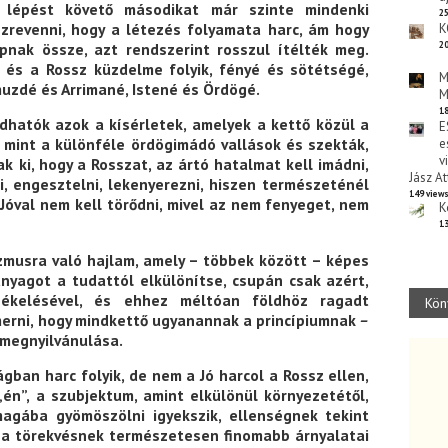
 lépést követő másodikat már szinte mindenki
25
szrevenni, hogy a létezés folyamata harc, ám hogy
K
pnak össze, azt rendszerint rosszul ítélték meg.
20
ó és a Rossz küzdelme folyik, fényé és sötétségé,
M
muzdé és Arrimané, Istené és Ördögé.
M
18
hatók azok a kísérletek, amelyek a kettő közül a
E
, mint a különféle ördögimádó vallások és szekták,
e
v
k ki, hogy a Rosszat, az ártó hatalmat kell imádni,
Jász At
, engesztelni, lekenyerezni, hiszen természeténél
149 view
A Jóval nem kell törődni, mivel az nem fenyeget, nem
K
13
zmusra való hajlam, amely – többek között – képes
anyagot a tudattól elkülönítse, csupán csak azért,
zékelésével, és ehhez méltóan földhöz ragadt
Kön
erni, hogy mindkettő ugyanannak a princípiumnak
–
megnyilvánulása.
ágban harc folyik, de nem a Jó harcol a Rossz ellen,
én”, a szubjektum, amint elkülönül környezetétől,
magába gyömöszölni igyekszik, ellenségnek tekint
ek a törekvésnek természetesen finomabb árnyalatai