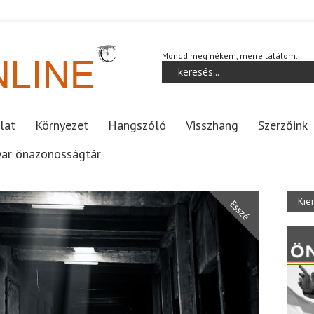
Mondd meg nékem, merre találom…
lat
Környezet
Hangszóló
Visszhang
Szerzőink
ar önazonosságtár
Kie
Esszé