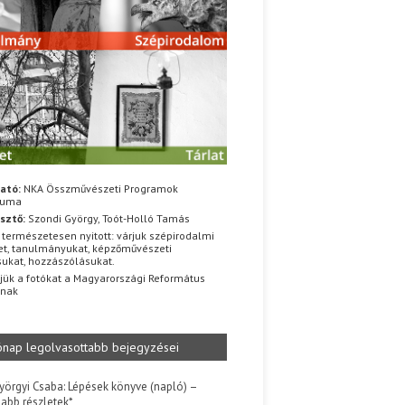
ató:
NKA Összművészeti Programok
iuma
sztő:
Szondi György, Toót-Holló Tamás
 természetesen nyitott: várjuk szépirodalmi
t, tanulmányukat, képzőművészeti
sukat, hozzászólásukat.
jük a fotókat a Magyarországi Református
znak
ónap legolvasottabb bejegyzései
yörgyi Csaba: Lépések könyve (napló) –
jabb részletek*