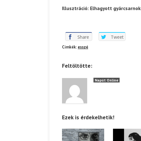
Illusztráció: Elhagyott gyárcsarnok
Share
Tweet
Cimkék:
esszé
Feltöltötte:
Napút Online
Ezek is érdekelhetik!