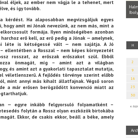
Parvathy Baul: A NAGY LELKEK DALAI.
ával éljek, az ember nem vágja le a tehenet, mert
Bevezetés a bául ösvénybe (Fordította:
Halm
lve, és így tovább.
Rideg Zsófia)
Iboly
uz
 a kérdést. Ha alaposabban megvizsgáljuk egyes
i, hogy amit mi Jónak nevezünk, az nem más, mint a
 elkorcsosult formája. Ilyen minőségében azonban
 harchoz erő kell, az erő pedig a Jónak — amelynek,
ni léte is kétségessé vált — nem sajátja. A Jó
H
y – ellentétben a Rosszal – nem képes környezetét
ossz rosszat, az erőszak erőszakot szül. Ebből
orozza önmagát, míg – amint azt a világban
2
ogy, és amint azt a gyakorlati tapasztalat mutatja,
9
el véletlenszerű. A fejlődés törvénye szerint előbb
16
ból, mint annyi más kihalt állatfajnak. Végső soron
 de a már erősen berögződött konvenció miatt az
23
gtarthatjuk.
30
ban — egyre inkább felgyorsuló folyamatként –
« no
etesedés folytán a Rossz olyan eszközök birtokába
nmagát. Ekkor, de csakis ekkor, beáll a béke, amely
Arc