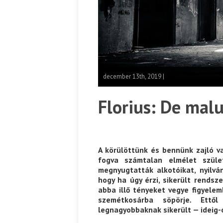
december 13th, 2019 |
Florius: De mal
A körülöttünk és bennünk zajló 
fogva számtalan elmélet szület
megnyugtatták alkotóikat, nyilvá
hogy ha úgy érzi, sikerült rendsze
abba illő tényeket vegye figyele
szemétkosárba söpörje
.
Ettő
legnagyobbaknak sikerült — ideig-