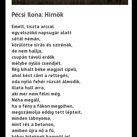
Pécsi Ilona: Hírnök
Emelt, tiszta arccal
egy elszökő napsugár alatt
sétál némán,
körülötte sírás és szirénák,
de nem hallja,
csupán távoli erdők
mélybe nyúló csendjét.
Rég kihalt béke magjait cipeli,
ahol kést ránt a rettegés,
oda nyíló fehér rózsát álmodik,
illata hull arra,
aki mer nem félni még.
Néha megáll,
ha a fény a fákon megpihen,
megszámolja eddig tett lépteit,
minden lábnyoma,
mint rés a betonon,
amiben újra nő a fű,
kóbor hiteknek hagyott jel,