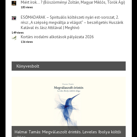
Miért írok… ? (Böszörményi Zoltán, Magyar Miklós, Török Ági)
183 views
ESŐMADARAK – Spirituális költészeti nyári est-sorozat, 2.
rész: „A szépség megváltja a világot” – beszélgetés Huszárik
Katával és Jász Attilával | Meghívó
149 views
Kortárs irodalmi alkotások pályázata 2026
136 views
Könyvesbolt
l
Halmai Tamás: Megválaszolt érintés. Leveles Ibolya költői
Laka