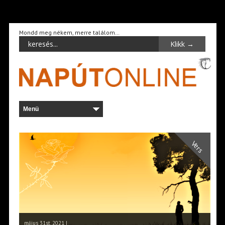
Mondd meg nékem, merre találom…
Vers
május 31st, 2021 |