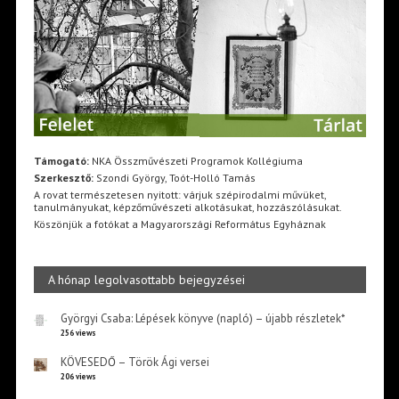
Támogató:
NKA Összművészeti Programok Kollégiuma
Szerkesztő:
Szondi György, Toót-Holló Tamás
A rovat természetesen nyitott: várjuk szépirodalmi művüket,
tanulmányukat, képzőművészeti alkotásukat, hozzászólásukat.
Köszönjük a fotókat a Magyarországi Református Egyháznak
A hónap legolvasottabb bejegyzései
Györgyi Csaba: Lépések könyve (napló) – újabb részletek*
256 views
KÖVESEDŐ – Török Ági versei
206 views