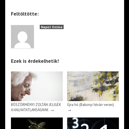
Feltöltötte:
Napút Online
Ezek is érdekelhetik!
BÖSZÖRMÉNYI ZOLTÁN: JELIGÉK
Újra hó (Bakonyi István versei)
→
→
A HALHATATLANSÁGNAK