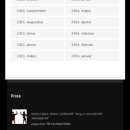
2021. szeptember
2016. május
2021. augusztus
2016. április
2021. július
2016. március
2021. június
2016. február
2021. május
2016. január
Friss
Arany Lajos: Járási „királynők” meg a veszekedő
„álompárok”
augusztus 7th | by
Napút Online