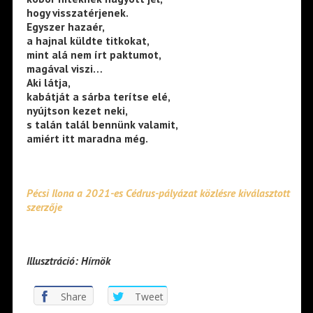
hogy visszatérjenek.
Egyszer hazaér,
a hajnal küldte titkokat,
mint alá nem írt paktumot,
magával viszi…
Aki látja,
kabátját a sárba terítse elé,
nyújtson kezet neki,
s talán talál bennünk valamit,
amiért itt maradna még.
Pécsi Ilona a 2021-es Cédrus-pályázat közlésre kiválasztott
szerzője
Illusztráció: Hírnök
Share
Tweet