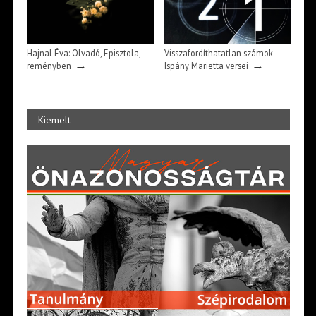
Hajnal Éva: Olvadó, Episztola,
Visszafordíthatatlan számok –
→
→
reményben
Ispány Marietta versei
Kiemelt