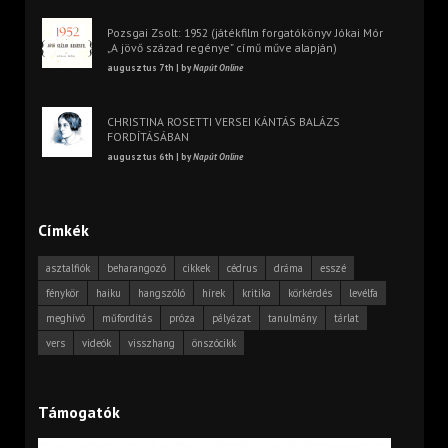
Pozsgai Zsolt: 1952 (játékfilm forgatókönyv Jókai Mór
„A jövő század regénye” című műve alapján)
augusztus 7th | by
Napút Online
CHRISTINA ROSETTI VERSEI KÁNTÁS BALÁZS
FORDÍTÁSÁBAN
augusztus 6th | by
Napút Online
Címkék
asztalfiók
beharangozó
cikkek
cédrus
dráma
esszé
fénykör
haiku
hangszóló
hírek
kritika
körkérdés
levélfa
meghívó
műfordítás
próza
pályázat
tanulmány
tárlat
vers
videók
visszhang
önszócikk
Támogatók