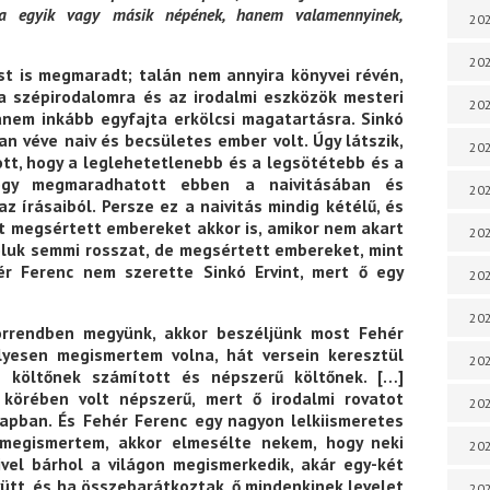
ia egyik vagy másik népének, hanem valamennyinek,
202
202
st is megmaradt; talán nem annyira könyvei révén,
 a szépirodalomra és az irodalmi eszközök mesteri
202
anem inkább egyfajta erkölcsi magatartásra. Sinkó
an véve naiv és becsületes ember volt. Úgy látszik,
202
zott, hogy a leglehetetlenebb és a legsötétebb és a
hogy megmaradhatott ebben a naivitásában és
202
z írásaiból. Persze ez a naivitás mindig kétélű, és
át megsértett embereket akkor is, amikor nem akart
202
luk semmi rosszat, de megsértett embereket, mint
r Ferenc nem szerette Sinkó Ervint, mert ő egy
202
202
orrendben megyünk, akkor beszéljünk most Fehér
lyesen megismertem volna, hát versein keresztül
20
s költőnek számított és népszerű költőnek. […]
körében volt népszerű, mert ő irodalmi rovatot
20
 lapban. És Fehér Ferenc egy nagyon lelkiismeretes
 megismertem, akkor elmesélte nekem, hogy neki
202
ivel bárhol a világon megismerkedik, akár egy-két
yütt, és ha összebarátkoztak, ő mindenkinek levelet
202