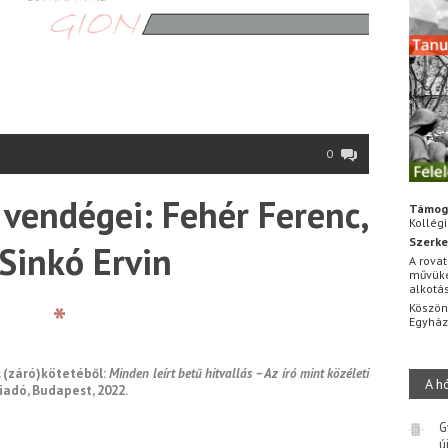
0
 vendégei: Fehér Ferenc,
Támog
Kollég
Szerke
Sinkó Ervin
A rovat
művüke
alkotá
*
Köszön
Egyhá
 (záró)kötetéből:
Minden leírt betű hitvallás – Az író mint közéleti
A h
iadó, Budapest, 2022.
G
ú