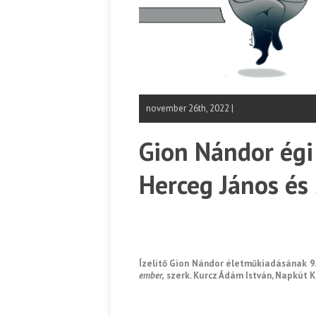
november 26th, 2022 |
Gion Nándor égi
Herceg János és 
Ízelítő Gion Nándor életműkiadásának 9.
ember,
szerk. Kurcz Ádám István, Napkút K