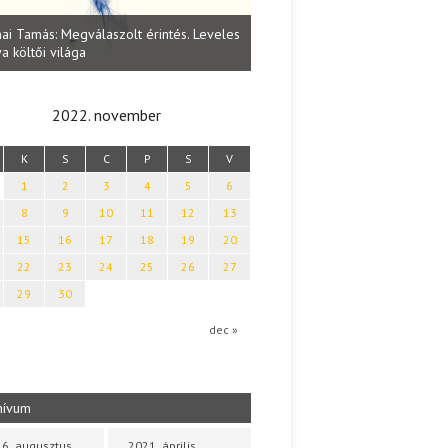
Lakatos Fleisz Katalin: Vasárna
ai Tamás: Megválaszolt érintés. Leveles
Sárszegen
a költői világa
2022. november
K
S
C
P
S
V
1
2
3
4
5
6
8
9
10
11
12
13
15
16
17
18
19
20
22
23
24
25
26
27
29
30
dec »
hívum
6. augusztus
2021. április