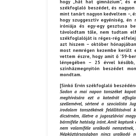
hogy „hát hat gimnázium”, és e
székfoglaló beszédet, és nagyon
mint tanárt nagyon kedveltem –, 
hogy szuggesztív egyéniség, én 
iróniája és egy-egy gesztusa be
távolodtam tőle, nem tudtam elf
székfoglalóját is réges-rég elfel
azt hiszem – október hónapjában 
most nemrégen kezembe került e
vettem észre, hogy amit ő ’59-b
lényegében – 25 évvel később,
színházmegnyitón beszédet mon
mondtam.
[Sinkó Ervin székfoglaló beszédé
Sadon a mai napon tanszéket kapot
meghívására ezt a katedrát elfogl
szellemével, sértené a szocialista J
irodalom tanszékének felállításával
dicsérném, illetve a jugoszláviai ma
bármiféle hatóság iránt. Amit kaptunk 
nem valamiféle uralkodó nemzetnek,
Népköztársaságban nincs uralkodó 