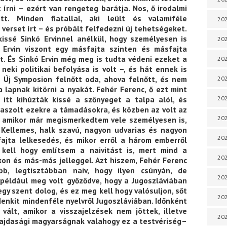
t írni – ezért van rengeteg barátja. Nos, ő irodalmi
ett. Minden fiatallal, aki leült és valamiféle
202
 verset írt – és próbált felfedezni új tehetségeket.
issé Sinkó Ervinnel anélkül, hogy személyesen is
202
 Ervin viszont egy másfajta szinten és másfajta
at. És Sinkó Ervin még meg is tudta védeni ezeket a
202
neki politikai befolyása is volt –, és hát ennek is
 Új Symposion felnőtt oda, ahova felnőtt, és nem
202
lapnak kitörni a nyakát. Fehér Ferenc, ő ezt mint
 itt kihúzták kissé a szőnyeget a talpa alól, és
202
laszolt ezekre a támadásokra, és közben az volt az
202
, amikor már megismerkedtem vele személyesen is,
 Kellemes, halk szavú, nagyon udvarias és nagyon
202
fajta lelkesedés, és mikor erről a három emberről
kell hogy említsem a naivitást is, mert mind a
202
n és más-más jelleggel. Azt hiszem, Fehér Ferenc
bb, legtisztábban naiv, hogy ilyen csúnyán, de
20
például meg volt győződve, hogy a Jugoszláviában
gy szent dolog, és ez meg kell hogy valósuljon, sőt
20
denkit mindenféle nyelvről Jugoszláviában. Időnként
ált, amikor a visszajelzések nem jöttek, illetve
202
 vajdasági magyarságnak valahogy ez a testvériség–