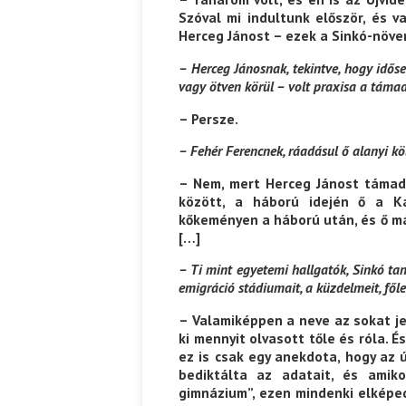
Szóval mi indultunk először, és v
Herceg Jánost – ezek a Sinkó-nö
Ispány Marietta: Szavak a fényből
Káplán Géza: Erotikai kala
– Herceg Jánosnak, tekintve, hogy időse
vagy ötven körül – volt praxisa a táma
– Persze.
– Fehér Ferencnek, ráadásul ő alanyi köl
– Nem, mert Herceg Jánost támad
között, a háború idején ő a K
kőkeményen a háború után, és ő m
[…]
– Ti mint egyetemi hallgatók, Sinkó taní
emigráció stádiumait, a küzdelmeit, főle
– Valamiképpen a neve az sokat je
ki mennyit olvasott tőle és róla. És
ez is csak egy anekdota, hogy az 
bediktálta az adatait, és amiko
gimnázium”, ezen mindenki elképe