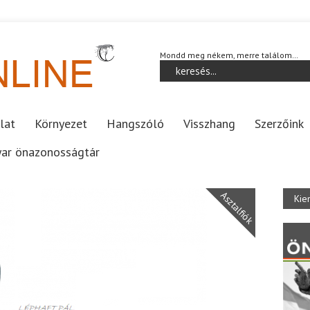
Mondd meg nékem, merre találom…
lat
Környezet
Hangszóló
Visszhang
Szerzőink
ar önazonosságtár
Asztalfiók
Kie