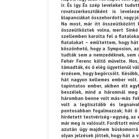
ír. És így. És szép leveleket tudot
rovatszerkesztőként is levelez
klapanciákat összehordott, vagy jó
Na most, már itt összeütközött k
összeütköztek volna, mert Sinkó
szellemben karolta fel a fiatalok
fiatalokat – említettem, hogy hát 
köszönhető, hogy a Symposion, az
tudták sem a nemzedéknek, sem a 
Fehér Ferenc költő művelte. Nos,
támadták, és ő elég ügyetlenül vá
érzésem, hogy begörcsölt. Később
hát nagyon kellemes ember volt.
tapintatos ember, akiben élt egy
beszélek, mind a háromnál meg 
háromban benne volt más-más foko
volt a legtisztább és legnaiva
pontosabban fogalmazzak; hát ő 
hirdetett testvériség–egység, az e
már meg is valósult. Fordított min
azután úgy majdnem búskomorrá v
olyan jelzések jöttek, hogy hát a