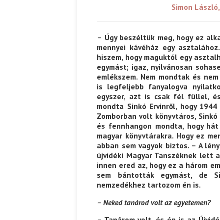
Simon László, 
– Úgy beszéltük meg, hogy ez alk
mennyei kávéház egy asztalához
hiszem, hogy maguktól egy asztal
egymást; igaz, nyilvánosan soha
emlékszem. Nem mondtak és nem 
is legfeljebb fanyalogva nyilatk
egyszer, azt is csak fél füllel, 
mondta Sinkó Ervinről, hogy 1944 
Zomborban volt könyvtáros, Sinkó 
és fennhangon mondta, hogy hát
magyar könyvtárakra. Hogy ez men
abban sem vagyok biztos. – A lény
újvidéki Magyar Tanszéknek lett 
innen ered az, hogy ez a három e
sem bántották egymást, de Si
nemzedékhez tartozom én is.
– Neked tanárod volt az egyetemen?
– Tanárom volt, és én is az Újvid