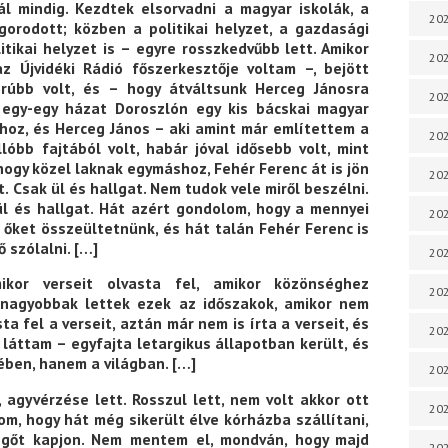
 mindig. Kezdtek elsorvadni a magyar iskolák, a
202
gorodott; közben a politikai helyzet, a gazdasági
itikai helyzet is – egyre rosszkedvűbb lett. Amikor
202
 Újvidéki Rádió főszerkesztője voltam –, bejött
rúbb volt, és – hogy átváltsunk Herceg Jánosra
202
 egy-egy házat Doroszlón egy kis bácskai magyar
hoz, és Herceg János – aki amint már említettem a
202
lóbb fajtából volt, habár jóval idősebb volt, mint
hogy közel laknak egymáshoz, Fehér Ferenc át is jön
202
 Csak ül és hallgat. Nem tudok vele miről beszélni.
l és hallgat. Hát azért gondolom, hogy a mennyei
202
 őket összeültetnünk, és hát talán Fehér Ferenc is
 szólalni. […]
202
kor verseit olvasta fel, amikor közönséghez
202
 nagyobbak lettek ezek az időszakok, amikor nem
 fel a verseit, aztán már nem is írta a verseit, és
202
 láttam – egyfajta letargikus állapotban került, és
ében, hanem a világban. […]
20
, agyvérzése lett. Rosszul lett, nem volt akkor ott
20
dom, hogy hát még sikerült élve kórházba szállítani,
vegőt kapjon. Nem mentem el, mondván, hogy majd
202