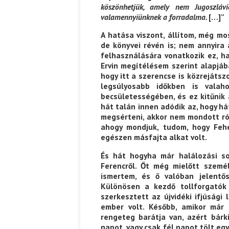
köszönhetjük, amely nem Jugoszláv
valamennyiünknek a forradalma.
[…]”
A hatása viszont, állítom, még mo
de könyvei révén is; nem annyira
felhasználására vonatkozik ez, h
Ervin megítélésem szerint alapjáb
hogy itt a szerencse is közrejáts
legsúlyosabb időkben is vala
becsületességében, és ez kitűnik a
hát talán innen adódik az, hogy h
megsérteni, akkor nem mondott ró
ahogy mondjuk, tudom, hogy Fehé
egészen másfajta alkat volt.
És hát hogyha már halálozási s
Ferencről. Őt még mielőtt szemé
ismertem, és ő valóban jelentő
Különösen a kezdő tollforgatók 
szerkesztett az újvidéki ifjúsági
ember volt. Később, amikor már
rengeteg barátja van, azért bárk
napot, vagy csak fél napot tölt eg