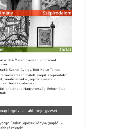
ató:
NKA Összművészeti Programok
iuma
sztő:
Szondi György, Toót-Holló Tamás
 természetesen nyitott: várjuk szépirodalmi
t, tanulmányukat, képzőművészeti
sukat, hozzászólásukat.
jük a fotókat a Magyarországi Református
znak
ónap legolvasottabb bejegyzései
yörgyi Csaba: Lépések könyve (napló) –
jabb részletek*