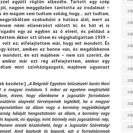
zzel együtt rögtön elkezdte. Tartott egy szép
 jól, nagyon meggyőzően tanította az irodalmat –
202
és én magam sem tudtam sokáig, hogy… azt tudtam,
megpróbáltam szabadulni a hatása alól, mert az
202
nnem némi ellenérzést váltott ki; és hát el is
ogadni egy az egyben az ő elveit, és például a
202
ejtettem. Akkor ott ültem és végighallgattam 1959 –
volt ez; elfelejtettem már, hogy mit mondott. És
202
gy kötet, amiben ez benne van, és megdöbbenve
en mondott, én ezt majdnem – nem szó szerint, de
202
 amikor már ezt rég elfelejtettem, amikor egy
dtam mint színházigazgató, majdnem ugyanazt
202
202
nek kezdete:]
„A Belgrádi Egyetem bölcsészeti karán Novi
t a magyar irodalom. S mikor az egyetem megtisztelő
20
alom, érzem, hogy ellenkezne a jugoszláv forradalom
ugoszlávia alapvető törvényeinek leglelkét, ha a magyar
20
 kapcsolatban az állam vagy a kormány nagylelkűségét
gyarság háláját hangoztatnám az állam, a kormány vagy
202
és kapunk, mi éppúgy, mint bármely más jugoszláviai nép,
 hanem annak köszönhető, hogy a Jugoszláv Szövetségi
202
nemzet. Amit kaptunk és kapunk, azt a forradalomnak