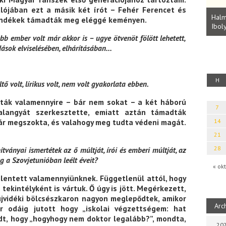
Parvathy Baul: A NAGY LELKEK DALAI.
alójában ezt a másik két írót – Fehér Ferencet és
Bevezetés a bául ösvénybe (Fordította:
Halm
vendékek támadták meg eléggé keményen.
Rideg Zsófia)
Iboly
uz
bb ember volt már akkor is – ugye ötvenöt fölött lehetett,
dások elviselésében, elhárításában…
H
tő volt, lírikus volt, nem volt gyakorlata ebben.
ták valamennyire – bár nem sokat – a két háború
7
alangyát szerkesztette, emiatt aztán támadták
ár megszokta, és valahogy meg tudta védeni magát.
14
21
28
tványai ismertétek az ő múltját, írói és emberi múltját, az
g a Szovjetunióban leélt éveit?
« okt
lentett valamennyiünknek. Függetlenül attól, hogy
 tekintélyként is vártuk. Ő úgy is jött. Megérkezett,
újvidéki bölcsészkaron nagyon meglepődtek, amikor
Arc
r odáig jutott hogy „iskolai végzettségem: hat
dt, hogy „hogyhogy nem doktor legalább?”, mondta,
202