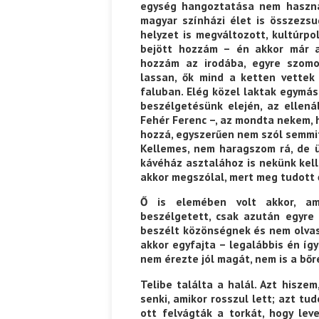
egység hangoztatása nem használ
magyar színházi élet is összezsu
helyzet is megváltozott, kultúrpol
bejött hozzám – én akkor már az
hozzám az irodába, egyre szomo
lassan, ők mind a ketten vettek
faluban. Elég közel laktak egymás
beszélgetésünk elején, az ellenál
Fehér Ferenc –, az mondta nekem, 
hozzá, egyszerűen nem szól semmit.
Kellemes, nem haragszom rá, de ü
kávéház asztalához is nekünk kell
akkor megszólal, mert meg tudott ő
Ő is elemében volt akkor, ami
beszélgetett, csak azután egyre
beszélt közönségnek és nem olvasta
akkor egyfajta – legalábbis én így
nem érezte jól magát, nem is a bőr
Telibe találta a halál. Azt hiszem
senki, amikor rosszul lett; azt tu
ott felvágták a torkát, hogy le