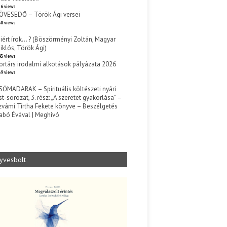
6 views
ÖVESEDŐ – Török Ági versei
8 views
iért írok… ? (Böszörményi Zoltán, Magyar
iklós, Török Ági)
3 views
ortárs irodalmi alkotások pályázata 2026
9 views
SŐMADARAK – Spirituális költészeti nyári
st-sorozat, 3. rész: „A szeretet gyakorlása” –
zvámí Tírtha Fekete könyve – Beszélgetés
abó Évával | Meghívó
s
yvesbolt