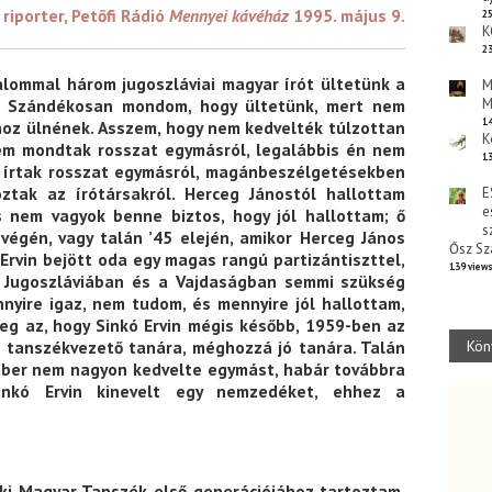
riporter, Petőfi Rádió
Mennyei kávéház
1995. május 9.
25
K
23
alommal három jugoszláviai magyar írót ültetünk a
M
M
. Szándékosan mondom, hogy ültetünk, mert nem
14
hoz ülnének. Asszem, hogy nem kedvelték túlzottan
K
sem mondtak rosszat egymásról, legalábbis én nem
13
írtak rosszat egymásról, magánbeszélgetésekben
oztak az írótársakról. Herceg Jánostól hallottam
E
e
és nem vagyok benne biztos, hogy jól hallottam; ő
s
végén, vagy talán ’45 elején, amikor Herceg János
Ősz Sz
Ervin bejött oda egy magas rangú partizántiszttel,
139 view
 Jugoszláviában és a Vajdaságban semmi szükség
nyire igaz, nem tudom, és mennyire jól hallottam,
eg az, hogy Sinkó Ervin mégis később, 1959-ben az
Kön
a tanszékvezető tanára, méghozzá jó tanára. Talán
mber nem nagyon kedvelte egymást, habár továbbra
nkó Ervin kinevelt egy nemzedéket, ehhez a
éki Magyar Tanszék első generációjához tartoztam.