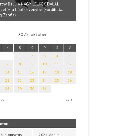
athy Baul: A NAGY LELKEK DALAI.
zetés a bául ösvénybe (Fordította:
Halmai Tamás: Megválaszolt ér
g Zsófia)
Ibolya költői világa
2025. október
K
S
C
P
S
V
1
2
3
4
5
7
8
9
10
11
12
14
15
16
17
18
19
21
22
23
24
25
26
28
29
30
31
ept
nov »
hívum
6. augusztus
2021. április