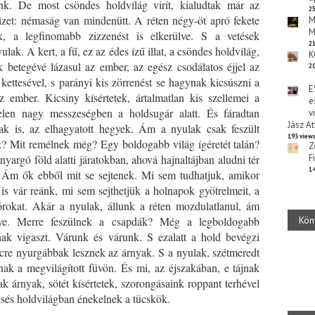
nk. De most csöndes holdvilág virít, kialudtak már az
25
zet: némaság van mindenütt. A réten négy-öt apró fekete
M
M
k, a legfinomabb zizzenést is elkerülve. S a vetések
21
k. A kert, a fű, ez az édes ízű illat, a csöndes holdvilág,
K
 betegévé lázasul az ember, az egész csodálatos éjjel az
20
ttesével, s parányi kis zörrenést se hagynak kicsúszni a
E
 ember. Kicsiny kísértetek, ártalmatlan kis szellemei a
e
telen nagy messzeségben a holdsugár alatt. És fáradtan
v
Jász At
lak is, az elhagyatott hegyek. Ám a nyulak csak feszült
193 view
? Mit remélnek még? Egy boldogabb világ ígéretét talán?
Z
anyargó föld alatti járatokban, ahová hajnaltájban aludni tér
F
14
. Ám ők ebből mit se sejtenek. Mi sem tudhatjuk, amikor
is vár reánk, mi sem sejthetjük a holnapok gyötrelmeit, a
órokat. Akár a nyulak, állunk a réten mozdulatlanul, ám
dve. Merre feszülnek a csapdák? Még a legboldogabb
Kön
nak vigaszt. Várunk és várunk. S ezalatt a hold bevégzi
rcre nyurgábbak lesznek az árnyak. S a nyulak, szétmeredt
nak a megvilágított füvön. És mi, az éjszakában, e tájnak
árnyak, sötét kísértetek, szorongásaink roppant terhével
sés holdvilágban énekelnek a tücskök.