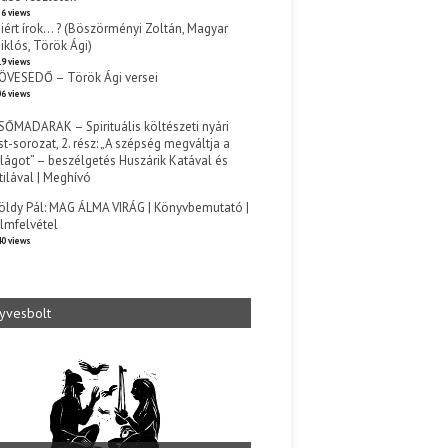
6 views
iért írok… ? (Böszörményi Zoltán, Magyar
iklós, Török Ági)
9 views
ÖVESEDŐ – Török Ági versei
6 views
SŐMADARAK – Spirituális költészeti nyári
st-sorozat, 2. rész: „A szépség megváltja a
ilágot” – beszélgetés Huszárik Katával és
tilával | Meghívó
s
öldy Pál: MAG ÁLMA VIRÁG | Könyvbemutató |
ilmfelvétel
0 views
yvesbolt