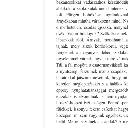
bakancsokkal vadászathoz készülődtü
ablakok, a szökőkutak nem hintenek vi
folt. Fürgén, bohókásan ugrándozna
árnyékában mintha várakozna mind. Nyula
e mérhetetlen, csodás éjszaka, melynek
övék. Vajon boldogok? Szökdécselnek ke
lábacskák alól. Árnyak, mondhatná az
tájnak, mely alszik körös-körül, vég
fénylenek a magányos, fehér sziklafa
figyelemmel várnak, ugyan mire várnak
Túl, a fal mögött, a csatornanyílástól k
a nyúlsereg, feszülnek már a csapdák
barátokkal játszunk-nevetünk, hogy mi 
kéretlen meglepetéseket s a halálos k
éppoly nyughatatlansággal mérgező
éjszakák is elvonulnak, s nem nyújta
hosszú-hosszú ívét az égen. Percről-pe
fülekkel, iszonyú fekete csíkokat hagy
közepén, mi sem vagyunk egyebek, csak 
belül. Merre feszülnek a csapdák? A me