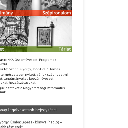
ató:
NKA Összművészeti Programok
iuma
sztő:
Szondi György, Toót-Holló Tamás
 természetesen nyitott: várjuk szépirodalmi
t, tanulmányukat, képzőművészeti
sukat, hozzászólásukat.
jük a fotókat a Magyarországi Református
znak
ónap legolvasottabb bejegyzései
yörgyi Csaba: Lépések könyve (napló) –
jabb részletek*