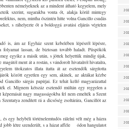
 döbbenten némelyeknek az a mindent átható kegyelem, mely
202
eteik szerint, sugarakba vonta őt, alakja körül mintegy
refektus, nem, mintha őszintén hitte volna Gancillo csudás
202
seket, s ráhelyezte őt a boldoggá avatási eljárás végtelen
202
ndő is, ám az Egyház szent kebelében lépésről lépésre,
202
 a folyamat lassan, de biztosan tovább haladt. Püspökök
meg egyike a másik után, s jöttek helyettük mindig újak,
202
e magától ment át a rostán, s vándorolt hivatalról hivatalra,
202
lem titokzatos illata itatta át az esztendők sárgította
járók között egyetlen egy sem, akinek, az aktákat kézbe
202
 Gancillo sárgás papírjai. Ez tehát kellő magyarázattal
ették el. Mígnem kétszáz esztendő múltán egy reggelen a
20
ett képemását nagy magasságokba fel nem emelték a Szent
 Szentatya zendített rá a dicsőség zsoltárára, Gancillót az
20
202
, és egy helybéli történelemtudós rálelni vélt még a házra
202
ajd jobb létre szenderült, s a házat afféle ódon hangulatot