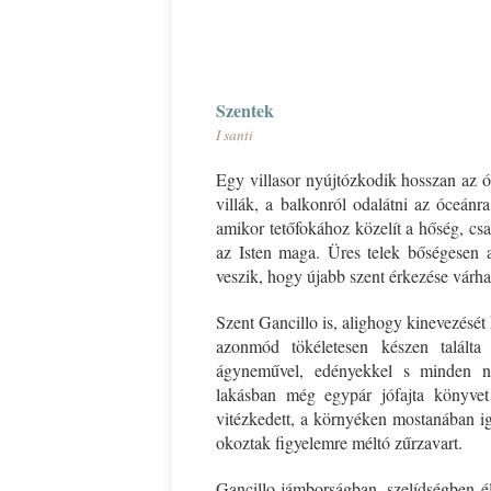
*
Ispány Marietta: Szavak a 
*
Szentek
I santi
Egy villasor nyújtózkodik hosszan az óc
villák, a balkonról odalátni az óceán
amikor tetőfokához közelít a hőség, cs
az Isten maga. Üres telek bőségesen ak
veszik, hogy újabb szent érkezése várha
Szent Gancillo is, alighogy kinevezését 
azonmód tökéletesen készen találta
ágyneművel, edényekkel s minden nél
lakásban még egypár jófajta könyvet 
vitézkedett, a környéken mostanában ig
okoztak figyelemre méltó zűrzavart.
Gancillo jámborságban, szelídségben élt