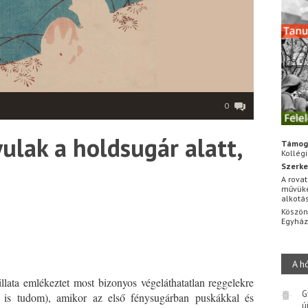
0
ulak a holdsugár alatt,
Támog
Kollég
Szerke
A rovat
művüke
alkotá
*
Köszön
Egyhá
A h
illata emlékeztet most bizonyos végeláthatatlan reggelekre
G
m is tudom), amikor az első fénysugárban puskákkal és
ú