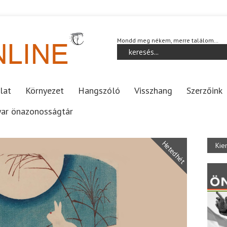
Mondd meg nékem, merre találom…
lat
Környezet
Hangszóló
Visszhang
Szerzőink
ar önazonosságtár
Hetedhét
Kie