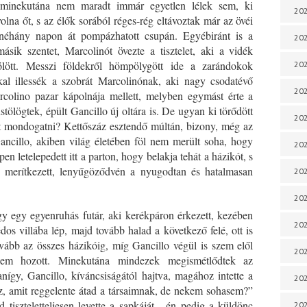
minekutána nem maradt immár egyetlen lélek sem, ki
202
lna őt, s az élők sorából réges-rég eltávoztak már az övéi
 néhány napon át pompázhatott csupán. Egyébiránt is a
202
ásik szentet, Marcolinót övezte a tisztelet, aki a vidék
ölött. Messzi földekről hömpölygött ide a zarándokok
202
kal illessék a szobrát Marcolinónak, aki nagy csodatévő
202
arcolino pazar kápolnája mellett, melyben egymást érte a
üstölögtek, épült Gancillo új oltára is. De ugyan ki törődött
202
t mondogatni? Kettőszáz esztendő múltán, bizony, még az
ncillo, akiben világ életében föl nem merült soha, hogy
202
pen letelepedett itt a parton, hogy belakja tehát a házikót, s
 merítkezett, lenyűgöződvén a nyugodtan és hatalmasan
202
202
y egy egyenruhás futár, aki kerékpáron érkezett, kezében
20
os villába lép, majd tovább halad a következő felé, ott is
ább az összes házikóig, míg Gancillo végül is szem elől
20
sem hozott. Minekutána mindezek megismétlődtek az
így, Gancillo, kíváncsiságától hajtva, magához intette a
202
z, amit reggelente átad a társaimnak, de nekem sohasem?”
 tiszteletteljesen levette a sapkáját, „én pedig a küldönc
202