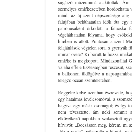
sugárzó múzeummá alakították. Ám 
személyes emlékezetében hordozhatta vo
mind, az új szent népszerűsége alig
falujában beláthatatlan idők óta egy m
patrónusaként őrködött a falucska f
végeláthatatlan folyama, hogy csókok
hírében is állott. Pontosan a szent M
felajánlások végtelen sora, s gyertyák f
immár ővele? Ki borult le hozzá imáka
emléke is megkopott. Mindazonáltal Ga
valaha efféle tisztességben részesül, szé
a balkonon üldögélve a napsugarakba
lélegző óceán szemléletében.
Reggelre kelve azonban észrevette, hog
egy hatalmas levélcsomóval, a szomszéd
hagyva egy másik csomagot; és így tov
nem tévesztette; ám neki semmit 
elkövetkező napokban szakasztott ugyan
hírvivőt: „Bocsásson meg, kérem, mi a
„Ez a posta”, válaszolta a hírnök, majd