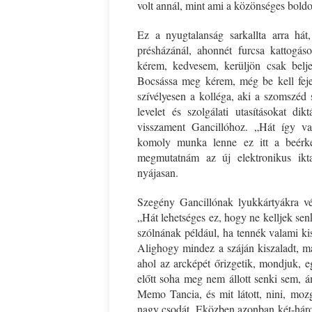
volt annál, mint ami a közönséges boldo
Ez a nyugtalanság sarkallta arra há
présházánál, ahonnét furcsa kattogáso
kérem, kedvesem, kerüljön csak belje
Bocsássa meg kérem, még be kell feje
szívélyesen a kolléga, aki a szomszéd 
levelet és szolgálati utasításokat dik
visszament Gancillóhoz. „Hát így va
komoly munka lenne ez itt a beérke
megmutatnám az új elektronikus iktat
nyájasan.
Szegény Gancillónak lyukkártyákra vé
„Hát lehetséges ez, hogy ne kelljek se
szólnának például, ha tennék valami k
Alighogy mindez a száján kiszaladt, má
ahol az arcképét őrizgetik, mondjuk, e
előtt soha meg nem állott senki sem, á
Memo Tancia, és mit látott, nini, moz
nagy csodát. Eközben azonban két-három