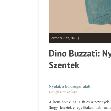
október 20th, 2025 |
Dino Buzzati: Ny
Szentek
Nyulak a
holdsugár
alatt
Conigli
sotto
la luna
A kerti holdvilág, a fű és a növények 
(hogy léteztek-e egyáltalán, már ne