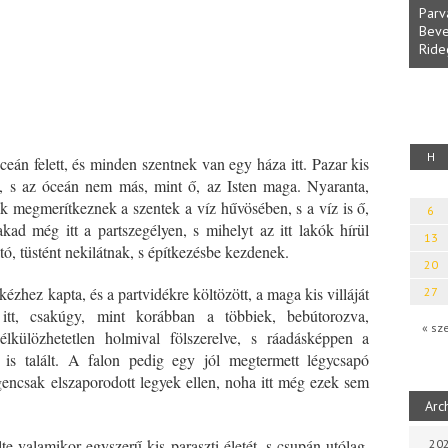
Parv
Beve
Ride
fényből
Káplán Géza: Erotikai kalauz
H
eán felett, és minden szentnek van egy háza itt. Pazar kis
ra, s az óceán nem más, mint ő, az Isten maga. Nyaranta,
ak megmerítkeznek a szentek a víz hűvösében, s a víz is ő,
6
ad még itt a partszegélyen, s mihelyt az itt lakók hírül
13
tó, tüstént nekilátnak, s építkezésbe kezdenek.
20
kézhez kapta, és a partvidékre költözött, a maga kis villáját
27
 itt, csakúgy, mint korábban a többiek, bebútorozva,
« sz
külözhetetlen holmival fölszerelve, s ráadásképpen a
is talált. A falon pedig egy jól megtermett légycsapó
encsak elszaporodott legyek ellen, noha itt még ezek sem
Arc
e valamikor egyszerű kis paraszti életét, s csupán utólag,
202