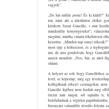
vagyok”.
„De hát miféle posta? És ki küldi?” Er
tett, mint aki a túloldalon élőkre g
kérdezte Szent Gancillo, s már kezdt
mindenféle könyörgéseket”, válaszol
megütni, mintha valami tökéletesen elh
keserítse. „Minden nap ennyi érkezik?” 
most épp a holtszezon, és a legforgalm
ám, de arra gondolván, hogy Gancillób
annyit mondott: „Nos, hát, az attól fü
oldani.
A helyzet az volt, hogy Gancillóhoz so
levél, se képeslap, még egy levelezőlap
kollégáknak érkező csomagokat, nem m
Gancilló fejében nem fordult meg effé
érezni már magát, sőt sajnálta is, h
belefulladnak a végtelen papírhalomba;
bizonyára valamiféle tévedés folytán es