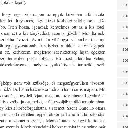
goknak kijárt).
202
t, hogy egy szép napon az egyik közelben álló házikó
202
kra lett figyelmes, egy kicsit körbeszimatolgasson. „De
bb, Isten hozta, igencsak kényelmes ott az a kis fotel.
202
znem ezt a kis ténykedést, azonnal jövök.” Mondta neki
202
szobába távozott, és miután villámgyors ütemben tucatnyi
tált egy gyorsírónak, amelyeket a titkár sietve legépelt,
202
n ez, kedvesem, megfelelő szervezettség híján egészen
ző temérdek posta folytán. Ha most átfáradna velem,
202
ószekrényemet, melyhez lyukkártya is tartozik”, szólt
202
gképp nem volt szüksége, és megszégyenülten távozott.
202
nkinek? De hátha hasznossá tudnám tenni én is magam. Mit
202
is csodát, hogy felhívjam magamra az emberek figyelmét?”
ris eszébe jutott, hohó, a falucskájában álló templomban,
20
gy kicsit körbeforgathatná a szemét. Szent Gancillo oltára
m micsoda véletlen, éppen akkor járt arra a falu bolondja,
20
gatja a szemét a szent, s Memo Tancia világgá kürtölte a
 szent is, kinek társadalmi helyzete folytán ez szinte már
202