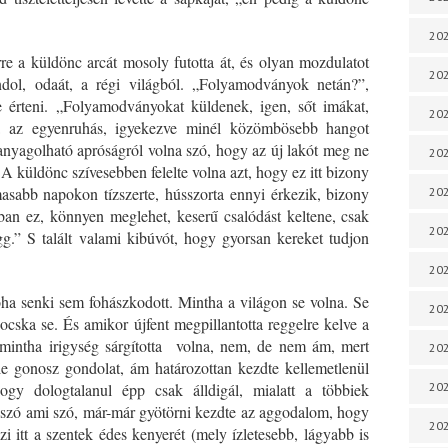
202
re a küldönc arcát mosoly futotta át, és olyan mozdulatot
202
ondol, odaát, a régi világból. „Folyamodványok netán?”,
e érteni. „Folyamodványokat küldenek, igen, sőt imákat,
202
ta az egyenruhás, igyekezve minél közömbösebb hangot
anyagolható apróságról volna szó, hogy az új lakót meg ne
202
A küldönc szívesebben felelte volna azt, hogy ez itt bizony
asabb napokon tízszerte, hússzorta ennyi érkezik, bizony
202
an ez, könnyen meglehet, keserű csalódást keltene, csak
202
gg.” S talált valami kibúvót, hogy gyorsan kereket tudjon
202
ha senki sem fohászkodott. Mintha a világon se volna. Se
202
ocska se. És amikor újfent megpillantotta reggelre kelve a
intha irigység sárgította volna, nem, de nem ám, mert
20
le gonosz gondolat, ám határozottan kezdte kellemetlenül
ogy dologtalanul épp csak álldigál, mialatt a többiek
20
 szó ami szó, már-már gyötörni kezdte az aggodalom, hogy
202
zi itt a szentek édes kenyerét (mely ízletesebb, lágyabb is