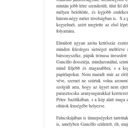
miután jobb létre szenderült, tűnt fel
mélyen betöltötte, és legjobb emlékez
három-négy méter távolságban is. S a p
kegyelmét, azért megtette az első lépé
folyamára.
Elmúlott ugyan azóta kettőszáz eszte
minden felesleges sietséget mellőzve
bársonyszéke, pápák trónusa üresedett 
Gancillo dossziéja, mindazonáltal, szint
mind feljebb és magasabbra, s a kegye
papírlapokat. Nem maradt már az elöl
véve, szemet ne szúrtak volna azonmód
szolgált arra, hogy az ügyet nem ejt
parasztocska aranysugarakkal keretez
Péter- bazilikában, s a kép alatt maga a
oltárok fenségébe helyezve.
Falucskájában is ünnepségeket tartottak
is, amelyben Gancillo született, élt, m