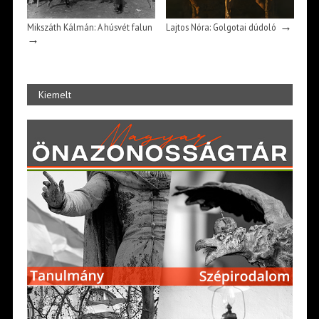
→
Mikszáth Kálmán: A húsvét falun
Lajtos Nóra: Golgotai dúdoló
→
Kiemelt