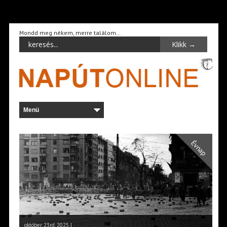
Mondd meg nékem, merre találom…
Évnap
október 23rd, 2025 |