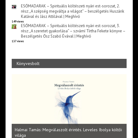
ESŐMADARAK – Spirituális költészeti nyári est-sorozat, 2.
rész: „A szépség megváltja a világot” – beszélgetés Huszárik
Katával és Jász Attilával | Meghívó
149 views
ESŐMADARAK – Spirituális költészeti nyári est-sorozat, 3.
rész: „A szeretet gyakorlása” – szvámí Tírtha Fekete könyve –
Beszélgetés Ősz Szabó Évával | Meghívó
137 views
Könyvesbolt
l
Halmai Tamás: Megválaszolt érintés. Leveles Ibolya költői
Laka
világa