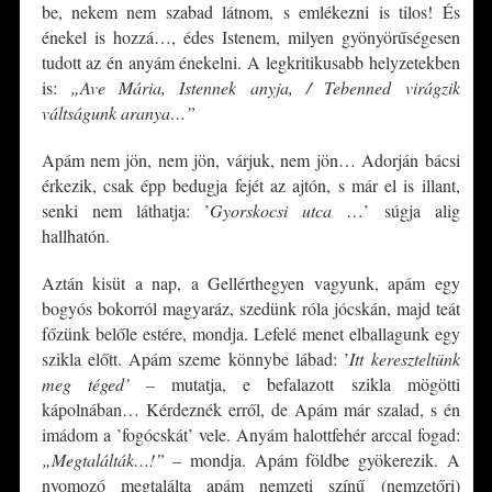
be, nekem nem szabad látnom, s emlékezni is tilos! És
énekel is hozzá…, édes Istenem, milyen gyönyörűségesen
tudott az én anyám énekelni. A legkritikusabb helyzetekben
is:
„Ave Mária, Istennek anyja, / Tebenned virágzik
váltságunk aranya…”
Apám nem jön, nem jön, várjuk, nem jön… Adorján bácsi
érkezik, csak épp bedugja fejét az ajtón, s már el is illant,
senki nem láthatja: ’
Gyorskocsi utca
…’ súgja alig
hallhatón.
Aztán kisüt a nap, a Gellérthegyen vagyunk, apám egy
bogyós bokorról magyaráz, szedünk róla jócskán, majd teát
főzünk belőle estére, mondja. Lefelé menet elballagunk egy
szikla előtt. Apám szeme könnybe lábad: ’
Itt kereszteltünk
meg téged’ –
mutatja, e befalazott szikla mögötti
kápolnában… Kérdeznék erről, de Apám már szalad, s én
imádom a ’fogócskát’ vele. Anyám halottfehér arccal fogad:
„Megtalálták…!”
– mondja. Apám földbe gyökerezik. A
nyomozó megtalálta apám nemzeti színű (nemzetőri)