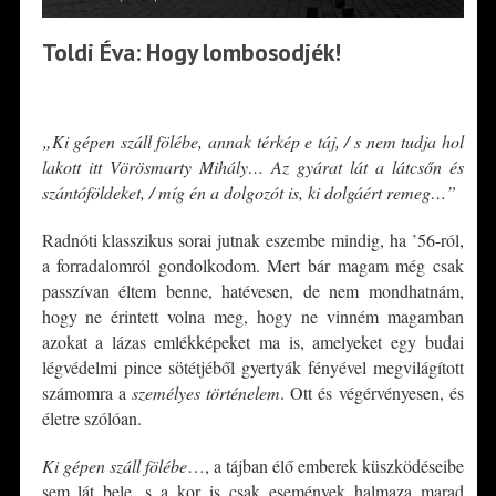
Toldi Éva: Hogy lombosodjék!
*
„Ki gépen száll fölébe, annak térkép e táj, / s nem tudja hol
lakott itt Vörösmarty Mihály… Az gyárat lát a látcsőn és
szántóföldeket, / míg én a dolgozót is, ki dolgáért remeg…”
Radnóti klasszikus sorai jutnak eszembe mindig, ha ’56-ról,
a forradalomról gondolkodom. Mert bár magam még csak
passzívan éltem benne, hatévesen, de nem mondhatnám,
hogy ne érintett volna meg, hogy ne vinném magamban
azokat a lázas emlékképeket ma is, amelyeket egy budai
légvédelmi pince sötétjéből gyertyák fényével megvilágított
számomra a
személyes történelem
. Ott és végérvényesen, és
életre szólóan.
Ki gépen száll fölébe
…, a tájban élő emberek küszködéseibe
sem lát bele, s a kor is csak események halmaza marad