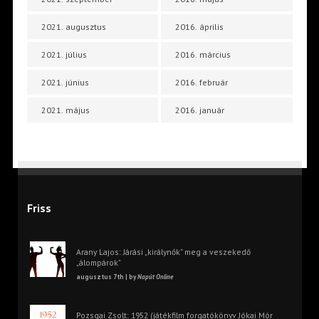
2021. augusztus
2016. április
2021. július
2016. március
2021. június
2016. február
2021. május
2016. január
Friss
Arany Lajos: Járási „királynők” meg a veszekedő
„álompárok”
augusztus 7th | by
Napút Online
Pozsgai Zsolt: 1952 (játékfilm forgatókönyv Jókai Mór