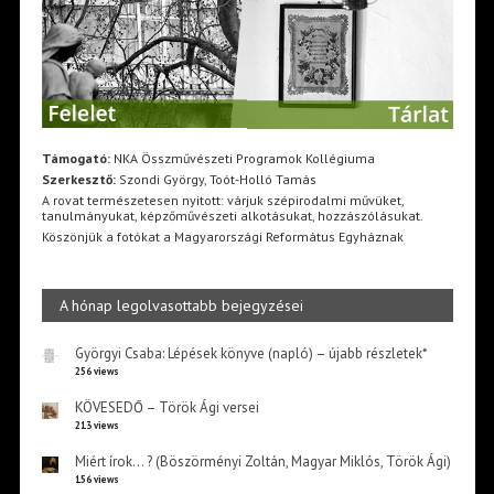
Támogató:
NKA Összművészeti Programok Kollégiuma
Szerkesztő:
Szondi György, Toót-Holló Tamás
A rovat természetesen nyitott: várjuk szépirodalmi művüket,
tanulmányukat, képzőművészeti alkotásukat, hozzászólásukat.
Köszönjük a fotókat a Magyarországi Református Egyháznak
A hónap legolvasottabb bejegyzései
Györgyi Csaba: Lépések könyve (napló) – újabb részletek*
256 views
KÖVESEDŐ – Török Ági versei
213 views
Miért írok… ? (Böszörményi Zoltán, Magyar Miklós, Török Ági)
156 views