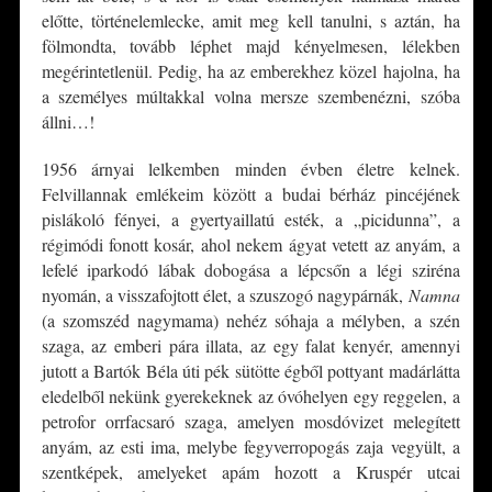
előtte, történelemlecke, amit meg kell tanulni, s aztán, ha
fölmondta, tovább léphet majd kényelmesen, lélekben
megérintetlenül. Pedig, ha az emberekhez közel hajolna, ha
a személyes múltakkal volna mersze szembenézni, szóba
állni…!
1956 árnyai lelkemben minden évben életre kelnek.
Felvillannak emlékeim között a budai bérház pincéjének
pislákoló fényei, a gyertyaillatú esték, a „picidunna”, a
régimódi fonott kosár, ahol nekem ágyat vetett az anyám, a
lefelé iparkodó lábak dobogása a lépcsőn a légi sziréna
nyomán, a visszafojtott élet, a szuszogó nagypárnák,
Namna
(a szomszéd nagymama) nehéz sóhaja a mélyben, a szén
szaga, az emberi pára illata, az egy falat kenyér, amennyi
jutott a Bartók Béla úti pék sütötte égből pottyant madárlátta
eledelből nekünk gyerekeknek az óvóhelyen egy reggelen, a
petrofor orrfacsaró szaga, amelyen mosdóvizet melegített
anyám, az esti ima, melybe fegyverropogás zaja vegyült, a
szentképek, amelyeket apám hozott a Kruspér utcai