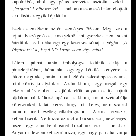
kápolnából, ahol egy pálos szerzetes osztotta azokat
…
„Istenem! A bíboros úr!”
– hallom a szomszéd néni elfojtott
sikoltását az egyik kép láttán.
Ezek az emlékeim az én személyes ’56-om. Meg azok a
fojtott beszélgetések, amelyekből mi gyerekek nem sokat
értettünk, csak néha egy-egy keserves sóhajt a végén:
„A
Józsika is?! az Ernő is?! Uram Isten légy velük!”
Látom apámat, amint imbolyogva feltűnik alakja a
pincefeljáróban, hóna alatt egy-egy kétkilós kenyérrel, s
látom magunkat, amint futunk elé és belecsimpaszkodunk,
mint közös jó atyánkba. Aztán látom, hogy megáll egy
fekete ruhás ember az ajtónk előtt, anyám csitítja fojtott
fájdalommal kiáltozó apámat, s látom, amint szétdobálja
könyveinket, kutat, keres, hogy mit keres, nem szabad
tudnom, mert esetleg elkotyognám… Apámat elviszik,
ketten kísérik. Ne húzza az időt a búcsúzással, nevetséges,
hiszen egy órán belül ismét közöttünk lesz…, mondják.
Anyám a leveleinket szortírozza, egy nagy párnába varrja