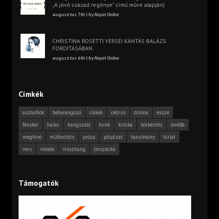
„A jövő század regénye” című műve alapján)
augusztus 7th | by
Napút Online
CHRISTINA ROSETTI VERSEI KÁNTÁS BALÁZS
FORDÍTÁSÁBAN
augusztus 6th | by
Napút Online
Címkék
asztalfiók
beharangozó
cikkek
cédrus
dráma
esszé
fénykör
haiku
hangszóló
hírek
kritika
körkérdés
levélfa
meghívó
műfordítás
próza
pályázat
tanulmány
tárlat
vers
videók
visszhang
önszócikk
Támogatók