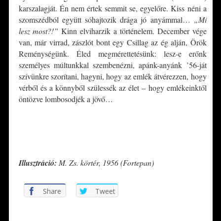
karszalagját. Én nem értek semmit se, egyelőre. Kiss néni a
szomszédból együtt sóhajtozik drága jó anyámmal…
„Mi
lesz most?!”
Kinn elviharzik a történelem. December vége
van, már virrad, zászlót bont egy Csillag az ég alján, Örök
Reménységünk. Éled megmérettetésünk: lesz-e erőnk
személyes múltunkkal szembenézni, apánk-anyánk ’56-ját
szívünkre szorítani, hagyni, hogy az emlék átvérezzen, hogy
vérből és a könnyből szülessék az élet – hogy emlékeinktől
öntözve lombosodjék a jövő…
*
*
Illusztráció:
M. Zs. körtér, 1956 (Fortepan)
Share
Tweet