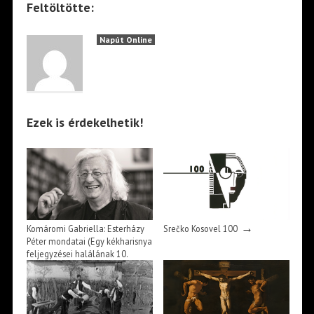
Feltöltötte:
Napút Online
Ezek is érdekelhetik!
→
Komáromi Gabriella: Esterházy
Srečko Kosovel 100
Péter mondatai (Egy kékharisnya
feljegyzései halálának 10.
→
évfordulóján)*