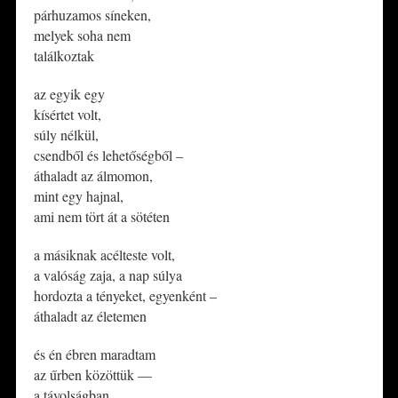
párhuzamos síneken,
melyek soha nem
találkoztak
az egyik egy
kísértet volt,
súly nélkül,
csendből és lehetőségből –
áthaladt az álmomon,
mint egy hajnal,
ami nem tört át a sötéten
a másiknak acélteste volt,
a valóság zaja, a nap súlya
hordozta a tényeket, egyenként –
áthaladt az életemen
és én ébren maradtam
az űrben közöttük —
a távolságban,