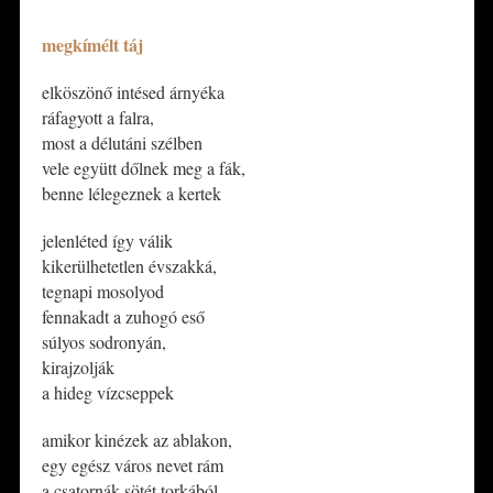
megkímélt táj
elköszönő intésed árnyéka
ráfagyott a falra,
most a délutáni szélben
vele együtt dőlnek meg a fák,
benne lélegeznek a kertek
jelenléted így válik
kikerülhetetlen évszakká,
tegnapi mosolyod
fennakadt a zuhogó eső
súlyos sodronyán,
kirajzolják
a hideg vízcseppek
​amikor kinézek az ablakon,
egy egész város nevet rám
a csatornák sötét torkából,