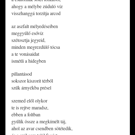
ahogy a mélybe zúduló víz
visszhanggá torzítja arcod
az aszfalt mélyedéseiben
meggyűlő esővíz
szétosztja jegyeid,
minden megrezdülő tócsa
a te vonásaidat
ismétli a hidegben
pillantásod
sokszor kiszorít térből
szűk árnyékba présel
​szemed elől olykor
te is rejtve maradsz,
ebben a foltban
gyűlik össze a megkímélt táj,
ahol az avar csendben sötétedik,