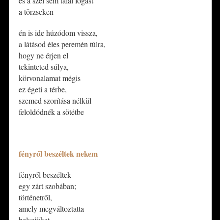
és a szél sem talál fogást
a törzseken
én is ide húzódom vissza,
a látásod éles peremén túlra,
hogy ne érjen el
tekinteted súlya,
körvonalamat mégis
ez égeti a térbe,
szemed szorítása nélkül
feloldódnék a sötétbe
*
fényről beszéltek nekem
fényről beszéltek
egy zárt szobában;
történetről,
amely megváltoztatta
belsejüket