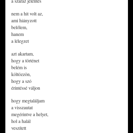
a száraz jelentés
nem a hit volt az,
ami hiányzott
belőlem,
hanem
a lélegzet
azt akartam,
hogy a történet
belém is
költözzön,
hogy a szó
érintéssé váljon
hogy megtaláljam
a visszautat
megérintve a helyet,
hol a halál
veszített