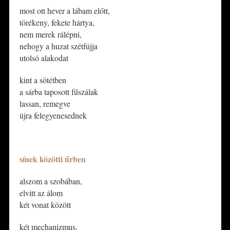
​most ott hever a lábam előtt,
törékeny, fekete hártya,
nem merek rálépni,
nehogy a huzat szétfújja
utolsó alakodat
​kint a sötétben
a sárba taposott fűszálak
lassan, remegve
újra felegyenesednek
*
sínek közötti űrben
alszom a szobában,
elvitt az álom
két vonat között
két mechanizmus,