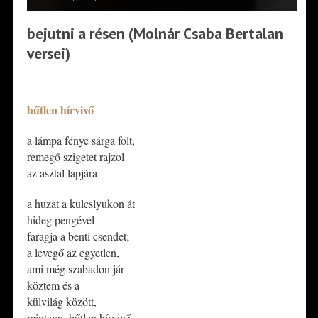
bejutni a résen (Molnár Csaba Bertalan
versei)
*
hűtlen hírvivő
​a lámpa fénye sárga folt,
remegő szigetet rajzol
az asztal lapjára
​a huzat a kulcslyukon át
hideg pengével
faragja a benti csendet;
a levegő az egyetlen,
ami még szabadon jár
köztem és a
külvilág között,
mint egy hűtlen hírvivő