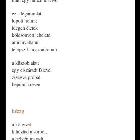
​ez a légáramlat
lopott holmi;
idegen életek
kölcsönvett lehelete,
ami hívatlanul
telepszik rá az arcomra
​a küszöb alatt
egy elszáradt falevél
zizegve próbál
bejutni a résen
*
hézag
​a könyvet
kihúztad a sorból,
a helyén maradt