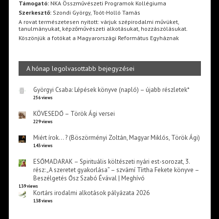
Támogató:
NKA Összművészeti Programok Kollégiuma
Szerkesztő:
Szondi György, Toót-Holló Tamás
A rovat természetesen nyitott: várjuk szépirodalmi művüket,
tanulmányukat, képzőművészeti alkotásukat, hozzászólásukat.
Köszönjük a fotókat a Magyarországi Református Egyháznak
A hónap legolvasottabb bejegyzései
Györgyi Csaba: Lépések könyve (napló) – újabb részletek*
256 views
KÖVESEDŐ – Török Ági versei
229 views
Miért írok… ? (Böszörményi Zoltán, Magyar Miklós, Török Ági)
143 views
ESŐMADARAK – Spirituális költészeti nyári est-sorozat, 3.
rész: „A szeretet gyakorlása” – szvámí Tírtha Fekete könyve –
Beszélgetés Ősz Szabó Évával | Meghívó
139 views
Kortárs irodalmi alkotások pályázata 2026
138 views