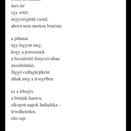
üres tér
egy sötét,
négyszögletű csend,
ahová nem mertem benézni
​a pillanat
úgy fagyott meg,
hogy a porszemek
a beszűrődő fénycsóvában
mozdulatlan,
függő csillagképként
álltak meg a levegőben
​ez a lebegés
a bőrünk hamva,
elkopott napok hulladéka –
tévedhetetlen,
éles rajz
*