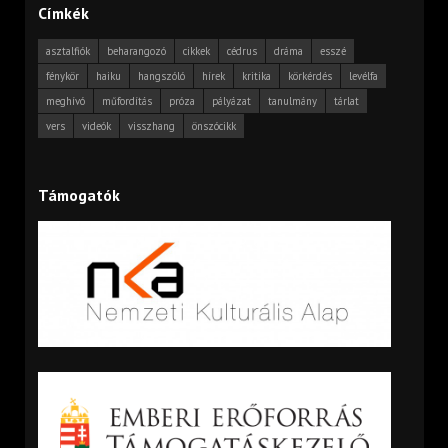
Címkék
asztalfiók
beharangozó
cikkek
cédrus
dráma
esszé
fénykör
haiku
hangszóló
hírek
kritika
körkérdés
levélfa
meghívó
műfordítás
próza
pályázat
tanulmány
tárlat
vers
videók
visszhang
önszócikk
Támogatók