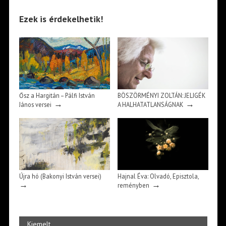
Ezek is érdekelhetik!
Ősz a Hargitán – Pálfi István
BÖSZÖRMÉNYI ZOLTÁN: JELIGÉK
→
→
János versei
A HALHATATLANSÁGNAK
Újra hó (Bakonyi István versei)
Hajnal Éva: Olvadó, Episztola,
→
→
reményben
Kiemelt