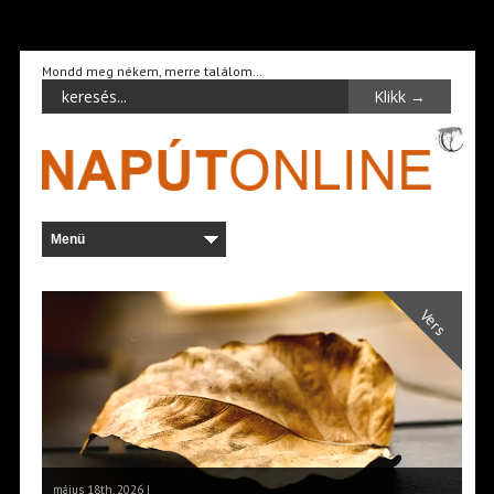
Mondd meg nékem, merre találom…
Vers
május 18th, 2026 |