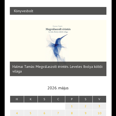
Könyvesbolt
l
Halmai Tamás: Megválaszolt érintés. Leveles Ibolya költői
Laka
világa
2026. május
H
K
S
C
P
S
V
1
2
3
4
5
6
7
8
9
10