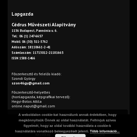
Lapgazda
Cédrus Művészeti Alapítvány
1136 Budapest, Pannónia u. 6.
Tel.: 06 (1) 247-6657
Mobil: 06 (30) 511-3762
Adószám: 18110661-2-41
Számlaszám: 11713012-21181665
ISSN 1588-1466
Főszerkesztő és felelős kiadó:
Szondi György
szon46gy@gmail.com
Főszerkesztő-helyettes
(honlapgazda, képgrafikai tervező):
Hegyi-Botos Attila
online.naput@gmail.com
A weboldalon cookie-kat használunk annak érdekében, hogy
megkönnyítsük Önnek az oldal használatát. Felhívjuk szíves
Minden jog fenntartva. © 2016 Napút Online
figyelmét, hogy az oldal további használata a cookie-k
használatára vonatkozó beleegyezését jelenti.
Több információ...
Kezdőlap
Print
Szerzőink
Rólunk