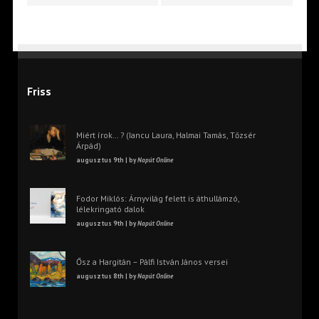
Friss
Miért írok… ? (Iancu Laura, Halmai Tamás, Tőzsér
Árpád)
augusztus 9th | by
Napút Online
Fodor Miklós: Árnyvilág felett is áthullámzó,
lélekringató dalok
augusztus 9th | by
Napút Online
Ősz a Hargitán – Pálfi István János versei
augusztus 8th | by
Napút Online