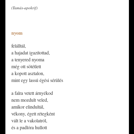
(Tamás-apokrif)
*
nyom
felálltál,
a hajadat igazítottad,
a tenyered nyoma
még ott sötétlett
a kopott asztalon,
mint egy lassú égési sérülés
​a falra vetett árnyékod
nem mozdult veled,
amikor elindultál,
vékony, égett rétegként
vált le a vakolatról,
és a padlóra hullott