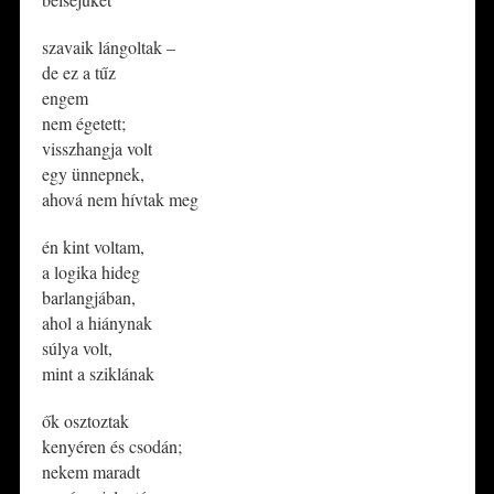
szavaik lángoltak –
de ez a tűz
engem
nem égetett;
visszhangja volt
egy ünnepnek,
ahová nem hívtak meg
én kint voltam,
a logika hideg
barlangjában,
ahol a hiánynak
súlya volt,
mint a sziklának
ők osztoztak
kenyéren és csodán;
nekem maradt