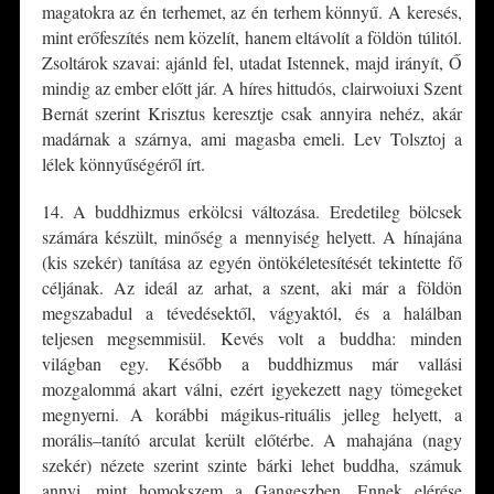
magatokra az én terhemet, az én terhem könnyű. A keresés,
mint erőfeszítés nem közelít, hanem eltávolít a földön túlitól.
Zsoltárok szavai: ajánld fel, utadat Istennek, majd irányít, Ő
mindig az ember előtt jár. A híres hittudós, clairwoiuxi Szent
Bernát szerint Krisztus keresztje csak annyira nehéz, akár
madárnak a szárnya, ami magasba emeli. Lev Tolsztoj a
lélek könnyűségéről írt.
14. A buddhizmus erkölcsi változása. Eredetileg bölcsek
számára készült, minőség a mennyiség helyett. A hínajána
(kis szekér) tanítása az egyén öntökéletesítését tekintette fő
céljának. Az ideál az arhat, a szent, aki már a földön
megszabadul a tévedésektől, vágyaktól, és a halálban
teljesen megsemmisül. Kevés volt a buddha: minden
világban egy. Később a buddhizmus már vallási
mozgalommá akart válni, ezért igyekezett nagy tömegeket
megnyerni. A korábbi mágikus-rituális jelleg helyett, a
morális–tanító arculat került előtérbe. A mahajána (nagy
szekér) nézete szerint szinte bárki lehet buddha, számuk
annyi, mint homokszem a Gangeszben. Ennek elérése