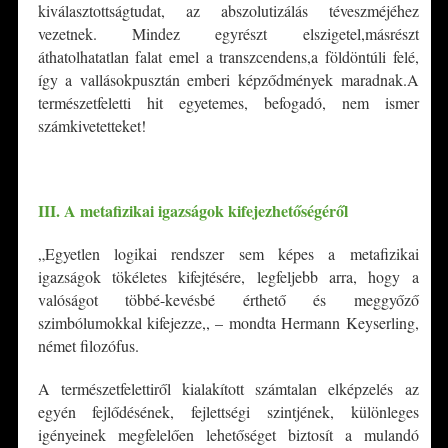
kiválasztottságtudat, az abszolutizálás téveszméjéhez
vezetnek. Mindez egyrészt elszigetel,másrészt
áthatolhatatlan falat emel a transzcendens,a földöntúli felé,
így a vallásokpusztán emberi képződmények maradnak.A
természetfeletti hit egyetemes, befogadó, nem ismer
számkivetetteket!
*
III. A metafizikai igazságok kifejezhetőségéről
„Egyetlen logikai rendszer sem képes a metafizikai
igazságok tökéletes kifejtésére, legfeljebb arra, hogy a
valóságot többé-kevésbé érthető és meggyőző
szimbólumokkal kifejezze,, – mondta Hermann Keyserling,
német filozófus.
A természetfelettiről kialakított számtalan elképzelés az
egyén fejlődésének, fejlettségi szintjének, különleges
igényeinek megfelelően lehetőséget biztosít a mulandó