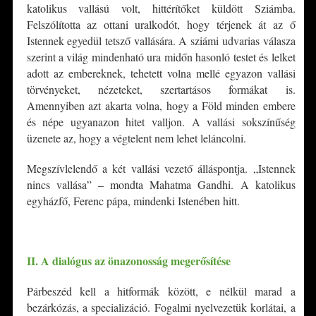
katolikus vallású volt, hittérítőket küldött Sziámba.
Felszólította az ottani uralkodót, hogy térjenek át az ő
Istennek egyedül tetsző vallására. A sziámi udvarias válasza
szerint a világ mindenható ura midőn hasonló testet és lelket
adott az embereknek, tehetett volna mellé egyazon vallási
törvényeket, nézeteket, szertartásos formákat is.
Amennyiben azt akarta volna, hogy a Föld minden embere
és népe ugyanazon hitet valljon. A vallási sokszínűség
üzenete az, hogy a végtelent nem lehet leláncolni.
Megszívlelendő a két vallási vezető álláspontja. „Istennek
nincs vallása” – mondta Mahatma Gandhi. A katolikus
egyházfő, Ferenc pápa, mindenki Istenében hitt.
*
II. A dialógus az önazonosság megerősítése
Párbeszéd kell a hitformák között, e nélkül marad a
bezárkózás, a specializáció. Fogalmi nyelvezetük korlátai, a