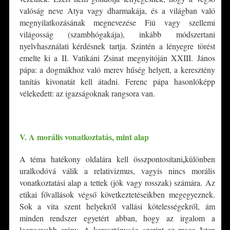
valóság neve Atya vagy dharmakája, és a világban való
megnyilatkozásának megnevezése Fiú vagy szellemi
világosság (szambhógakája), inkább módszertani
nyelvhasználati kérdésnek tartja. Szintén a lényegre törést
emelte ki a II. Vatikáni Zsinat megnyitóján XXIII. János
pápa: a dogmákhoz való merev hűség helyett, a keresztény
tanítás kivonatát kell átadni. Ferenc pápa hasonlóképp
vélekedett: az igazságoknak rangsora van.
*
V. A morális vonatkoztatás, mint alap
,
A téma hatékony oldalára kell összpontosítani
különben
uralkodóvá válik a relativizmus, vagyis nincs morális
vonatkoztatási alap a tettek (jók vagy rosszak) számára. Az
etikai fővallások végső következtetéseikben megegyeznek.
Sok a vita szent helyekről vallási kötelességekről, ám
minden rendszer egyetért abban, hogy az irgalom a
legnagyobb erény. A kereszténység szerint ez maga Isten