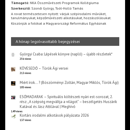
Támogató:
NKA Összművészeti Programok Kollégiuma
Szerkesztő:
Szondi György, Toót-Holló Tamás
A rovat természetesen nyitott: várjuk szépirodalmi művüket,
tanulmányukat, képzőművészeti alkotásukat, hozzászólásukat.
Köszönjük a fotókat a Magyarországi Református Egyháznak
A hónap legolvasottabb bejegyzései
Györgyi Csaba: Lépések könyve (napló) – újabb részletek*
256 views
KÖVESEDŐ – Török Ági versei
213 views
Miért írok… ? (Böszörményi Zoltán, Magyar Miklós, Török Ági)
183 views
ESŐMADARAK – Spirituális költészeti nyári est-sorozat, 2.
rész: „A szépség megváltja a világot” – beszélgetés Huszárik
Katával és Jász Attilával | Meghívó
149 views
Kortárs irodalmi alkotások pályázata 2026
137 views