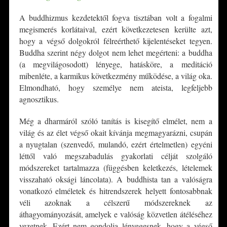
A buddhizmus kezdetektől fogva tisztában volt a fogalmi
megismerés korlátaival, ezért következetesen kerülte azt,
hogy a végső dolgokról félreérthető kijelentéseket tegyen.
Buddha szerint négy dolgot nem lehet megérteni: a buddha
(a megvilágosodott) lényege, hatásköre, a meditáció
mibenléte, a karmikus következmény működése, a világ oka.
Elmondható, hogy személye nem ateista, legfeljebb
agnosztikus.
Még a dharmáról szóló tanítás is kisegítő elmélet, nem a
világ és az élet végső okait kívánja megmagyarázni, csupán
a nyugtalan (szenvedő, mulandó, ezért értelmetlen) egyéni
léttől való megszabadulás gyakorlati célját szolgáló
módszereket tartalmazza (függésben keletkezés, lételemek
visszaható oksági láncolata). A buddhista tan a valóságra
vonatkozó elméletek és hitrendszerek helyett fontosabbnak
véli azoknak a célszerű módszereknek az
áthagyományozását, amelyek e valóság közvetlen átéléséhez
vezetnek. Ezért nem gondolja lényegesnek, hogy a végső