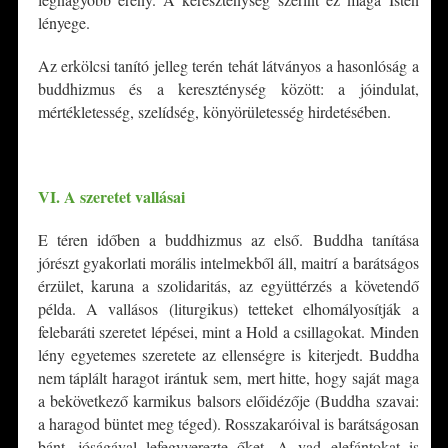
lényege.
Az erkölcsi tanító jelleg terén tehát látványos a hasonlóság a
buddhizmus és a kereszténység között: a jóindulat,
mértékletesség, szelídség, könyörületesség hirdetésében.
*
VI. A szeretet vallásai
E téren időben a buddhizmus az első. Buddha tanítása
jórészt gyakorlati morális intelmekből áll, maitrí a barátságos
érzület, karuna a szolidaritás, az együttérzés a követendő
példa. A vallásos (liturgikus) tetteket elhomályosítják a
felebaráti szeretet lépései, mint a Hold a csillagokat. Minden
lény egyetemes szeretete az ellenségre is kiterjedt. Buddha
nem táplált haragot irántuk sem, mert hitte, hogy saját maga
a bekövetkező karmikus balsors előidézője (Buddha szavai:
a haragod büntet meg téged). Rosszakaróival is barátságosan
bánt, jóságával lefegyverezte őket. A vad elefántokat is