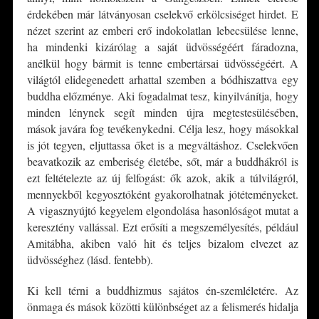
érdekében már látványosan cselekvő erkölcsiséget hirdet. E
nézet szerint az emberi erő indokolatlan lebecsülése lenne,
ha mindenki kizárólag a saját üdvösségéért fáradozna,
anélkül hogy bármit is tenne embertársai üdvösségéért. A
világtól elidegenedett arhattal szemben a bódhiszattva egy
buddha előzménye. Aki fogadalmat tesz, kinyilvánítja, hogy
minden lénynek segít minden újra megtestesülésében,
mások javára fog tevékenykedni. Célja lesz, hogy másokkal
is jót tegyen, eljuttassa őket is a megváltáshoz. Cselekvően
beavatkozik az emberiség életébe, sőt, már a buddhákról is
ezt feltételezte az új felfogást: ők azok, akik a túlvilágról,
mennyekből kegyosztóként gyakorolhatnak jótéteményeket.
A vigasznyújtó kegyelem elgondolása hasonlóságot mutat a
keresztény vallással. Ezt erősíti a megszemélyesítés, például
Amitábha, akiben való hit és teljes bizalom elvezet az
üdvösséghez (lásd. fentebb).
Ki kell térni a buddhizmus sajátos én-szemléletére. Az
önmaga és mások közötti különbséget az a felismerés hidalja