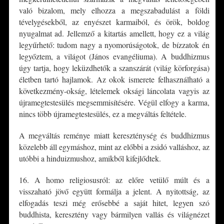
való bizalom, mely elhozza a megszabadulást a földi
tévelygésekből, az enyészet karmaiból, és örök, boldog
nyugalmat ad. Jellemző a kitartás amellett, hogy ez a világ
legyűrhető: tudom nagy a nyomorúságotok, de bízzatok én
legyőztem, a világot (János evangéliuma). A buddhizmus
úgy tartja, hogy leküzdhetők a szanszárát (világ körforgása)
életben tartó hajlamok. Az okok ismerete felhasználható a
következmény-okság, lételemek oksági láncolata vagyis az
újramegtestesülés megsemmisítésére. Végül elfogy a karma,
nincs több újramegtestesülés, ez a megváltás feltétele.
A megváltás reménye miatt kereszténység és buddhizmus
közelebb áll egymáshoz, mint az előbbi a zsidó valláshoz, az
utóbbi a hinduizmushoz, amikből kifejlődtek.
16. A homo religiosusról: az előre vetülő múlt és a
visszaható jövő együtt formálja a jelent. A nyitottság, az
elfogadás teszi még erősebbé a saját hitet, legyen szó
buddhista, keresztény vagy bármilyen vallás és világnézet