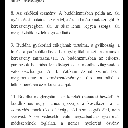
áll az üdvösségnek.
8. Az erkölcsi eszmény. A buddhizmusban példa az, aki
nyájas és állhatatos tisztelettel, alázattal másoknak szolgál. A
kereszténységben, aki úr akar lenni, legyen szolga, aki
megaláztatik, az felmagasztaltatik.
9. Buddha gyakorlati etikájának tartalma, a gyilkosság, a
lopás, a paráználkodás, a hazugság tilalma szinte azonos a
keresztény tanítással.*10. A buddhizmusban az erkölcsi
parancsok betartása lehetőséget ad a morális világrenddel
való összhangra. A II. Vatikáni Zsinat szerint Isten
megteremtette a természettörvénnyel (lex naturalis) a
lelkiismeretben az erkölcs alapját.
11. Buddha megforgatta a tan kerekét (benáresi beszéd). A
buddhizmus négy nemes igazsága a következő: a lét
szenvedés ennek oka a létvágy, aki nem vágyik élni, nem
szenved. A szenvedésektől való megszabadulás gyakorlati
módszereinek foglalata a nemes nyolcrétű ösvény.