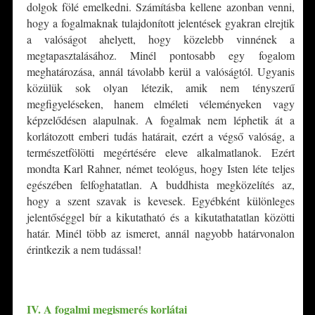
dolgok fölé emelkedni. Számításba kellene azonban venni,
hogy a fogalmaknak tulajdonított jelentések gyakran elrejtik
a valóságot ahelyett, hogy közelebb vinnének a
megtapasztalásához. Minél pontosabb egy fogalom
meghatározása, annál távolabb kerül a valóságtól. Ugyanis
közülük sok olyan létezik, amik nem tényszerű
megfigyeléseken, hanem elméleti véleményeken vagy
képzelődésen alapulnak. A fogalmak nem léphetik át a
korlátozott emberi tudás határait, ezért a végső valóság, a
természetfölötti megértésére eleve alkalmatlanok. Ezért
mondta Karl Rahner, német teológus, hogy Isten léte teljes
egészében felfoghatatlan. A buddhista megközelítés az,
hogy a szent szavak is kevesek. Egyébként különleges
jelentőséggel bír a kikutatható és a kikutathatatlan közötti
határ. Minél több az ismeret, annál nagyobb határvonalon
érintkezik a nem tudással!
*
IV. A fogalmi megismerés korlátai