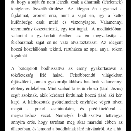
át, hogy a saját én nem létezik, csak a dharmák (lételemek)
ideiglenes összetömörülése. Az idegen én ugyanazt a
fájdalmat, örömet érzi, mint a saját én, így a kettő
különbsége csak múló és viszonylagos. Valamennyi
teremtmény összetartozik, egy test tagjai. A meditációban,
valamint a gyakorlati életben az én megvalósítja a
felebarátnak saját én-né való átváltoztatását. Az idegent
hozzá közelállónak tekinti, ráruházza az apa, anya, rokon
fogalmát.
A bölcsjelölt bódhiszattva az erény gyakorlásával a
tökéletesség felé halad. Felsőbbrendű világokban
újjászületik, onnan gyakorolja áldásos hatalmát valamennyi
élőlény érdekében. Mint szabadító és üdvhozó (lásd. Jézus)
segít azoknak, akik kéréssel fordulnak hozzá (lásd aki kér,
kap). A kárhozottak gyötrelmeinek enyhítése végett ráveti
magát a pokol zsarátnokára, és prédikációival a
megváltáshoz vezet. Némelyik bódhiszattva tettvágya
annyira erős, hogy tartósan meg akar maradni ebben az
állapotban, és lemond a buddhának járó nirvánáról. Az a hit,