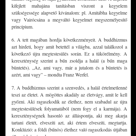
kifejlett mahajána tanításban viszont a kegyelem
szükségessége alapvető kívánalom: pl. Amitábha kegyelme
vagy Vairócsána a megváltó kegyelmet megszemélyesítő
princípium.
6. A tett magában hordja következményeit. A buddhizmus
azt hirdeti, hogy amit betettél a világba, azzal találkozol a
következő újra megtestesülés során. Ez a tükörélmény. A
kereszténység szerint a bűn zsoldja a halál (a bűn maga
büntetés). „Az, ami vagy, már a jutalom és a büntetés is
azért, ami vagy” – mondta Franz Werfel.
7. A buddhizmus szerint a szenvedés, a halál értelmetlenné
teszi az életet. A mögöttes akadály az életvágy, amit le kell
győzni. Aki ragaszkodik az élethez, nem szabadul az újra
megtestesülések folyamatából (nem fogy el a karmája). A
kereszténységnek hasonló az álláspontja, aki meg akarja
tartani életét, elveszíti azt, aki értem elveszíti, megtartja.
Konklúzió: a földi (bűnös) élethez való ragaszkodás útjában