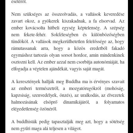
esetéről.
Nem szükséges az összeolvadás, a vallások keveredése
zavart okoz, a gyökerek kiszakadnak, a fa elsorvad. Az
ember kovácsolta hitbeli egység képtelenség. A szépség
nem fekete-fehér. Sokféleségben és különbözőségben
tündököl. A vallások megkerülhetetlen felelőssége az, hogy
rámutassanak arra, hogy a közös eredetből fakadó
egymáshoz tartozás olyan sorsot hordoz, amin mindenkinek
osztozni kell. Az ember azzal nem csorbítja autonómiáját, ha
elfogadja a végtelen ajándékát, vagyis saját magát.
A keresztények hallják meg Buddha ma is érvényes szavait
az emberi természetről, a mozgatórugókról (mohóság,
kapzsiság, szenvedélyek, önzés), az uralkodás, az élvezetek
halmozásának elsöprő dinamikájáról, a folyamatos
elégedetlenség özönéről.
A buddhisták pedig tapasztalják meg azt, hogy a sötétség
nem gyűri maga alá teljesen a világot.