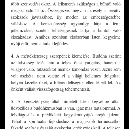
több szenvedést okoz. A felismerés szükséges a bűntől való
megszabaduláshoz. Összegezve: megvan az esély a negatív
szokások javításához, ily módon az emberségesebbé
váláshoz. A kereszténység ugyanúgy látja a fenti
jellemzőket, szintén lehetségesnek tartja a bűntől való
elszakadást. Amihez azonban elsősorban Isten kegyelme
nyújt erőt, nem a tudati fejlődés.
4. A mértékletesség szerepének kiemelése. Buddha szerint
az üdvösség felé nem a teljes önsanyargatás, hanem a
világról való, túlzásoktól mentes lemondás vezet. Jézus sem
volt aszkéta, nem vetette el a világi kellemes dolgokat,
helyén kezelte őket, a fölérendeltségük ellen lépett fel. Az
önként vállalt visszafogottság tehermentesít.
5. A kereszténység által hirdetett Isten kegyelme általi
üdvözülés a buddhizmusban is van, igaz más tartalommal. A
felvilágosítás a prédikáció kegyelemnyújtó erejét jelenti.
Tehát a spirituális fejlődéshez a magasabb természetből
fakadó segítség és saját gyakorlat, erőfeszítés kell. A teljesen