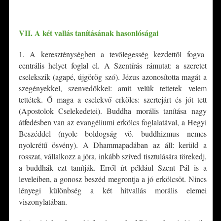
*
VII. A két vallás tanításának hasonlóságai
1. A kereszténységben a tevőlegesség kezdettől fogva
centrális helyet foglal el. A Szentírás rámutat: a szeretet
cselekszik (agapé, újgörög szó). Jézus azonosította magát a
szegényekkel, szenvedőkkel: amit velük tettetek velem
tettétek. Ő maga a cselekvő erkölcs: szertejárt és jót tett
(Apostolok Cselekedetei). Buddha morális tanítása nagy
átfedésben van az evangéliumi erkölcs foglalatával, a Hegyi
Beszéddel (nyolc boldogság vö. buddhizmus nemes
nyolcrétű ösvény). A Dhammapadában az áll: kerüld a
rosszat, vállalkozz a jóra, inkább szíved tisztulására törekedj,
a buddhák ezt tanítják. Erről írt például Szent Pál is a
leveleiben, a gonosz beszéd megrontja a jó erkölcsöt. Nincs
lényegi különbség a két hitvallás morális elemei
viszonylatában.