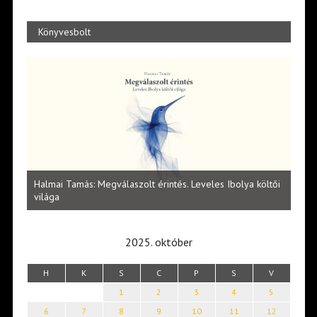
Könyvesbolt
l
Halmai Tamás: Megválaszolt érintés. Leveles Ibolya költői
Laka
világa
2025. október
H
K
S
C
P
S
V
1
2
3
4
5
6
7
8
9
10
11
12