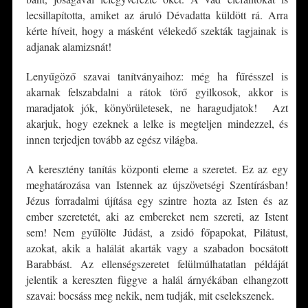
lecsillapította, amiket az áruló Dévadatta küldött rá. Arra
kérte híveit, hogy a másként vélekedő szekták tagjainak is
adjanak alamizsnát!
Lenyűgöző szavai tanítványaihoz: még ha fűrésszel is
akarnak felszabdalni a rátok törő gyilkosok, akkor is
maradjatok jók, könyörületesek, ne haragudjatok! Azt
akarjuk, hogy ezeknek a lelke is megteljen mindezzel, és
innen terjedjen tovább az egész világba.
A keresztény tanítás központi eleme a szeretet. Ez az egy
meghatározása van Istennek az újszövetségi Szentírásban!
Jézus forradalmi újítása egy szintre hozta az Isten és az
ember szeretetét, aki az embereket nem szereti, az Istent
sem! Nem gyűlölte Júdást, a zsidó főpapokat, Pilátust,
azokat, akik a halálát akarták vagy a szabadon bocsátott
Barabbást. Az ellenségszeretet felülmúlhatatlan példáját
jelentik a kereszten függve a halál árnyékában elhangzott
szavai: bocsáss meg nekik, nem tudják, mit cselekszenek.