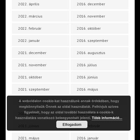
2022. április
2016. december
2022. március
2016. november
2022. február
2016. október
2022. január
2016. szeptember
2021. december
2016. augusztus
2021. november
2016. július
2021. október
2016. június
2021. szeptember
2016. május
A weboldalon cookie-kat használunk annak érdekében, hogy
2021. augusztus
2016. április
megkönnyítsük Önnek az oldal használatát. Felhívjuk szíves
figyelmét, hogy az oldal további használata a cookie-k
2021. július
2016. március
használatára vonatkozó beleegyezését jelenti.
Több információ...
Elfogadom
2021. június
2016. február
2021. május
2016. január