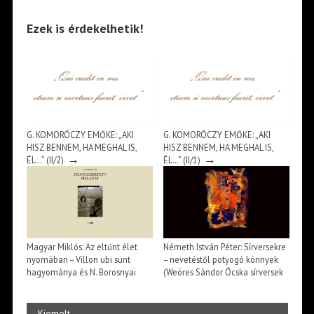
Ezek is érdekelhetik!
G. KOMORÓCZY EMŐKE: „AKI
G. KOMORÓCZY EMŐKE: „AKI
HISZ BENNEM, HA MEGHAL IS,
HISZ BENNEM, HA MEGHAL IS,
→
→
ÉL…” (II/2)
ÉL…” (II/1)
Magyar Miklós: Az eltűnt élet
Németh István Péter: Sírversekre
nyomában – Villon ubi sunt
– nevetéstől potyogó könnyek
hagyománya és N. Borosnyai
(Weöres Sándor Ócska sírversek
Katalin Hol vannak a fák? című
című versfüzérének
→
→
verse
megközelítése)
Kiemelt