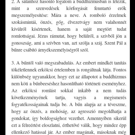
2. A sátánhoz hasonló fogalom a buddhizmusban is létezik,
mint a szenvedések körforgását fenntartó erők
megszemélyesítése: Mára a neve. A romboló érzelmek
szokásmintái, önzés, gőg, élvezetvágy nem valahonnét
kívülről kísértenek, hanem a saját megtört tudat
romlottságai. Jézus rámutat, hogy belülről, a szívből jön a
gonoszság, ami a szívben van, azt szólja a száj. Szent Pál a
bűnre csábító árnyékszemélyiségről szól.
3. A bűntől való megszabadulás. Az embert mindkét tanítás
tökéletlennek erkölcsi értelemben is rongáltnak látja. Fontos
különbség ugyanakkor, hogy ezt az állapotot a buddhizmus
nem köti a bűnbeeséshez hasonlítható történeti eseményhez.
Az erkölcsi romlást sokkal inkább a nem tudás
következményének tartja, vagyis a megismerés
fogyatékosságainak tudja be. A bűn alapja az a téveszme,
hogy az önzés, a mohóság, az agresszió megoldhatja a
gondokat, így boldogsághoz vezethet. Amennyiben sikerül
ezt a félreértést eloszlatni, érthetővé válik, hogy mindez épp
ellenkező hatással jár. Az ember magának, másoknak még