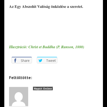
Az
Egy Abszolút Valóság önközlése a szeretet.
*
*
*
Illusztráció: Christ et Buddha (P. Ranson, 1880)
Share
Tweet
Feltöltötte:
Napút Online