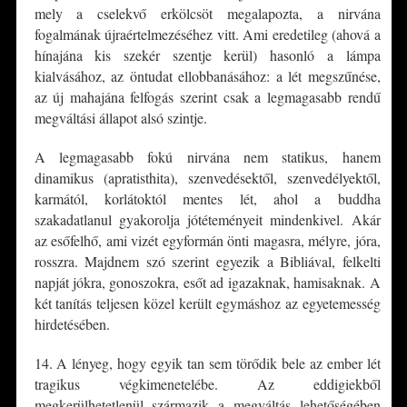
mely a cselekvő erkölcsöt megalapozta, a nirvána
fogalmának újraértelmezéséhez vitt. Ami eredetileg (ahová a
hínajána kis szekér szentje kerül) hasonló a lámpa
kialvásához, az öntudat ellobbanásához: a lét megszűnése,
az új mahajána felfogás szerint csak a legmagasabb rendű
megváltási állapot alsó szintje.
A legmagasabb fokú nirvána nem statikus, hanem
dinamikus (apratisthita), szenvedésektől, szenvedélyektől,
karmától, korlátoktól mentes lét, ahol a buddha
szakadatlanul gyakorolja jótéteményeit mindenkivel. Akár
az esőfelhő, ami vizét egyformán önti magasra, mélyre, jóra,
rosszra. Majdnem szó szerint egyezik a Bibliával, felkelti
napját jókra, gonoszokra, esőt ad igazaknak, hamisaknak. A
két tanítás teljesen közel került egymáshoz az egyetemesség
hirdetésében.
14. A lényeg, hogy egyik tan sem törődik bele az ember lét
tragikus végkimenetelébe. Az eddigiekből
megkerülhetetlenül származik a megváltás lehetőségében