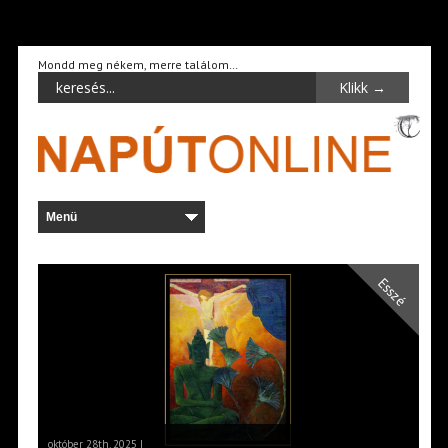
Mondd meg nékem, merre találom…
Esszé
október 28th, 2025 |