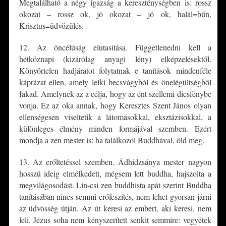
Megtalálható a négy igazság a kereszténységben is: rossz
okozat – rossz ok, jó okozat – jó ok, halál=bűn,
Krisztus=üdvözülés.
12. Az öncélúság elutasítása. Függetlenedni kell a
hétköznapi (kizárólag anyagi lény) elképzelésektől.
Könyörtelen hadjáratot folytatnak e tanítások mindenféle
káprázat ellen, amely lelki becsvágyból és önelégültségből
fakad. Amelynek az a célja, hogy az ént szellemi dicsfénybe
vonja. Ez az oka annak, hogy Keresztes Szent János olyan
ellenségesen viseltetik a látomásokkal, eksztázisokkal, a
különleges élmény minden formájával szemben. Ezért
mondja a zen mester is: ha találkozol Buddhával, öld meg.
13. Az erőltetéssel szemben. Ádhidzsánya mester nagyon
hosszú ideig elmélkedett, mégsem lett buddha, hajszolta a
megvilágosodást. Lin-csi zen buddhista apát szerint Buddha
tanításában nincs semmi erőfeszítés, nem lehet gyorsan járni
az üdvösség útján. Az út keresi az embert, aki keresi, nem
leli. Jézus soha nem kényszerített senkit semmire: vegyétek