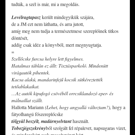
tudták, a szél is már, mi a megoldás.
Levélragtapasz
került mindegyikük szájára,
de a JM ezt nem láthatta, és arra jutott,
amíg meg nem tudja a természetmese szereplőinek titkos
döntését,
addig csak idéz a könyvből, mert megnyugtatja.
=
Szellőcske furcsa helyre lett figyelmes.
Hatalmas táblán ez állt: Tisztásparkoló. Mindenütt
virágautók pihentek.
Kacsa alakú, mandarinfejű kocsik sütkéreztették
tetőablakaikat.
…Az autók kipufogó csövéből orrcsiklandozó eper- és
málnaillat szállt.
Hallotta Mariann
(Lehet, hogy angyallá változtam?),
hogy a
fátyolhangú főszereplőcske
tölgyül beszélt, madárnyelvtant
használt.
Tobozjégszekrény
ből szolgált fel répalevet, napsugaras vizet,
és mindezekért csak mosolypénzt kért.