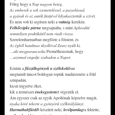
Főleg hogy a
Nap nagyon beteg.
Az emberek a sok szemeteléssel, a pazarlással,
a gyárak és az autók füstjével kilyukasztották a szívét.
És nem volt ki segítsen neki a
vattaég
-kerekén.
Felhőcsipke párna
megsajnálta, s mint
Aphrodité
semmilyen praktikától nem riadt vissza.
Szerelemharmatban megfőzte a főistent, és
Az égből hatalmas tűzollóval Zeusz nyúlt ki,
…aki megparancsolta
Prométheusznak, hogy
…azonnal engedje szabadon a Napot.
Ezután a
fűszállegények a széliskolá
ban
megtanult táncot boldogan ropták madárzenére a föld
színpadán,
kicsit irigyelve őket,
kik a természet
énekegyetem
ét végezték el.
Ám egyszer csak az egyik Apollónak képzelve magát,
nyaka köré tekerte a gyönyörű szélkirálylányt.
Harmathabfürdő
t készített neki,
levélpamlag
ra fektette,