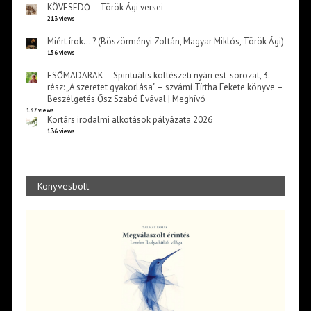
KÖVESEDŐ – Török Ági versei
213 views
Miért írok… ? (Böszörményi Zoltán, Magyar Miklós, Török Ági)
156 views
ESŐMADARAK – Spirituális költészeti nyári est-sorozat, 3.
rész: „A szeretet gyakorlása” – szvámí Tírtha Fekete könyve –
Beszélgetés Ősz Szabó Évával | Meghívó
137 views
Kortárs irodalmi alkotások pályázata 2026
136 views
Könyvesbolt