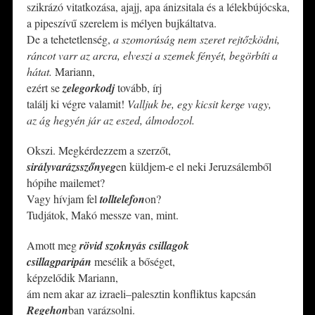
szikrázó vitatkozása, ajajj, apa ánizsitala és a lélekbújócska,
a pipeszívű szerelem is mélyen bujkáltatva.
De a tehetetlenség,
a szomorúság nem szeret rejtőzködni,
ráncot varr az arcra, elveszi a szemek fényét, begörbíti a
hátat.
Mariann,
ezért se
zelegorkodj
tovább, írj
találj ki végre valamit!
Valljuk be, egy kicsit kerge vagy,
az ág hegyén jár az eszed, álmodozol.
Okszi. Megkérdezzem a szerzőt,
sirályvarázsszőnyeg
en küldjem-e el neki Jeruzsálemből
hópihe mailemet?
Vagy hívjam fel
tolltelefon
on?
Tudjátok, Makó messze van, mint.
Amott meg
rövid szoknyás csillagok
csillagparipán
mesélik a bőséget,
képzelődik Mariann,
ám nem akar az izraeli–palesztin konfliktus kapcsán
Regehon
ban varázsolni.