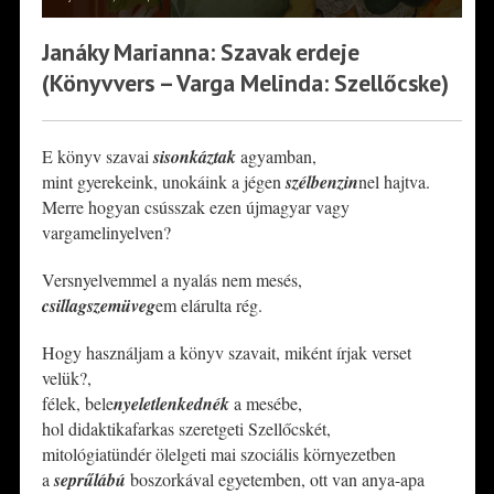
Janáky Marianna: Szavak erdeje
(Könyvvers – Varga Melinda: Szellőcske)
E könyv szavai
sisonkáztak
agyamban,
mint gyerekeink, unokáink a jégen
szélbenzin
nel hajtva.
Merre hogyan csússzak ezen újmagyar vagy
vargamelinyelven?
Versnyelvemmel a nyalás nem mesés,
csillagszemüveg
em elárulta rég.
Hogy használjam a könyv szavait, miként írjak verset
velük?,
félek, bele
nyeletlenkednék
a mesébe,
hol didaktikafarkas szeretgeti Szellőcskét,
mitológiatündér ölelgeti mai szociális környezetben
a
seprűlábú
boszorkával egyetemben, ott van anya-apa