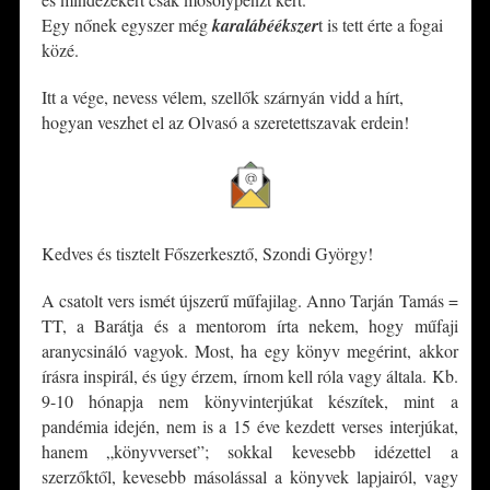
Egy nőnek egyszer még
karalábéékszer
t is tett érte a fogai
közé.
Itt a vége, nevess vélem, szellők szárnyán vidd a hírt,
hogyan veszhet el az Olvasó a szeretettszavak erdein!
Kedves és tisztelt Főszerkesztő, Szondi György!
A csatolt vers ismét újszerű műfajilag. Anno Tarján Tamás =
TT, a Barátja és a mentorom írta nekem, hogy műfaji
aranycsináló vagyok. Most, ha egy könyv megérint, akkor
írásra inspirál, és úgy érzem, írnom kell róla vagy általa. Kb.
9-10 hónapja nem könyvinterjúkat készítek, mint a
pandémia idején, nem is a 15 éve kezdett verses interjúkat,
hanem „könyvverset”; sokkal kevesebb idézettel a
szerzőktől, kevesebb másolással a könyvek lapjairól, vagy