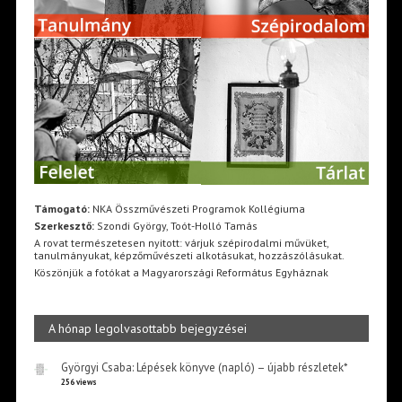
Támogató:
NKA Összművészeti Programok Kollégiuma
Szerkesztő:
Szondi György, Toót-Holló Tamás
A rovat természetesen nyitott: várjuk szépirodalmi művüket,
tanulmányukat, képzőművészeti alkotásukat, hozzászólásukat.
Köszönjük a fotókat a Magyarországi Református Egyháznak
A hónap legolvasottabb bejegyzései
Györgyi Csaba: Lépések könyve (napló) – újabb részletek*
256 views