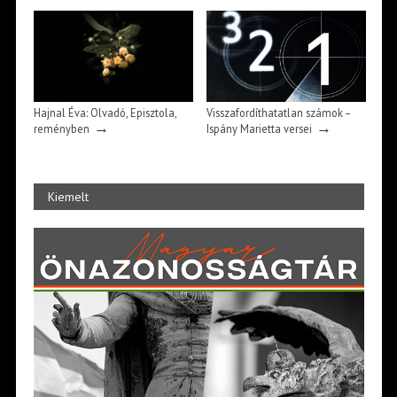
Hajnal Éva: Olvadó, Episztola,
Visszafordíthatatlan számok –
→
→
reményben
Ispány Marietta versei
Kiemelt