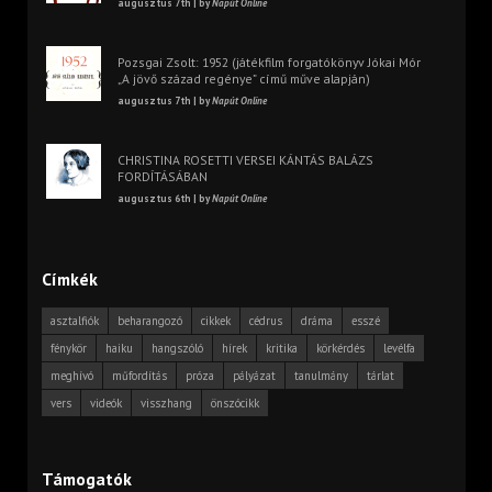
augusztus 7th | by
Napút Online
Pozsgai Zsolt: 1952 (játékfilm forgatókönyv Jókai Mór
„A jövő század regénye” című műve alapján)
augusztus 7th | by
Napút Online
CHRISTINA ROSETTI VERSEI KÁNTÁS BALÁZS
FORDÍTÁSÁBAN
augusztus 6th | by
Napút Online
Címkék
asztalfiók
beharangozó
cikkek
cédrus
dráma
esszé
fénykör
haiku
hangszóló
hírek
kritika
körkérdés
levélfa
meghívó
műfordítás
próza
pályázat
tanulmány
tárlat
vers
videók
visszhang
önszócikk
Támogatók