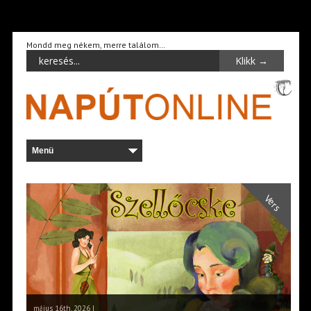
Mondd meg nékem, merre találom…
Vers
május 16th, 2026 |