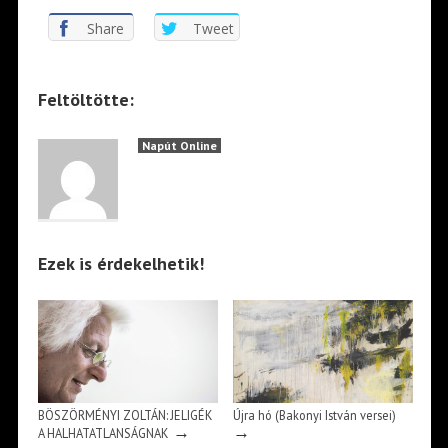
Share
Tweet
Feltöltötte:
Napút Online
Ezek is érdekelhetik!
BÖSZÖRMÉNYI ZOLTÁN: JELIGÉK
Újra hó (Bakonyi István versei)
→
→
A HALHATATLANSÁGNAK