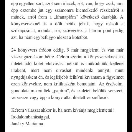
épp egyetlen sort, szót sem idézek, sőt, van, hogy csak, ami
épp eszembe jut egy számomra kiemelkedő részletéről a
műnek, arról írom a „líranaplóm” következő darabját. A
könyvverseknél is a dőlt betűk jelzik, hogy másolt a
szókapcsolat, mondat, sor, szövegrész, a három pont pedig
azt, ha nem egybefüggő idézet a kötetből.
24 könyvvers íródott eddig, 9 már megjelent, és van már
visszaigazolásom hétre. Célom szerint a könyvverseknek az
ihletet adó kötet elolvasása nélkül is működniük kellene
líraként, mert nem olvashat mindenki annyit, mint
nyugdíjasként én, és legfeljebb felhívni kívántam a figyelmet
ezen könyvekre, nem kritikusként bemutatni. Az érzéseim,
gondolataim kerültek „papírra”, és született belőlük versreci,
versesszé vagy épp a könyv által ihletett versreflexió.
Kérem válaszát akkor is, ha nem kívánja megjelentetni!
Irodalombarátsággal,
Janáky Marianna