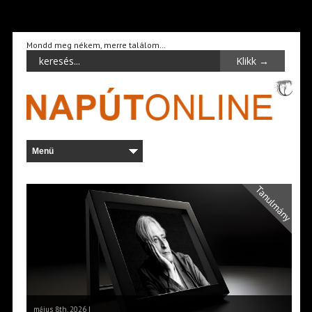
Mondd meg nékem, merre találom…
Tanulmány
május 8th, 2026 |