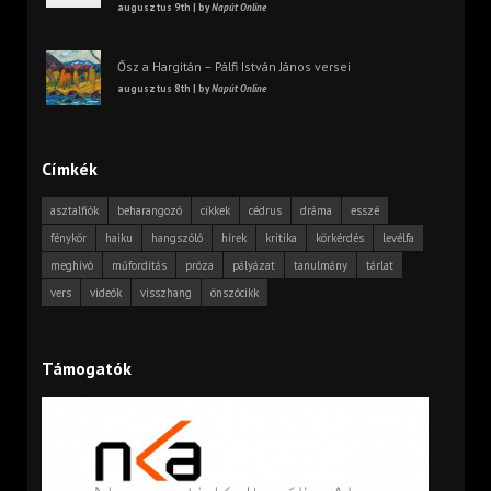
augusztus 9th | by
Napút Online
Ősz a Hargitán – Pálfi István János versei
augusztus 8th | by
Napút Online
Címkék
asztalfiók
beharangozó
cikkek
cédrus
dráma
esszé
fénykör
haiku
hangszóló
hírek
kritika
körkérdés
levélfa
meghívó
műfordítás
próza
pályázat
tanulmány
tárlat
vers
videók
visszhang
önszócikk
Támogatók