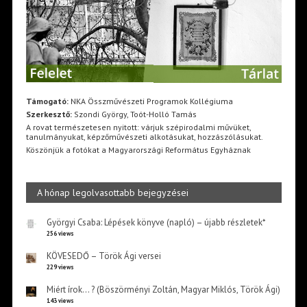
Támogató:
NKA Összművészeti Programok Kollégiuma
Szerkesztő:
Szondi György, Toót-Holló Tamás
A rovat természetesen nyitott: várjuk szépirodalmi művüket,
tanulmányukat, képzőművészeti alkotásukat, hozzászólásukat.
Köszönjük a fotókat a Magyarországi Református Egyháznak
A hónap legolvasottabb bejegyzései
Györgyi Csaba: Lépések könyve (napló) – újabb részletek*
256 views
KÖVESEDŐ – Török Ági versei
229 views
Miért írok… ? (Böszörményi Zoltán, Magyar Miklós, Török Ági)
143 views