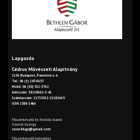
Lapgazda
Cédrus Művészeti Alapítvány
1136 Budapest, Pannónia u. 6.
Tel.: 06 (1) 247-6657
Mobil: 06 (30) 511-3762
Adószám: 18110661-2-41
Számlaszám: 11713012-21181665
ISSN 1588-1466
Főszerkesztő és felelős kiadó:
Szondi György
szon46gy@gmail.com
Főszerkesztő-helyettes