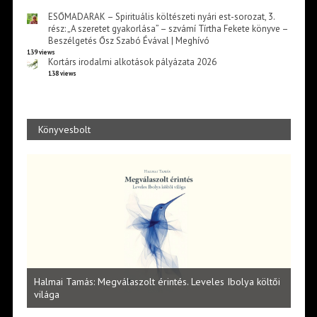
ESŐMADARAK – Spirituális költészeti nyári est-sorozat, 3.
rész: „A szeretet gyakorlása” – szvámí Tírtha Fekete könyve –
Beszélgetés Ősz Szabó Évával | Meghívó
139 views
Kortárs irodalmi alkotások pályázata 2026
138 views
Könyvesbolt
l
Halmai Tamás: Megválaszolt érintés. Leveles Ibolya költői
Laka
világa