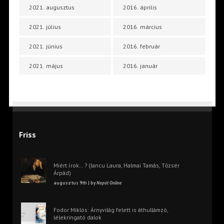
2021. augusztus
2016. április
2021. július
2016. március
2021. június
2016. február
2021. május
2016. január
Friss
Miért írok… ? (Iancu Laura, Halmai Tamás, Tőzsér
Árpád)
augusztus 9th | by
Napút Online
Fodor Miklós: Árnyvilág felett is áthullámzó,
lélekringató dalok