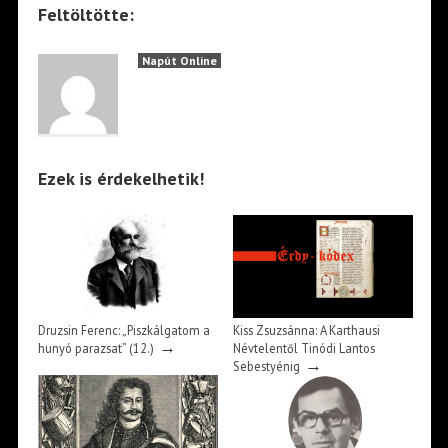
Feltöltötte:
Napút Online
Ezek is érdekelhetik!
Druzsin Ferenc: „Piszkálgatom a
Kiss Zsuzsánna: A Karthausi
→
hunyó parazsat” (12.)
Névtelentől Tinódi Lantos
→
Sebestyénig