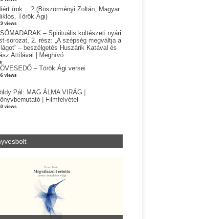
iért írok… ? (Böszörményi Zoltán, Magyar
iklós, Török Ági)
19 views
SŐMADARAK – Spirituális költészeti nyári
st-sorozat, 2. rész: „A szépség megváltja a
ilágot” – beszélgetés Huszárik Katával és
ász Attilával | Meghívó
s
ÖVESEDŐ – Török Ági versei
86 views
öldy Pál: MAG ÁLMA VIRÁG |
önyvbemutató | Filmfelvétel
40 views
yvesbolt