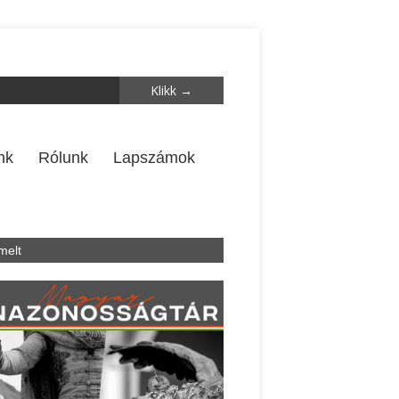
nk
Rólunk
Lapszámok
melt