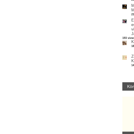
M
M
2
E
e
v
J
193 view
K
1
Z
K
1
Kön
Parvathy Baul: A NAGY LELKEK DALAI.