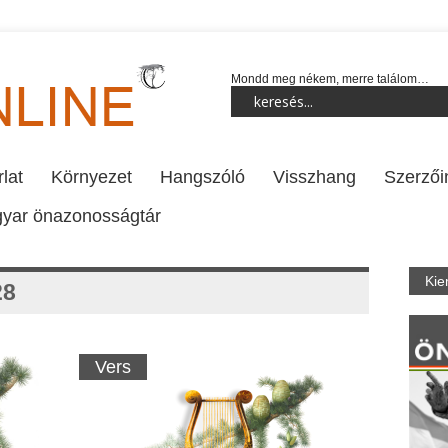
Mondd meg nékem, merre találom…
lat
Környezet
Hangszóló
Visszhang
Szerzői
yar önazonosságtár
Kie
28
Vers