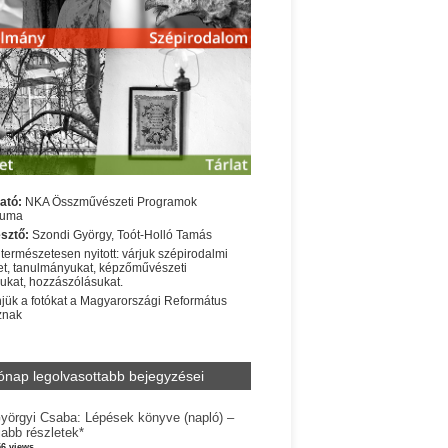
ató:
NKA Összművészeti Programok
iuma
sztő:
Szondi György, Toót-Holló Tamás
 természetesen nyitott: várjuk szépirodalmi
t, tanulmányukat, képzőművészeti
sukat, hozzászólásukat.
jük a fotókat a Magyarországi Református
znak
ónap legolvasottabb bejegyzései
yörgyi Csaba: Lépések könyve (napló) –
jabb részletek*
56 views