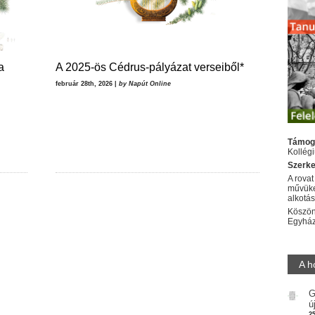
a
A 2025-ös Cédrus-pályázat verseiből*
február 28th, 2026 |
by Napút Online
Támog
Kollég
Szerke
A rovat
művüke
alkotá
Köszön
Egyhá
A h
G
ú
2