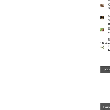
K
2
M
M
1
E
e
–
B
137 view
K
1
Kön
Parv