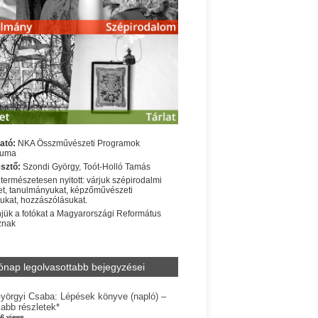
ató:
NKA Összművészeti Programok
iuma
sztő:
Szondi György, Toót-Holló Tamás
 természetesen nyitott: várjuk szépirodalmi
t, tanulmányukat, képzőművészeti
sukat, hozzászólásukat.
jük a fotókat a Magyarországi Református
znak
ónap legolvasottabb bejegyzései
yörgyi Csaba: Lépések könyve (napló) –
jabb részletek*
56 views