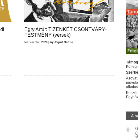
di
Egry Artúr: TIZENKÉT CSONTVÁRY-
FESTMÉNY (versek)
február 1st, 2026 |
by Napút Online
Támog
Kollég
Szerke
A rovat
művüke
alkotá
Köszön
Egyhá
A h
G
ú
2