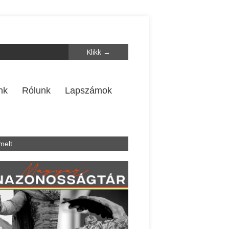
nk
Rólunk
Lapszámok
melt