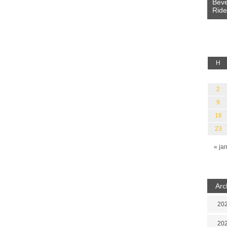
Bevez
Rideg
 fényből
Káplán Géza: Erotikai kalauz
H
2
9
16
23
« ja
Arc
202
202