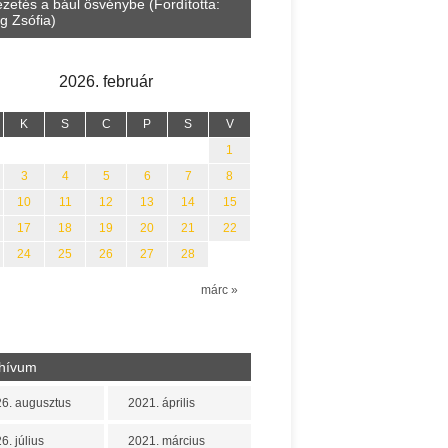
etés a bául ösvénybe (Fordította:
Halmai Tamás: Megválaszolt é
 Zsófia)
Leveles Ibolya költői világa
2026. február
K
S
C
P
S
V
1
3
4
5
6
7
8
10
11
12
13
14
15
17
18
19
20
21
22
24
25
26
27
28
n
márc »
hívum
6. augusztus
2021. április
6. július
2021. március