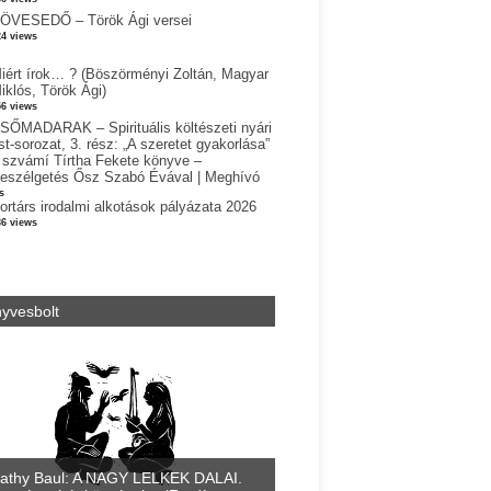
ÖVESEDŐ – Török Ági versei
24 views
iért írok… ? (Böszörményi Zoltán, Magyar
iklós, Török Ági)
56 views
SŐMADARAK – Spirituális költészeti nyári
st-sorozat, 3. rész: „A szeretet gyakorlása”
 szvámí Tírtha Fekete könyve –
eszélgetés Ősz Szabó Évával | Meghívó
s
ortárs irodalmi alkotások pályázata 2026
36 views
yvesbolt
athy Baul: A NAGY LELKEK DALAI.