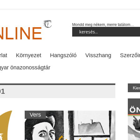
Mondd meg nékem, merre találom…
lat
Környezet
Hangszóló
Visszhang
Szerzői
yar önazonosságtár
Kie
01
Vers