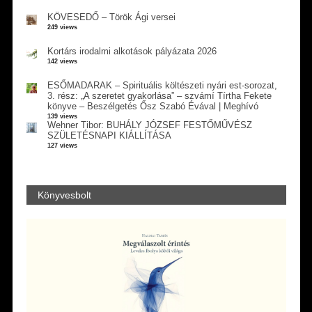
KÖVESEDŐ – Török Ági versei
249 views
Kortárs irodalmi alkotások pályázata 2026
142 views
ESŐMADARAK – Spirituális költészeti nyári est-sorozat,
3. rész: „A szeretet gyakorlása” – szvámí Tírtha Fekete
könyve – Beszélgetés Ősz Szabó Évával | Meghívó
139 views
Wehner Tibor: BUHÁLY JÓZSEF FESTŐMŰVÉSZ
SZÜLETÉSNAPI KIÁLLÍTÁSA
127 views
Könyvesbolt