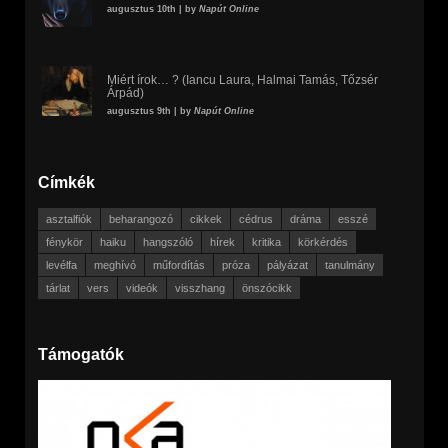
augusztus 10th | by
Napút Online
Miért írok… ? (Iancu Laura, Halmai Tamás, Tőzsér
Árpád)
augusztus 9th | by
Napút Online
Címkék
asztalfiók
beharangozó
cikkek
cédrus
dráma
esszé
fénykör
haiku
hangszóló
hírek
kritika
körkérdés
levélfa
meghívó
műfordítás
próza
pályázat
tanulmány
tárlat
vers
videók
visszhang
önszócikk
Támogatók