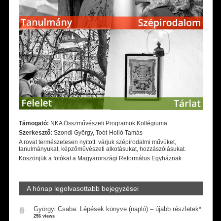
Támogató:
NKA Összművészeti Programok Kollégiuma
Szerkesztő:
Szondi György, Toót-Holló Tamás
A rovat természetesen nyitott: várjuk szépirodalmi művüket,
tanulmányukat, képzőművészeti alkotásukat, hozzászólásukat.
Köszönjük a fotókat a Magyarországi Református Egyháznak
A hónap legolvasottabb bejegyzései
Györgyi Csaba: Lépések könyve (napló) – újabb részletek*
256 views