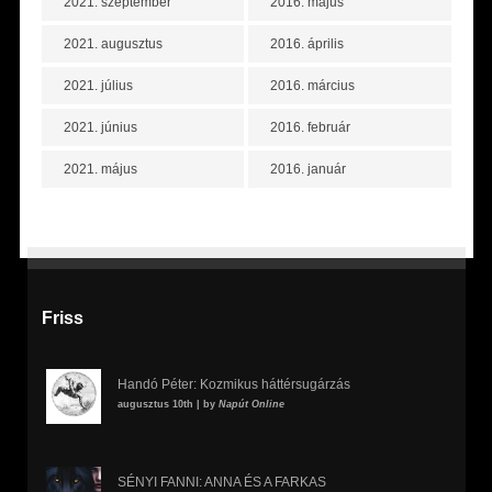
2021. szeptember
2016. május
2021. augusztus
2016. április
2021. július
2016. március
2021. június
2016. február
2021. május
2016. január
Friss
Handó Péter: Kozmikus háttérsugárzás
augusztus 10th | by
Napút Online
SÉNYI FANNI: ANNA ÉS A FARKAS