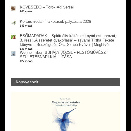
KÖVESEDŐ – Török Ági versei
249 views
Kortárs irodalmi alkotások pályázata 2026
142 views
ESŐMADARAK – Spirituális költészeti nyári est-sorozat,
3. rész: „A szeretet gyakorlása” – szvámí Tírtha Fekete
könyve – Beszélgetés Ősz Szabó Évával | Meghívó
139 views
Wehner Tibor: BUHÁLY JÓZSEF FESTŐMŰVÉSZ
SZÜLETÉSNAPI KIÁLLÍTÁSA
127 views
Könyvesbolt