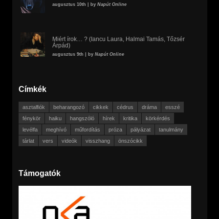
augusztus 10th | by
Napút Online
Miért írok… ? (Iancu Laura, Halmai Tamás, Tőzsér
Árpád)
augusztus 9th | by
Napút Online
Címkék
asztalfiók
beharangozó
cikkek
cédrus
dráma
esszé
fénykör
haiku
hangszóló
hírek
kritika
körkérdés
levélfa
meghívó
műfordítás
próza
pályázat
tanulmány
tárlat
vers
videók
visszhang
önszócikk
Támogatók