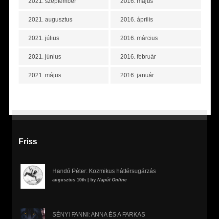
2021. szeptember
2016. május
2021. augusztus
2016. április
2021. július
2016. március
2021. június
2016. február
2021. május
2016. január
Friss
Handó Péter: Kozmikus háttérsugárzás
augusztus 10th | by
Napút Online
SÉNYI FANNI: ANNA ÉS A FARKAS