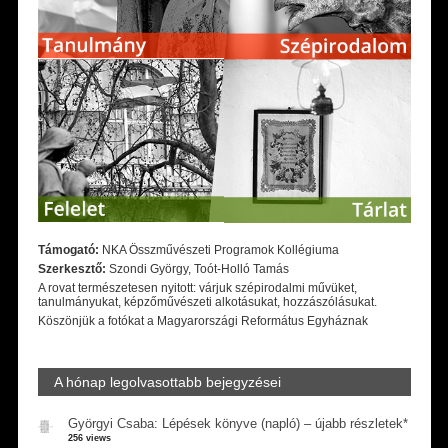
Támogató:
NKA Összművészeti Programok Kollégiuma
Szerkesztő:
Szondi György, Toót-Holló Tamás
A rovat természetesen nyitott: várjuk szépirodalmi művüket,
tanulmányukat, képzőművészeti alkotásukat, hozzászólásukat.
Köszönjük a fotókat a Magyarországi Református Egyháznak
A hónap legolvasottabb bejegyzései
Györgyi Csaba: Lépések könyve (napló) – újabb részletek*
256 views