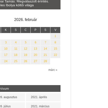
Lakatos Fleisz Katalin: Vasár
ai Tamás: Megválaszolt érintés.
Sárszegen
les Ibolya költői világa
2026. február
K
S
C
P
S
V
1
3
4
5
6
7
8
10
11
12
13
14
15
17
18
19
20
21
22
24
25
26
27
28
n
márc »
hívum
6. augusztus
2021. április
6. július
2021. március