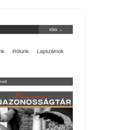
nk
Rólunk
Lapszámok
melt