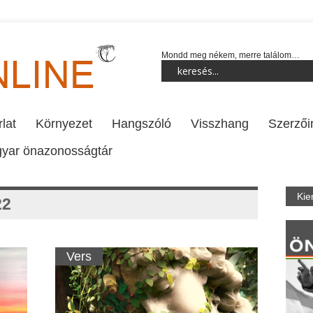
Mondd meg nékem, merre találom…
lat
Környezet
Hangszóló
Visszhang
Szerzői
yar önazonosságtár
Kie
22
Vers