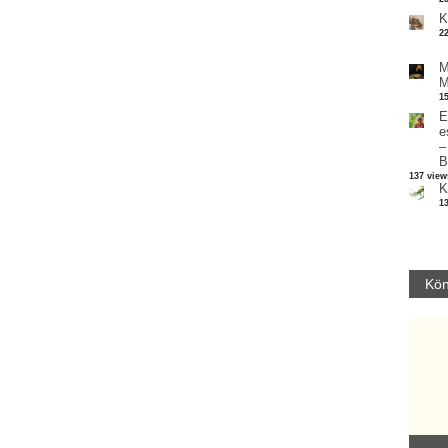
K
2
M
M
1
E
e
–
B
137 view
K
1
Kön
Parvathy Baul: A NAGY LELKEK DALAI.