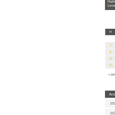
Bevezetés a bául ösvénybe (Fordította:
Halm
Rideg Zsófia)
Leve
lauz
H
2
9
16
23
« ja
Arc
202
202