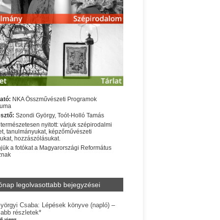
ató:
NKA Összművészeti Programok
iuma
sztő:
Szondi György, Toót-Holló Tamás
 természetesen nyitott: várjuk szépirodalmi
t, tanulmányukat, képzőművészeti
sukat, hozzászólásukat.
jük a fotókat a Magyarországi Református
znak
ónap legolvasottabb bejegyzései
yörgyi Csaba: Lépések könyve (napló) –
jabb részletek*
56 views