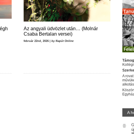
Végh
Az angyali üdvözlet után… (Molnár
Csaba Bertalan versei)
február 22nd, 2026 |
by Napút Online
Támog
Kollég
Szerke
A rovat
művüke
alkotá
Köszön
Egyhá
A h
G
ú
2