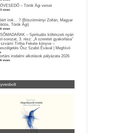
ÖVESEDŐ – Török Ági versei
23 views
iért írok… ? (Böszörményi Zoltán, Magyar
iklós, Török Ági)
56 views
SŐMADARAK – Spirituális költészeti nyári
st-sorozat, 3. rész: „A szeretet gyakorlása”
 szvámí Tírtha Fekete könyve –
eszélgetés Ősz Szabó Évával | Meghívó
s
ortárs irodalmi alkotások pályázata 2026
36 views
yvesbolt