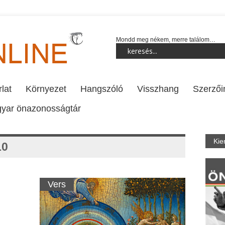
Mondd meg nékem, merre találom…
lat
Környezet
Hangszóló
Visszhang
Szerzői
yar önazonosságtár
Kie
10
Vers