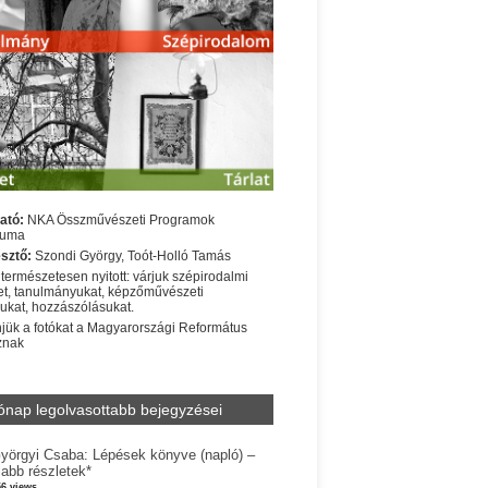
ató:
NKA Összművészeti Programok
iuma
sztő:
Szondi György, Toót-Holló Tamás
 természetesen nyitott: várjuk szépirodalmi
t, tanulmányukat, képzőművészeti
sukat, hozzászólásukat.
jük a fotókat a Magyarországi Református
znak
ónap legolvasottabb bejegyzései
yörgyi Csaba: Lépések könyve (napló) –
jabb részletek*
56 views