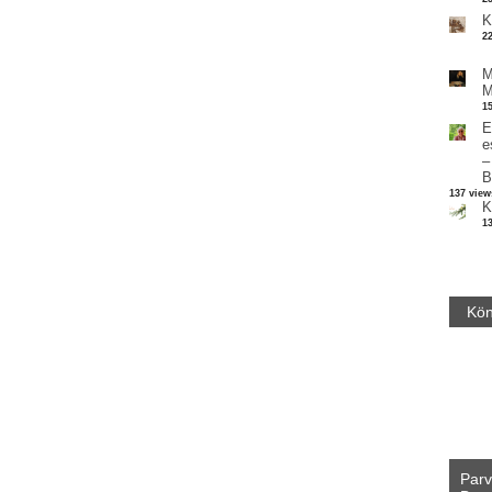
K
2
M
M
1
E
e
–
B
137 view
K
1
Kön
Parv