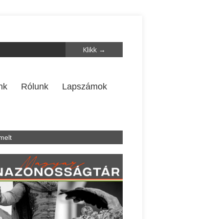
nk
Rólunk
Lapszámok
melt