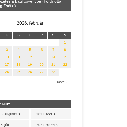
zetés a bául ösvénybe (Fordította:
Halmai Tamás: Megválaszolt é
g Zsófia)
Leveles Ibolya költői világa
2026. február
K
S
C
P
S
V
1
3
4
5
6
7
8
10
11
12
13
14
15
17
18
19
20
21
22
24
25
26
27
28
n
márc »
hívum
6. augusztus
2021. április
6. július
2021. március