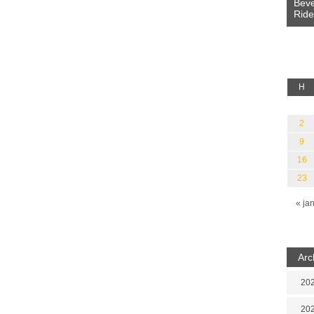
Beve
Ride
a fényből
Káplán Géza: Erotikai kalauz
H
2
9
16
23
« ja
Arc
202
202