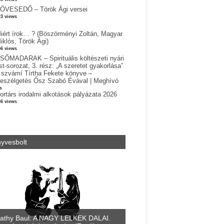
ÖVESEDŐ – Török Ági versei
23 views
iért írok… ? (Böszörményi Zoltán, Magyar
iklós, Török Ági)
56 views
SŐMADARAK – Spirituális költészeti nyári
st-sorozat, 3. rész: „A szeretet gyakorlása”
 szvámí Tírtha Fekete könyve –
eszélgetés Ősz Szabó Évával | Meghívó
s
ortárs irodalmi alkotások pályázata 2026
36 views
yvesbolt
athy Baul: A NAGY LELKEK DALAI.