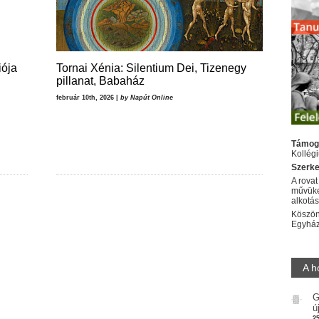
iója
Tornai Xénia: Silentium Dei, Tizenegy
pillanat, Babaház
február 10th, 2026 |
by Napút Online
Támog
Kollég
Szerke
A rovat
művüke
alkotá
Köszön
Egyhá
A h
G
ú
2