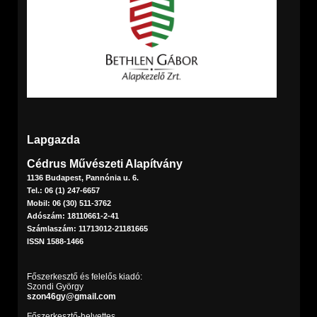
Lapgazda
Cédrus Művészeti Alapítvány
1136 Budapest, Pannónia u. 6.
Tel.: 06 (1) 247-6657
Mobil: 06 (30) 511-3762
Adószám: 18110661-2-41
Számlaszám: 11713012-21181665
ISSN 1588-1466
Főszerkesztő és felelős kiadó:
Szondi György
szon46gy@gmail.com
Főszerkesztő-helyettes