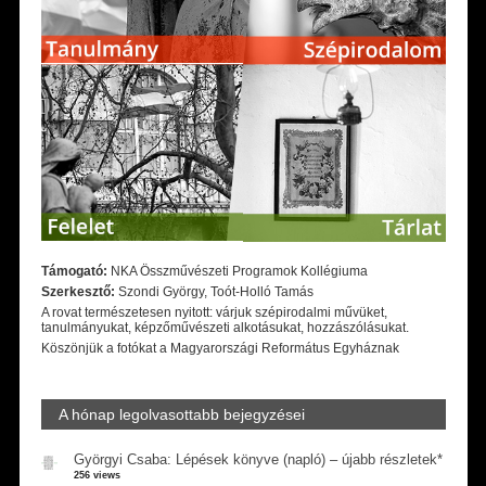
Támogató:
NKA Összművészeti Programok Kollégiuma
Szerkesztő:
Szondi György, Toót-Holló Tamás
A rovat természetesen nyitott: várjuk szépirodalmi művüket,
tanulmányukat, képzőművészeti alkotásukat, hozzászólásukat.
Köszönjük a fotókat a Magyarországi Református Egyháznak
A hónap legolvasottabb bejegyzései
Györgyi Csaba: Lépések könyve (napló) – újabb részletek*
256 views