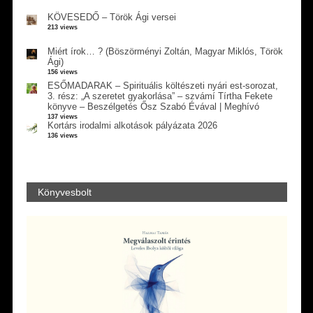
KÖVESEDŐ – Török Ági versei
213 views
Miért írok… ? (Böszörményi Zoltán, Magyar Miklós, Török
Ági)
156 views
ESŐMADARAK – Spirituális költészeti nyári est-sorozat,
3. rész: „A szeretet gyakorlása” – szvámí Tírtha Fekete
könyve – Beszélgetés Ősz Szabó Évával | Meghívó
137 views
Kortárs irodalmi alkotások pályázata 2026
136 views
Könyvesbolt