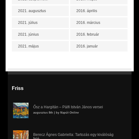
2021. augusztus
2016. április
2021. július
2016. március
2021. június
2016. február
2021. május
2016. január
Friss
Ősz a Hargitán – Pálfi István János versei
augusztus 8th | by
Napút Online
Berecz Ágnes Gabriella: Tartozás egy kiválóság
felé