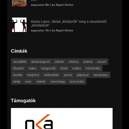
augusztus 8th | by
Napút Online
Arany Lajos: Járási „királynők” meg a veszekedő
„álompárok”
augusztus 7th | by
Napút Online
Címkék
asztalfiók
beharangozó
cikkek
cédrus
dráma
esszé
fénykör
haiku
hangszóló
hírek
kritika
körkérdés
levélfa
meghívó
műfordítás
próza
pályázat
tanulmány
tárlat
vers
videók
visszhang
önszócikk
Támogatók