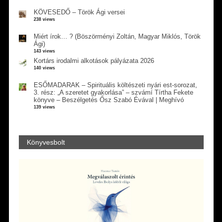
KÖVESEDŐ – Török Ági versei
238 views
Miért írok… ? (Böszörményi Zoltán, Magyar Miklós, Török
Ági)
143 views
Kortárs irodalmi alkotások pályázata 2026
140 views
ESŐMADARAK – Spirituális költészeti nyári est-sorozat,
3. rész: „A szeretet gyakorlása” – szvámí Tírtha Fekete
könyve – Beszélgetés Ősz Szabó Évával | Meghívó
139 views
Könyvesbolt