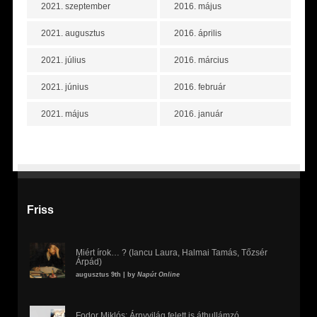
2021. szeptember
2016. május
2021. augusztus
2016. április
2021. július
2016. március
2021. június
2016. február
2021. május
2016. január
Friss
Miért írok… ? (Iancu Laura, Halmai Tamás, Tőzsér
Árpád)
augusztus 9th | by
Napút Online
Fodor Miklós: Árnyvilág felett is áthullámzó,