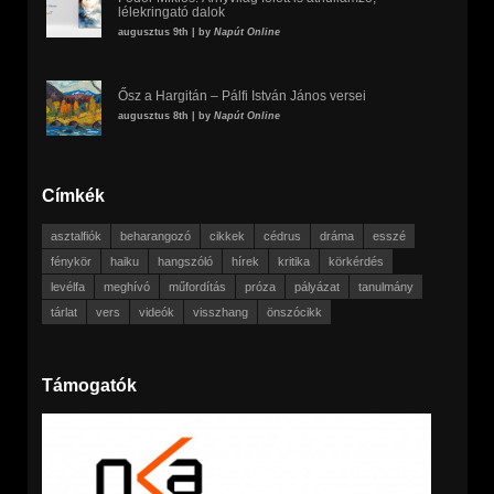
lélekringató dalok
augusztus 9th | by
Napút Online
Ősz a Hargitán – Pálfi István János versei
augusztus 8th | by
Napút Online
Címkék
asztalfiók
beharangozó
cikkek
cédrus
dráma
esszé
fénykör
haiku
hangszóló
hírek
kritika
körkérdés
levélfa
meghívó
műfordítás
próza
pályázat
tanulmány
tárlat
vers
videók
visszhang
önszócikk
Támogatók