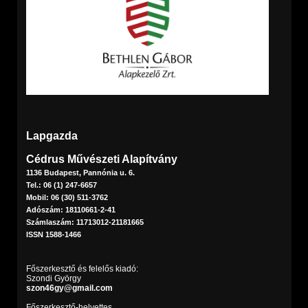
Lapgazda
Cédrus Művészeti Alapítvány
1136 Budapest, Pannónia u. 6.
Tel.: 06 (1) 247-6657
Mobil: 06 (30) 511-3762
Adószám: 18110661-2-41
Számlaszám: 11713012-21181665
ISSN 1588-1466
Főszerkesztő és felelős kiadó:
Szondi György
szon46gy@gmail.com
Főszerkesztő-helyettes