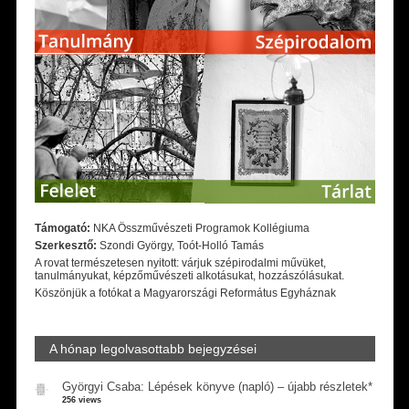
Támogató:
NKA Összművészeti Programok Kollégiuma
Szerkesztő:
Szondi György, Toót-Holló Tamás
A rovat természetesen nyitott: várjuk szépirodalmi művüket,
tanulmányukat, képzőművészeti alkotásukat, hozzászólásukat.
Köszönjük a fotókat a Magyarországi Református Egyháznak
A hónap legolvasottabb bejegyzései
Györgyi Csaba: Lépések könyve (napló) – újabb részletek*
256 views