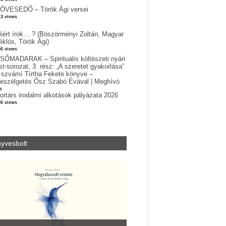
ÖVESEDŐ – Török Ági versei
13 views
iért írok… ? (Böszörményi Zoltán, Magyar
iklós, Török Ági)
56 views
SŐMADARAK – Spirituális költészeti nyári
st-sorozat, 3. rész: „A szeretet gyakorlása”
 szvámí Tírtha Fekete könyve –
eszélgetés Ősz Szabó Évával | Meghívó
s
ortárs irodalmi alkotások pályázata 2026
36 views
yvesbolt