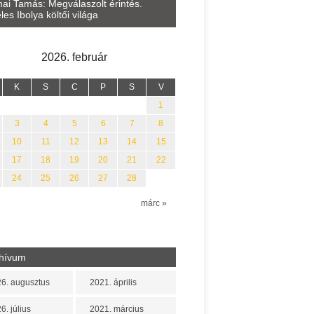
Lakatos Fleisz Katalin: Vasár
ai Tamás: Megválaszolt érintés.
Sárszegen
les Ibolya költői világa
2026. február
K
S
C
P
S
V
1
3
4
5
6
7
8
10
11
12
13
14
15
17
18
19
20
21
22
24
25
26
27
28
n
márc »
hívum
6. augusztus
2021. április
6. július
2021. március