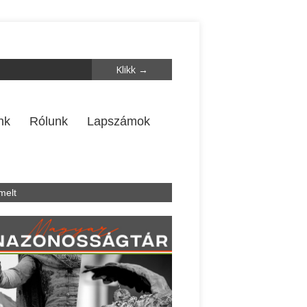
nk
Rólunk
Lapszámok
melt