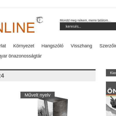
Mondd meg nékem, merre találom…
lat
Környezet
Hangszóló
Visszhang
Szerzői
yar önazonosságtár
Kie
24
Művelt nyelv