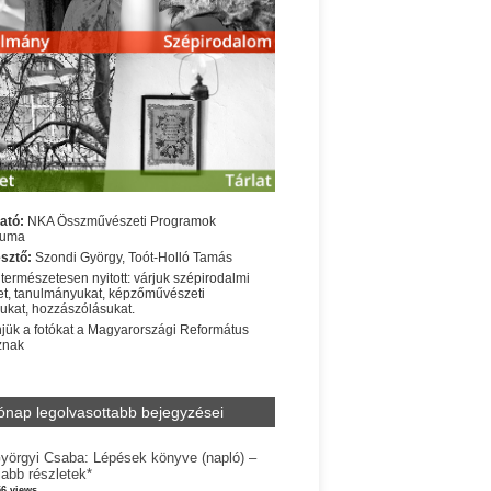
ató:
NKA Összművészeti Programok
iuma
sztő:
Szondi György, Toót-Holló Tamás
 természetesen nyitott: várjuk szépirodalmi
t, tanulmányukat, képzőművészeti
sukat, hozzászólásukat.
jük a fotókat a Magyarországi Református
znak
ónap legolvasottabb bejegyzései
yörgyi Csaba: Lépések könyve (napló) –
jabb részletek*
56 views