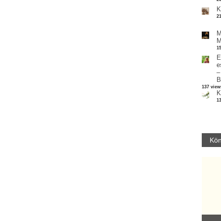
K
2
M
M
1
E
e
–
B
137 view
K
1
Kön
Parvathy Baul: A NAGY LELKEK DALAI.