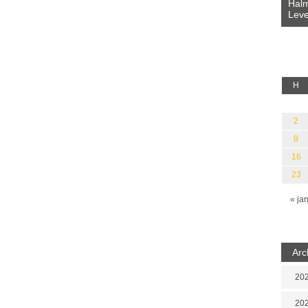
Bevezetés a bául ösvénybe (Fordította:
Halm
Rideg Zsófia)
Leve
lauz
H
2
9
16
23
« ja
Arc
202
202