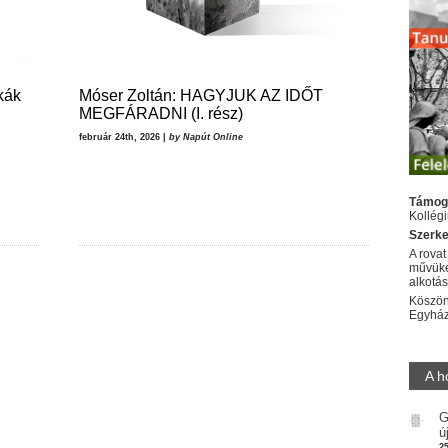
kák
Móser Zoltán: HAGYJUK AZ IDŐT
MEGFÁRADNI (I. rész)
február 24th, 2026 |
by Napút Online
Támog
Kollég
Szerke
A rovat
művüke
alkotá
Köszön
Egyhá
A h
G
ú
2