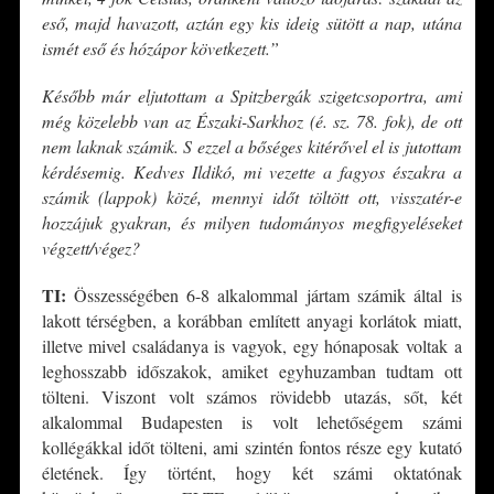
eső, majd havazott, aztán egy kis ideig sütött a nap, utána
ismét eső és hózápor következett.”
Később már eljutottam a Spitzbergák szigetcsoportra, ami
még közelebb van az Északi-Sarkhoz (é. sz. 78. fok), de ott
nem laknak számik. S ezzel a bőséges kitérővel el is jutottam
kérdésemig. Kedves Ildikó, mi vezette a fagyos északra a
számik (lappok) közé, mennyi időt töltött ott, visszatér-e
hozzájuk gyakran, és milyen tudományos megfigyeléseket
végzett/végez?
TI:
Összességében 6-8 alkalommal jártam számik által is
lakott térségben, a korábban említett anyagi korlátok miatt,
illetve mivel családanya is vagyok, egy hónaposak voltak a
leghosszabb időszakok, amiket egyhuzamban tudtam ott
tölteni. Viszont volt számos rövidebb utazás, sőt, két
alkalommal Budapesten is volt lehetőségem számi
kollégákkal időt tölteni, ami szintén fontos része egy kutató
életének. Így történt, hogy két számi oktatónak