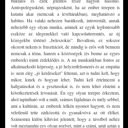
buktatói és ezek jelentős része nagyon hasonló.
Antropológusként, néprajzosként, ha az ember terepen is
kutatni akar (nemcsak a levéltárakban), meghatározó a
habitus. Ha valaki nehezen barátkozik, introvertált, annak
nehezebb egy olyan munka, aminek az egyik legfontosabb
eszköze az idegenekkel való kapcsolatteremtés, az új
közegekbe történő „beleszokás”. Bevallom, ez sokszor
okozott nekem is frusztrációt, de mindig is erős volt bennem
nemcsak a téma, hanem a közösségek (és benne az egyes
emberek) iránti érdeklődés is. A mi munkánkban fontos az
alkalmazkodó képesség, a jó helyzetfelismerés és az empátia
is: nem elég „jó kérdéseket” feltenni, azt is tudni kell, hogy
mikor, kinek és hogyan lehet. Tudni kell értelmezni a
hallgatásokat és a gesztusokat is, és nem lehet elsietni a
következtetések levonását. Én egy olyan terepre érkeztem,
ahol tapintható volt a múlt, számos fájdalmas és mély sebbel,
ami a kultúrán, az emberek lelkén nyomot hagyott, és nem
véletlenül tette zárkózottá és gyanakvóvá az ott élőket.
Számomra külön kihívást jelentett, hogy a távolból nehéz
volt megtanulni egy olyan nyelvet, mint a számi, amit aztán a