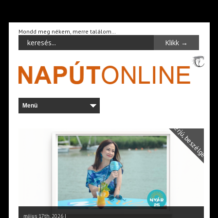
Mondd meg nékem, merre találom…
Interjú, beszélgetés
május 17th, 2026 |