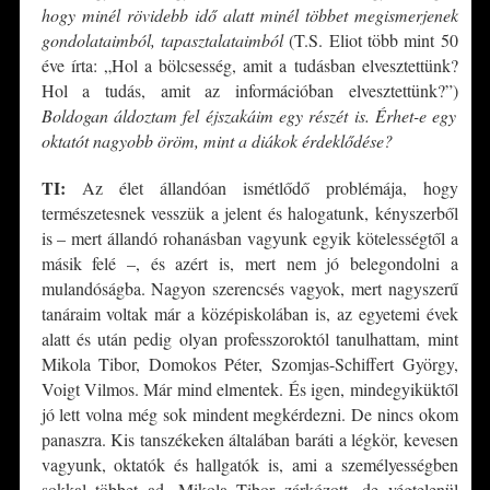
hogy minél rövidebb idő alatt minél többet megismerjenek
gondolataimból, tapasztalataimból
(T.S. Eliot több mint 50
éve írta: „Hol a bölcsesség, amit a tudásban elvesztettünk?
Hol a tudás, amit az információban elvesztettünk?”)
Boldogan áldoztam fel éjszakáim egy részét is. Érhet-e egy
oktatót nagyobb öröm, mint a diákok érdeklődése?
TI:
Az élet állandóan ismétlődő problémája, hogy
természetesnek vesszük a jelent és halogatunk, kényszerből
is – mert állandó rohanásban vagyunk egyik kötelességtől a
másik felé –, és azért is, mert nem jó belegondolni a
mulandóságba. Nagyon szerencsés vagyok, mert nagyszerű
tanáraim voltak már a középiskolában is, az egyetemi évek
alatt és után pedig olyan professzoroktól tanulhattam, mint
Mikola Tibor, Domokos Péter, Szomjas-Schiffert György,
Voigt Vilmos. Már mind elmentek. És igen, mindegyiküktől
jó lett volna még sok mindent megkérdezni. De nincs okom
panaszra. Kis tanszékeken általában baráti a légkör, kevesen
vagyunk, oktatók és hallgatók is, ami a személyességben
sokkal többet ad. Mikola Tibor zárkózott, de végtelenül