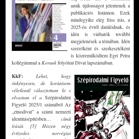
amik újdonságot jelentenek a
publikációs listámon. Ezek
mindegyike elég friss írás, a
2025-ös évtől datálódnak, és
idén is várhatók további
megjelenések a témában. Idén
szerzőként és szerkesztőként
is közreműködtem Egri Petra
kollégámmal a
Korunk
folyóirat Divat lapszámában.
KkF:
Lehet, hogy
önkényesen, de korántsem
véletlenül választottam ki s
olvastam el a
Szépirodalmi
Figyelő 2025/1 számából Az
„etnodivat” a számi nemzeti
identitásépítésben…
című
írását. [5] Hiszen négy
évtizedes norvégiai