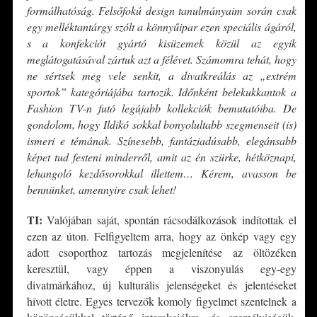
formálhatóság. Felsőfokú design tanulmányaim során csak
egy melléktantárgy szólt a könnyűipar ezen speciális ágáról,
s a konfekciót gyártó kisüzemek közül az egyik
meglátogatásával zártuk azt a félévet. Számomra tehát, hogy
ne sértsek meg vele senkit, a divatkreálás az „extrém
sportok” kategóriájába tartozik. Időnként belekukkantok a
Fashion TV-n futó legújabb kollekciók bemutatóiba. De
gondolom, hogy Ildikó sokkal bonyolultabb szegmenseit (is)
ismeri e témának. Színesebb, fantáziadúsabb, elegánsabb
képet tud festeni minderről, amit az én szürke, hétköznapi,
lehangoló kezdősorokkal illettem… Kérem, avasson be
bennünket, amennyire csak lehet!
TI:
Valójában saját, spontán rácsodálkozások indítottak el
ezen az úton. Felfigyeltem arra, hogy az önkép vagy egy
adott csoporthoz tartozás megjelenítése az öltözéken
keresztül, vagy éppen a viszonyulás egy-egy
divatmárkához, új kulturális jelenségeket és jelentéseket
hívott életre. Egyes tervezők komoly figyelmet szentelnek a