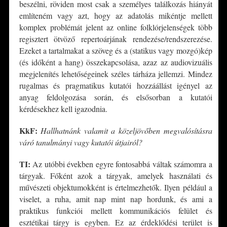
beszélni, röviden most csak a személyes találkozás hiányát
említeném vagy azt, hogy az adatolás mikéntje mellett
komplex problémát jelent az online folklórjelenségek több
regisztert ötvöző repertoárjának rendezése/rendszerezése.
Ezeket a tartalmakat a szöveg és a (statikus vagy mozgó)kép
(és időként a hang) összekapcsolása, azaz az audiovizuális
megjelenítés lehetőségeinek széles tárháza jellemzi. Mindez
rugalmas és pragmatikus kutatói hozzáállást igényel az
anyag feldolgozása során, és elsősorban a kutatói
kérdésekhez kell igazodnia.
KkF:
Hallhatnánk valamit a közeljövőben megvalósításra
váró tanulmányi vagy kutatói útjairól?
TI:
Az utóbbi években egyre fontosabbá váltak számomra a
tárgyak. Főként azok a tárgyak, amelyek használati és
művészeti objektumokként is értelmezhetők. Ilyen például a
viselet, a ruha, amit nap mint nap hordunk, és ami a
praktikus funkciói mellett kommunikációs felület és
esztétikai tárgy is egyben. Ez az érdeklődési terület is