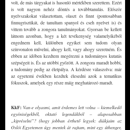
volt, de más tárgyakat is hasonló mértékben szerettem. Ezért
is volt nagyon nehéz döntés a továbbtanulás. Először
nyelvszakokat választottam, olaszt és finnt (pontosabban
finnugrisztikát, de tanultam spanyol és cseh nyelvet is) és
vittem tovább a zongora tanulmányokat. Gyorsan be kellett
látnom azonban, hogy a két tevékenység valamelyikéből
engednem kell, különben egyiket sem tudom olyan
színvonalon művelni, ahogy kell, vagy ahogy szeretném. És
ebben az időben kezdtem megérezni a tudományos kutatás
szépségeit is. És az utóbbi győzött. A zongora maradt hobbi,
a tudomány pedig az életpálya. A kérdésre válaszolva: már
az egyetemi években kezdtek élesedni azok a tematikus
fókuszok, amelyek egy része máig meghatározó maradt.
KkF:
Van-e olyasmi, amit érdemes lett volna – kiemelkedő
egyéniségekből, oktató legendákból – alaposabban
„kipréselni”? (hogy jobban érthető legyek: diákjaim az
Oslói Egyetemen úgy mentek át rajtam, mint egy úthenger,