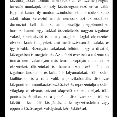
közönségükkel történő interakciókra, és személyiségük,
tervezői munkájuk komoly közösségszervező erővé válik.
Egy márkanév ily módon szimbólumként is működik: az
adott ruhán keresztül immár nemcsak azt az esztétikai
dimenziót kell látnunk, amit viselője megjelenésében
hordoz, hanem egy sokkal összetettebb, nagyon izgalmas
valóságkonstrukciót is, amely magában foglal életvezetési
elveket, konkrét ügyeket, ami mellé szívesen áll valaki, és
így tovább. Bizonyára sokaknak feltűnt, hogy a divat új
közegekben is megjelenik. Az utóbbi években a múzeumok
immár nem valamilyen más téma apropóján mutatnak be
ékszereket, öltözeteket is, hanem azok révén láttatnak
izgalmas társadalmi és kulturális folyamatokat. Több számi
kiállításban is a ruha válik a posztkoloniális diskurzus
központi kommunikációs eszközévé és reprezentálja a számi
világkép és elváráshorizont alapvető elemeit, melyek több
pontos is érintkeznek a globális diskurzusokkal, többek
között a kulturális kisajátítás, a környezetvédelem vagy
éppen a közösségek válságának kérdéskörével.