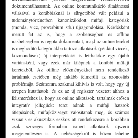
dokumentálhassunk. Az online kommunikáció általánossá
válásával a korábbiaknál is sürgetőbbé vált például a
tudománytörténetben kanonizálódott műfaji kategóriák
(monda, vicc, proverbium stb.) újragondolása. Kérdésként
merült fel az is, hogy a szóbeliségben és offline
írásbeliségben is régóta dokumentált, majd az online tereket
is meghódító kategóriákba tartozó alkotások (például viccek,
közmondások) új interpretációi is leírhatók-e egy újabb
variánsként, vagy ezek már kilépnek a korábbi műfaji
keretekből. Az offline előzményekkel nem rendelkező
tartalmak esetében még inkább felmerült az azonosítás
problémája. Számomra szakmai kihívás is volt, hogy egy új
terepen kutathatok, és ez az új regiszter vezetett ahhoz a
felismeréshez is, hogy az online alkotások, tartalmak erősen
integratív jellegűek: teret adnak a műfaji határok
átlépésének, műfajköziséget valósítanak meg, és számos
vizuális és akusztikus eszköz áll rendelkezésre a korábban
csak szöveges formában ismert alkotások újszerű
megjelenítésére is. A nehézségekről is bőven lehetne