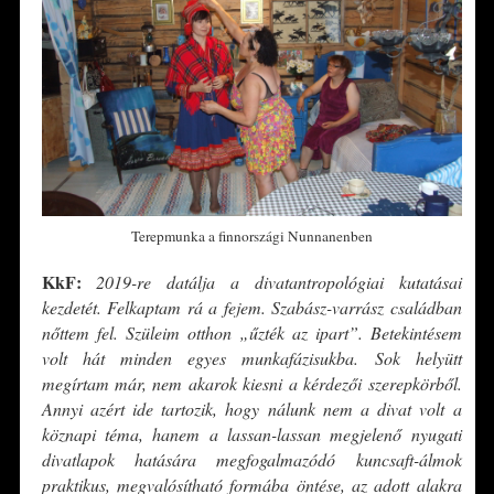
Terepmunka a finnországi Nunnanenben
KkF:
2019-re datálja a divatantropológiai kutatásai
kezdetét. Felkaptam rá a fejem. Szabász-varrász családban
nőttem fel. Szüleim otthon „űzték az ipart”. Betekintésem
volt hát minden egyes munkafázisukba. Sok helyütt
megírtam már, nem akarok kiesni a kérdezői szerepkörből.
Annyi azért ide tartozik, hogy nálunk nem a divat volt a
köznapi téma, hanem a lassan-lassan megjelenő nyugati
divatlapok hatására megfogalmazódó kuncsaft-álmok
praktikus, megvalósítható formába öntése, az adott alakra