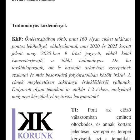
*
Tudományos közlemények
KkF:
Önéletrajzában több, mint 160 olyan cikket találtam
pontos lelőhellyel, oldalszámmal, ami 2020 és 2025 között
jelent meg. 2025-ben 9 írást jegyzett, ebből kettő
ismeretterjesztő, a többi tudományos. De ha
továbblapozunk, ott is hasonló arányban szerepelnek
szakmai és más besorolású folyóiratokban közölt írásai. A
címek meglehetősen sokirányú érdeklődésről vallanak.
Dolgozott olyan témákon az utóbbi 1-2 évben, melyekről
még nem készültek el az írásos lenyomatok?
TI:
Pont az előző
válaszomban említett
öltözködés, és annak kortárs
jelentései, szerepei és terepei
képviselik azt a tematikát,