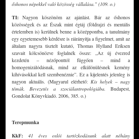
őshonos népekkel való közösség vállalása.” (109. o.)
TI:
Nagyon köszönöm az ajánlást. Bár az őshonos
közösségek és az Észak mint égtáj (földrajzi és mentális
értelemben is) kerülnek benne a középpontba, a tanulmány
egy egyetemesebb kérdésre is ráirányítja a figyelmet, amit az
általam nagyra tisztelt kutató, Thomas Hylland Eriksen
szavait kölcsönözve foglalnék össze: „Az új évezred
kezdetén ‒ nézőponttól függően ‒ mind a
homogenizálódásnak, mind az elkülönülésnek kemény
kihívásokkal kell szembenéznie”. Ez a kijelentés jelenleg is
nagyon aktuális. (Magyarul elérhető:
Kis helyek ‒ nagy
témák. Bevezetés a szociálantropológiába.
Budapest,
Gondolat Könyvkiadó. 2006, 385. o.)
*
Terepmunka
KkF:
41 éves oslói tartózkodásunk alatt néhány