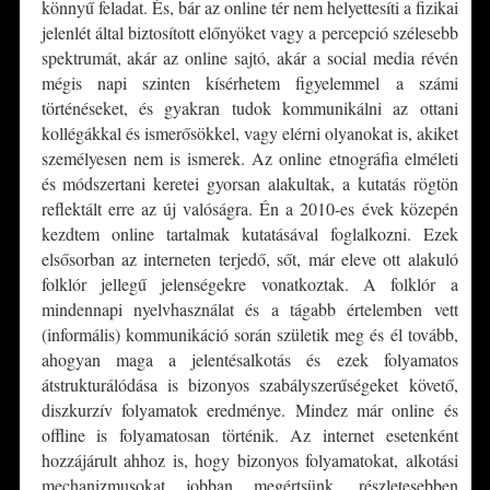
könnyű feladat. És, bár az online tér nem helyettesíti a fizikai
jelenlét által biztosított előnyöket vagy a percepció szélesebb
spektrumát, akár az online sajtó, akár a social media révén
mégis napi szinten kísérhetem figyelemmel a számi
történéseket, és gyakran tudok kommunikálni az ottani
kollégákkal és ismerősökkel, vagy elérni olyanokat is, akiket
személyesen nem is ismerek. Az online etnográfia elméleti
és módszertani keretei gyorsan alakultak, a kutatás rögtön
reflektált erre az új valóságra. Én a 2010-es évek közepén
kezdtem online tartalmak kutatásával foglalkozni. Ezek
elsősorban az interneten terjedő, sőt, már eleve ott alakuló
folklór jellegű jelenségekre vonatkoztak. A folklór a
mindennapi nyelvhasználat és a tágabb értelemben vett
(informális) kommunikáció során születik meg és él tovább,
ahogyan maga a jelentésalkotás és ezek folyamatos
átstrukturálódása is bizonyos szabályszerűségeket követő,
diszkurzív folyamatok eredménye. Mindez már online és
offline is folyamatosan történik. Az internet esetenként
hozzájárult ahhoz is, hogy bizonyos folyamatokat, alkotási
mechanizmusokat jobban megértsünk, részletesebben