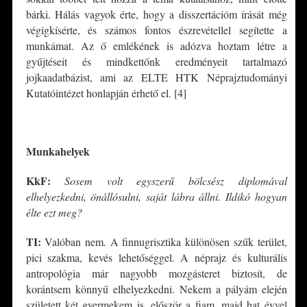
bárki. Hálás vagyok érte, hogy a disszertációm írását még
végigkísérte, és számos fontos észrevétellel segítette a
munkámat. Az ő emlékének is adózva hoztam létre a
gyűjtéseit és mindkettőnk eredményeit tartalmazó
jojkaadatbázist, ami az ELTE HTK Néprajztudományi
Kutatóintézet honlapján érhető el. [4]
*
Munkahelyek
KkF:
Sosem volt egyszerű bölcsész diplomával
elhelyezkedni, önállósulni, saját lábra állni. Ildikó hogyan
élte ezt meg?
TI:
Valóban nem. A finnugrisztika különösen szűk terület,
pici szakma, kevés lehetőséggel. A néprajz és kulturális
antropológia már nagyobb mozgásteret biztosít, de
korántsem könnyű elhelyezkedni. Nekem a pályám elején
született két gyermekem is, először a fiam, majd hat évvel