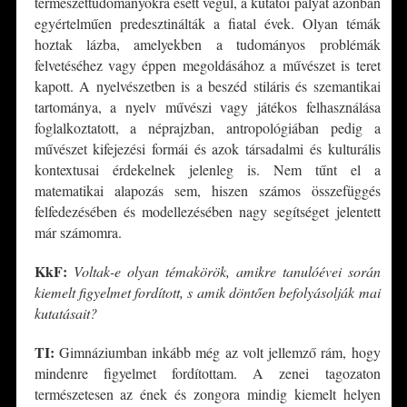
természettudományokra esett végül, a kutatói pályát azonban
egyértelműen predesztinálták a fiatal évek. Olyan témák
hoztak lázba, amelyekben a tudományos problémák
felvetéséhez vagy éppen megoldásához a művészet is teret
kapott. A nyelvészetben is a beszéd stiláris és szemantikai
tartománya, a nyelv művészi vagy játékos felhasználása
foglalkoztatott, a néprajzban, antropológiában pedig a
művészet kifejezési formái és azok társadalmi és kulturális
kontextusai érdekelnek jelenleg is. Nem tűnt el a
matematikai alapozás sem, hiszen számos összefüggés
felfedezésében és modellezésében nagy segítséget jelentett
már számomra.
KkF:
Voltak-e olyan témakörök, amikre tanulóévei során
kiemelt figyelmet fordított, s amik döntően befolyásolják mai
kutatásait?
TI:
Gimnáziumban inkább még az volt jellemző rám, hogy
mindenre figyelmet fordítottam. A zenei tagozaton
természetesen az ének és zongora mindig kiemelt helyen