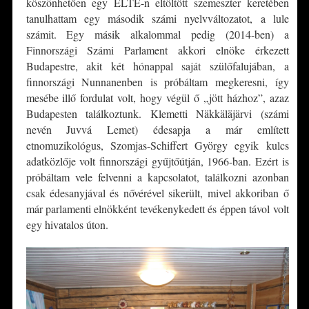
köszönhetően egy ELTE-n eltöltött szemeszter keretében
tanulhattam egy második számi nyelvváltozatot, a lule
számit. Egy másik alkalommal pedig (2014-ben) a
Finnországi Számi Parlament akkori elnöke érkezett
Budapestre, akit két hónappal saját szülőfalujában, a
finnországi Nunnanenben is próbáltam megkeresni, így
mesébe illő fordulat volt, hogy végül ő „jött házhoz”, azaz
Budapesten találkoztunk. Klemetti Näkkäläjärvi (számi
nevén Juvvá Lemet) édesapja a már említett
etnomuzikológus, Szomjas-Schiffert György egyik kulcs
adatközlője volt finnországi gyűjtőútján, 1966-ban. Ezért is
próbáltam vele felvenni a kapcsolatot, találkozni azonban
csak édesanyjával és nővérével sikerült, mivel akkoriban ő
már parlamenti elnökként tevékenykedett és éppen távol volt
egy hivatalos úton.