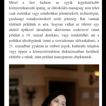
Mivel a fast fashion az egyik legjelentősebb
környezetkárosító iparág, az öltözködés manapság nem lehet
csak esztétikai vagy szimbolikus jelentésekről, technológiai,
gazdasági vonatkozásokról szóló jelenség. Bár vannak
történeti példáink is arra, hogyan válhat az öltözet egy
alulról építkező társadalmi aktivizmus eszközévé (mint
például a 19. század derekán), vagy rendelődhet alá a
politikai ideológiának (mint a szocializmus időszakában), a
21. században gyakran az emberi jogok, kulturális tulajdon
vagy éppen a környezetvédelem diskurzusaiban kerülnek
előtérbe a ruhák, mint például transzparens objektumok.