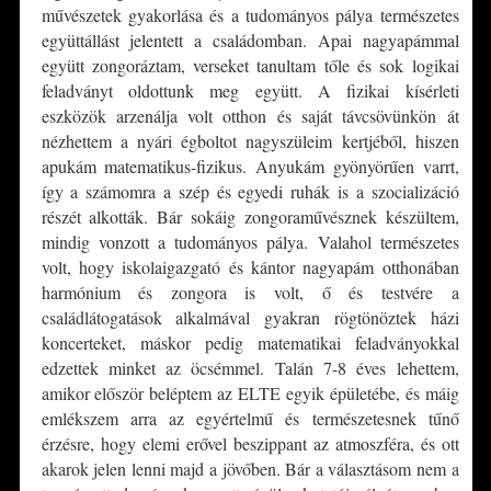
művészetek gyakorlása és a tudományos pálya természetes
együttállást jelentett a családomban. Apai nagyapámmal
együtt zongoráztam, verseket tanultam tőle és sok logikai
feladványt oldottunk meg együtt. A fizikai kísérleti
eszközök arzenálja volt otthon és saját távcsövünkön át
nézhettem a nyári égboltot nagyszüleim kertjéből, hiszen
apukám matematikus-fizikus. Anyukám gyönyörűen varrt,
így a számomra a szép és egyedi ruhák is a szocializáció
részét alkották. Bár sokáig zongoraművésznek készültem,
mindig vonzott a tudományos pálya. Valahol természetes
volt, hogy iskolaigazgató és kántor nagyapám otthonában
harmónium és zongora is volt, ő és testvére a
családlátogatások alkalmával gyakran rögtönöztek házi
koncerteket, máskor pedig matematikai feladványokkal
edzettek minket az öcsémmel. Talán 7-8 éves lehettem,
amikor először beléptem az ELTE egyik épületébe, és máig
emlékszem arra az egyértelmű és természetesnek tűnő
érzésre, hogy elemi erővel beszippant az atmoszféra, és ott
akarok jelen lenni majd a jövőben. Bár a választásom nem a