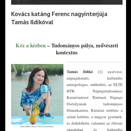
Kovács katáng Ferenc nagyinterjúja
Tamás Ildikóval
*
Kéz a kézben
– Tudományos pálya, művészeti
kontextus
Tamás Ildikó
[1] nyelvész,
néprajzkutató, kulturális
antropológus, műfordító, az ELTE
HTK Néprajztudományi
Kutatóintézet Történeti Néprajz
Osztályának tudományos
főmunkatársa. Kutatási területe a
számi kultúra, a magyar gyermek-
és diákfolklór, valamint az öltözet
társadalmi és kulturális