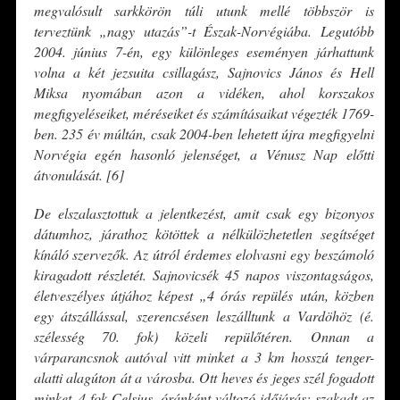
megvalósult sarkkörön túli utunk mellé többször is
terveztünk „nagy utazás”-t Észak-Norvégiába. Legutóbb
2004. június 7-én, egy különleges eseményen járhattunk
volna a két jezsuita csillagász, Sajnovics János és Hell
Miksa nyomában azon a vidéken, ahol korszakos
megfigyeléseiket, méréseiket és számításaikat végezték 1769-
ben. 235 év múltán, csak 2004-ben lehetett újra megfigyelni
Norvégia egén hasonló jelenséget, a Vénusz Nap előtti
átvonulását. [6]
De elszalasztottuk a jelentkezést, amit csak egy bizonyos
dátumhoz, járathoz kötöttek a nélkülözhetetlen segítséget
kínáló szervezők. Az útról érdemes elolvasni egy beszámoló
kiragadott részletét. Sajnovicsék 45 napos viszontagságos,
életveszélyes útjához képest „4 órás repülés után, közben
egy átszállással, szerencsésen leszálltunk a Vardöhöz (é.
szélesség 70. fok) közeli repülőtéren. Onnan a
várparancsnok autóval vitt minket a 3 km hosszú tenger-
alatti alagúton át a városba. Ott heves és jeges szél fogadott
minket, 4 fok Celsius, óránként változó időjárás: szakadt az