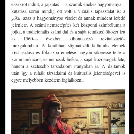
északról indult, a jojkálás – a számik énekes hagyománya –
kutatása során mindig ott volt a vizuális tapasztalat is: a
gákti
, azaz a hagyományos viselet és annak mindent lefedő
jelenléte. A számi nemzetépítés két központi szimbóluma a
jojka, a tradicionális számi dal és a saját (etnikus) öltözet lett
az 1960-as években kibontakozó revitalizációs
mozgalomban. A korábban stigmatizált kulturális elemek
kiválasztása és fókuszba emelése nagyon sikeressé tette a
kommunikációt, és nemcsak befelé, a saját közösségek felé,
hanem a szélesebb társadalom irányában is. A dallamok
után így a ruhák társadalmi és kulturális jelentőségével is
egyre mélyebben kezdtem foglalkozni.