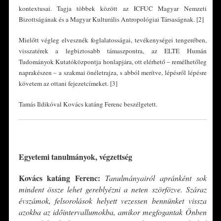
kontextusai. Tagja többek között az ICFUC Magyar Nemzeti
Bizottságának és a Magyar Kulturális Antropológiai Társaságnak. [2]
Mielőtt végleg elvesznék foglalatosságai, tevékenységei tengerében,
visszatérek a legbiztosabb támaszpontra, az ELTE Humán
Tudományok Kutatóközpontja honlapjára, ott elérhető – remélhetőleg
naprakészen – a szakmai önéletrajza, s abból merítve, lépésről lépésre
követem az ottani fejezetcímeket. [3]
Tamás Ildikóval Kovács katáng Ferenc beszélgetett.
*
Egyetemi tanulmányok, végzettség
Kovács katáng Ferenc:
Tanulmányairól apránként sok
mindent össze lehet gereblyézni a neten szörfözve. Száraz
évszámok, felsorolások helyett vezessen bennünket vissza
azokba az időintervallumokba, amikor megfogantak Önben