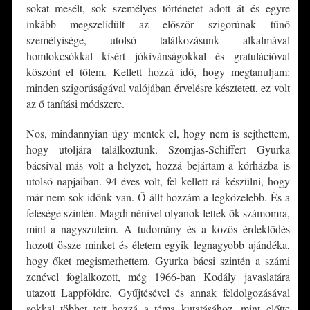
sokat mesélt, sok személyes történetet adott át és egyre
inkább megszelídült az először szigorúnak tűnő
személyisége, utolsó találkozásunk alkalmával
homlokcsókkal kísért jókívánságokkal és gratulációval
köszönt el tőlem. Kellett hozzá idő, hogy megtanuljam:
minden szigorúságával valójában érvelésre késztetett, ez volt
az ő tanítási módszere.
Nos, mindannyian úgy mentek el, hogy nem is sejthettem,
hogy utoljára találkoztunk. Szomjas-Schiffert Gyurka
bácsival más volt a helyzet, hozzá bejártam a kórházba is
utolsó napjaiban. 94 éves volt, fel kellett rá készülni, hogy
már nem sok időnk van. Ő állt hozzám a legközelebb. És a
felesége szintén. Magdi nénivel olyanok lettek ők számomra,
mint a nagyszüleim. A tudomány és a közös érdeklődés
hozott össze minket és életem egyik legnagyobb ajándéka,
hogy őket megismerhettem. Gyurka bácsi szintén a számi
zenével foglalkozott, még 1966-ban Kodály javaslatára
utazott Lappföldre. Gyűjtésével és annak feldolgozásával
sokkal többet tett hozzá a téma kutatásához, mint előtte