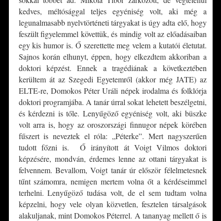
kedves, méltósággal teljes egyéniség volt, aki még a
legunalmasabb nyelvtörténeti tárgyakat is úgy adta elő, hogy
feszült figyelemmel követtük, és mindig volt az előadásaiban
egy kis humor is. Ő szerettette meg velem a kutatói életutat.
Sajnos korán elhunyt, éppen, hogy elkezdtem akkoriban a
doktori képzést. Ennek a tragédiának a következtében
kerültem át az Szegedi Egyetemről (akkor még JATE) az
ELTE-re, Domokos Péter Uráli népek irodalma és folklórja
doktori programjába. A tanár úrral sokat lehetett beszélgetni,
és kérdezni is tőle. Lenyűgöző egyéniség volt, aki büszke
volt arra is, hogy az oroszországi finnugor népek körében
fűszert is neveztek el róla: „Péterke”. Mert nagyszerűen
tudott főzni is. Ő irányított át Voigt Vilmos doktori
képzésére, mondván, érdemes lenne az ottani tárgyakat is
felvennem. Bevallom, Voigt tanár úr először félelmetesnek
tűnt számomra, nemigen mertem volna őt a kérdéseimmel
terhelni. Lenyűgöző tudása volt, de el sem tudtam volna
képzelni, hogy vele olyan közvetlen, fesztelen társalgások
alakuljanak, mint Domokos Péterrel. A tananyag mellett ő is