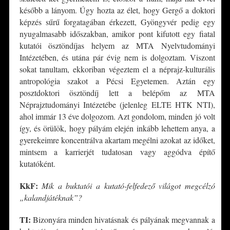
később a lányom. Úgy hozta az élet, hogy Gergő a doktori
képzés sűrű forgatagában érkezett, Gyöngyvér pedig egy
nyugalmasabb időszakban, amikor pont kifutott egy fiatal
kutatói ösztöndíjas helyem az MTA Nyelvtudományi
Intézetében, és utána pár évig nem is dolgoztam. Viszont
sokat tanultam, ekkoriban végeztem el a néprajz-kulturális
antropológia szakot a Pécsi Egyetemen. Aztán egy
posztdoktori ösztöndíj lett a belépőm az MTA
Néprajztudományi Intézetébe (jelenleg ELTE HTK NTI),
ahol immár 13 éve dolgozom. Azt gondolom, minden jó volt
így, és örülök, hogy pályám elején inkább lehettem anya, a
gyerekeimre koncentrálva akartam megélni azokat az időket,
mintsem a karrierjét tudatosan vagy aggódva építő
kutatóként.
KkF:
Mik a buktatói a kutató-felfedező világot megcélzó
„kalandjátéknak”?
TI:
Bizonyára minden hivatásnak és pályának megvannak a