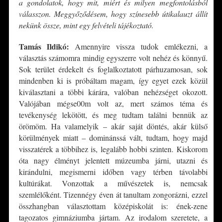
a gondolatok, hogy mit, miért és milyen megfontolásból
válasszon. Meggyőződésem, hogy színesebb útikalauzt állít
nekünk össze, mint egy felvételi tájékoztató.
Tamás Ildikó:
Amennyire vissza tudok emlékezni, a
választás számomra mindig egyszerre volt nehéz és könnyű.
Sok terület érdekelt és foglalkoztatott párhuzamosan, sok
mindenben ki is próbáltam magam, így egyet ezek közül
kiválasztani a többi kárára, valóban nehézséget okozott.
Valójában mégse00m volt az, mert számos téma és
tevékenység lekötött, és meg tudtam találni bennük az
örömöm. Ha valamelyik – akár saját döntés, akár külső
körülmények miatt – dominánssá vált, tudtam, hogy majd
visszatérek a többihez is, legalább hobbi szinten. Kiskorom
óta nagy élményt jelentett múzeumba járni, utazni és
kirándulni, megismerni időben vagy térben távolabbi
kultúrákat. Vonzottak a művészetek is, nemcsak
szemlélőként. Tizennégy éven át tanultam zongorázni, ezzel
összhangban választottam középiskolát is: ének-zene
tagozatos gimnáziumba jártam. Az irodalom szeretete, a