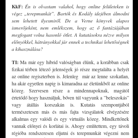
KkF:
Én is olvastam valahol, hogy online felületeken is
végez „terepmunkát”. Bartók és Kodály idejében álmodni
sem lehetett ilyesmiről. De a Verne könyvek alapos
ismerőjeként, nem emlékszem, hogy az ő fantáziájában
megfogant volna hasonló ötlet. A kutatásokra nézve milyen
előnyökkel, hátrányokkal jár ennek a technikai lehetőségnek
a kihasználása?
TI:
Ma már egy hibrid valóságban élünk, a korábban csak
fizikai térben létező jelenségek jó része megtalálta a helyét
az online regiszterben is. Jelenleg már az lenne szokatlan,
ha akár egyetlen napig is kimaradna az életünkből az online
közeg. Szervesen része a mindennapoknak, magától
értetődő hogy használjuk, bőven túl vagyunk a ”beleszokás”
vagy átállás korszakán is. Kutatás szempontjából
természetesen más és más fajta vizsgálatok elvégzésére
alkalmas egy valódi és egy virtuális közeg. Mindkettőnek
vannak előnyei és korlátai is. Ahogy említettem, egy távoli
régióba rendszeresen eljutni és terepmunkát végezni nem