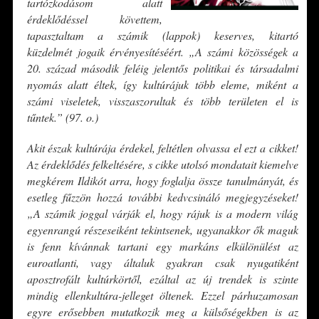
tartózkodásom alatt
érdeklődéssel követtem,
tapasztaltam a számik (lappok) keserves, kitartó
küzdelmét jogaik érvényesítéséért. „A számi közösségek a
20. század második feléig jelentős politikai és társadalmi
nyomás alatt éltek, így kultúrájuk több eleme, miként a
számi viseletek, visszaszorultak és több területen el is
tűntek.” (97. o.)
Akit észak kultúrája érdekel, feltétlen olvassa el ezt a cikket!
Az érdeklődés felkeltésére, s cikke utolsó mondatait kiemelve
megkérem Ildikót arra, hogy foglalja össze tanulmányát, és
esetleg fűzzön hozzá további kedvcsináló megjegyzéseket!
„A számik joggal várják el, hogy rájuk is a modern világ
egyenrangú részeseiként tekintsenek, ugyanakkor ők maguk
is fenn kívánnak tartani egy markáns elkülönülést az
euroatlanti, vagy általuk gyakran csak nyugatiként
aposztrofált kultúrkörtől, ezáltal az új trendek is szinte
mindig ellenkultúra-jelleget öltenek. Ezzel párhuzamosan
egyre erősebben mutatkozik meg a külsőségekben is az