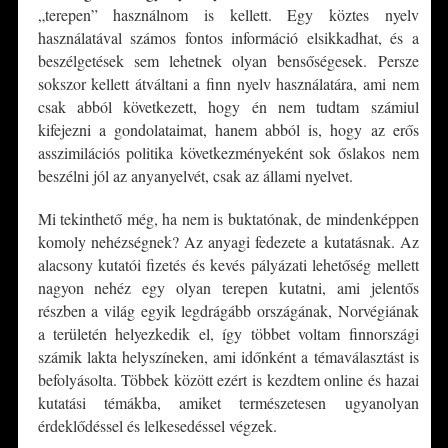
„terepen” használnom is kellett. Egy köztes nyelv
használatával számos fontos információ elsikkadhat, és a
beszélgetések sem lehetnek olyan bensőségesek. Persze
sokszor kellett átváltani a finn nyelv használatára, ami nem
csak abból következett, hogy én nem tudtam számiul
kifejezni a gondolataimat, hanem abból is, hogy az erős
asszimilációs politika következményeként sok őslakos nem
beszélni jól az anyanyelvét, csak az állami nyelvet.
Mi tekinthető még, ha nem is buktatónak, de mindenképpen
komoly nehézségnek? Az anyagi fedezete a kutatásnak. Az
alacsony kutatói fizetés és kevés pályázati lehetőség mellett
nagyon nehéz egy olyan terepen kutatni, ami jelentős
részben a világ egyik legdrágább országának, Norvégiának
a területén helyezkedik el, így többet voltam finnországi
számik lakta helyszíneken, ami időnként a témaválasztást is
befolyásolta. Többek között ezért is kezdtem online és hazai
kutatási témákba, amiket természetesen ugyanolyan
érdeklődéssel és lelkesedéssel végzek.