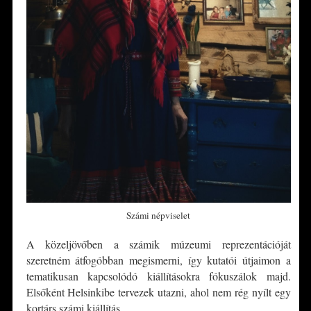
Számi népviselet
A közeljövőben a számik múzeumi reprezentációját
szeretném átfogóbban megismerni, így kutatói útjaimon a
tematikusan kapcsolódó kiállításokra fókuszálok majd.
Elsőként Helsinkibe tervezek utazni, ahol nem rég nyílt egy
kortárs számi kiállítás.