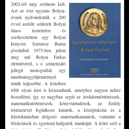
2002-ről még szólnom kell.
Azt az évet ugyanis Bolyai-
évnek nyilvánították a 200
évvel azelőtt született Bolyai
János tiszteletére és
szerkesztettem egy Bolyai
könyvet. Szénássy Barna
jóvoltából 1975-ben jelent
meg mű Bolyai Farkas
életművéről, s e szintetizáló
jellegű monográfiát egy
tanulmánygyűjteménnyel
tettük teljesebbé. A kötetben
több olyan írást is közreadtunk, amelyhez nagyon nehéz
hozzáférni, így ez nagyban segíti az irodalomtörténészek,
matematikatörténészek, könyvtártudósok, az Erdély
történetével foglalkozó kutatók, a középiskolai és a
felsőoktatásban dolgozó matematikatanárok, valamint a
főiskolások és egyetemi hallgatók munkáját. A kötet szól a