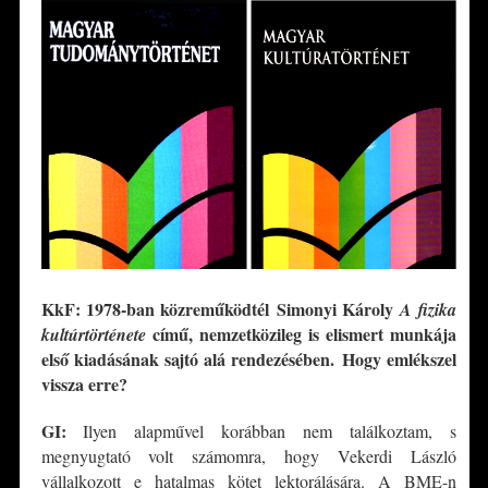
KkF: 1978-ban közreműködtél Simonyi Károly
A fizika
című, nemzetközileg is elismert munkája
kultúrtörténete
első kiadásának sajtó alá rendezésében. Hogy emlékszel
vissza erre?
GI:
Ilyen alapművel korábban nem találkoztam, s
megnyugtató volt számomra, hogy Vekerdi László
vállalkozott e hatalmas kötet lektorálására. A BME-n