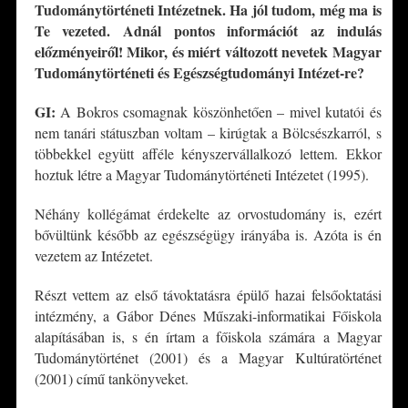
Tudománytörténeti Intézetnek. Ha jól tudom, még ma is
Te vezeted. Adnál pontos információt az indulás
előzményeiről! Mikor, és miért változott nevetek Magyar
Tudománytörténeti és Egészségtudományi Inté
zet-re?
GI:
A Bokros csomagnak köszönhetően – mivel kutatói és
nem tanári státuszban voltam – kirúgtak a Bölcsészkarról, s
többekkel együtt afféle kényszervállalkozó lettem. Ekkor
hoztuk létre a Magyar Tudománytörténeti Intézetet (1995).
Néhány kollégámat érdekelte az orvostudomány is, ezért
bővültünk később az egészségügy irányába is. Azóta is én
vezetem az Intézetet.
Részt vettem az első távoktatásra épülő hazai felsőoktatási
intézmény, a Gábor Dénes Műszaki-informatikai Főiskola
alapításában is, s én írtam a főiskola számára a Magyar
Tudománytörténet (2001) és a Magyar Kultúratörténet
(2001) című tankönyveket.