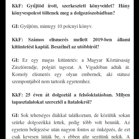
KkF: Gyűjtöd írott, szerkesztett könyveidet? Hány
könyvespolcot töltenek meg a
dolgozószobá
dban?
GI:
Gyűjtöm, mintegy 10 polcnyi könyv.
KkF: Számos elismerés mellett 2019-ben állami
kitüntetést kaptál. Beszélnél az utóbbiró
l?
GI:
Ez egy magas kitüntetés: a Magyar Köztársaság
Zászlórendje, polgári tagozat. A Vigadóban adták át.
Komoly elismerés egy olyan embernek, aki státusz
szempontjából nem tartozik egyetemhez.
KkF: 25 éven át dolgoztál a felsőoktatásban. Milyen
tapasztalatokat szereztél a fiatalokró
l?
GI:
Sok tehetséges diákkal találkoztam, de közülük sokan
szürke dolgozókká lettek, pedig több volt bennük. Az
egyetem befejezése után nagyon fontos az önképzés, de ezt
csak kevesen látják be, s ebben alig segítünk nekik. A