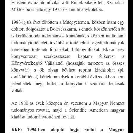
Einstein és az atomfizika volt. Ennek sikere lett, Szabolcsi
Miklós be is tette egy 1975-ös tanulmánykötetbe.
1983-ig tíz évet töltöttem a Műegyetemen, közben írtam egy
doktori dolgozatot a Bölcsészkarra, s ennek köszönhetően át
is kerültem oda tudományos kutatónak, s közben tanítottam
tudománytörténetet, továbbá a történelmi segédtudományok
keretében történeti forrásokat, bibliográfiákat. Ekkor egy
könyvsorozat szerkesztésére kaptam felkérést a
Könyvértékesítő Vállalattól (hozzájuk tartozott az összes
könyvtár), s ők olyan bővített reprint kiadásokat (pl.
családtörténet) kértek, amelyek a korábbi évtizedekben nem
jelenhettek meg, holott a könyvtárak számára fontosak
voltak.
Az 1980-as évek közepén én vezettem a Magyar Nemzet
tudományos rovatát, majd a Scientific American magyar
kiadása tudománytörténeti rovatát.
KkF: 1994-ben alapító tagja voltál a Magyar