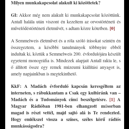
Milyen munkakapcsolat alakult ki közö
ttetek?
GI:
Akkor még nem alakult ki munkakapcsolat közöttünk.
Antall halála után viszont én kezeltem az orvostörténeti és
[0]
művelődéstörténeti életművét, s adtam közre kötetben.
A Semmelweis életművet és a róla szóló írásokat szintén én
összegeztem, a későbbi tanulmányok többnyire ebből
indultak ki, köztük a Semmelweis 200. évfordulójára készült
egyetemi monográfia is. Mindezek alapjait Antall rakta le, s
ő állított össze egy remek múzeumi kiállítási anyagot is,
amely napjainkban is megtekinthető.
KkF: A Madách évforduló kapcsán keresgéltem
az
interneten, s rábukkantam a Csak egy kultúránk van –
Madách és a Tudományok cím
beszélgetésre.
[1]
A
ű
Magyar Rádióban 1981-ben elhangzott m
sorban
ű
magad is részt vettél, majd sajtó alá is Te rendezted.
Hogy emlékszel vissza a színes, széles körű rádiós
munkássá
godra?