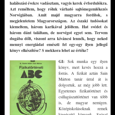
halálozási évekre vadásztam, vagyis kerek évfordulókra.
Azt reméltem, hogy róluk várható sajtómegemlékezés
Norvégiában. Amit majd magyarra fordítok, s
megjelentetem
Magyarországon. Az északi tudósokat
kiemeltem, három karikával jelöltem. Hat svédet és
három dánt találtam, de norvégot egyet sem. Tervem
dugába dőlt, viszont arra kíváncsi
lennék, hogy neked
mennyi energiádat emészti fel egy-egy ilyen jellegű
könyv elkészíté
se?
S mekkora lehet az érté
ke?
GI:
Sok munka egy ilyen
könyv, mert kevés hozzá a
forrás. A fizikát aztán Sain
Márton tanár úrral át is
dolgoztuk, az még jobb lett.
Egyetemes fizikatörténet és
csillagászattörténet van több
is, de magyar nemigen.
Középiskolásoknak remek
kiegészítő könyvek. Szóval