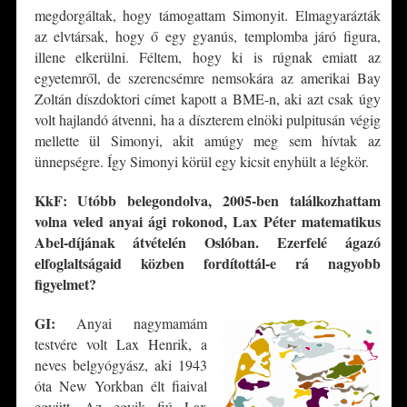
megdorgáltak, hogy támogattam Simonyit. Elmagyarázták
az elvtársak, hogy ő egy gyanús, templomba járó figura,
illene elkerülni. Féltem, hogy ki is rúgnak emiatt az
egyetemről, de szerencsémre nemsokára az amerikai Bay
Zoltán díszdoktori címet kapott a BME-n, aki azt csak úgy
volt hajlandó átvenni, ha a díszterem elnöki pulpitusán végig
mellette ül Simonyi, akit amúgy meg sem hívtak az
ünnepségre. Így Simonyi körül egy kicsit enyhült a légkör.
KkF: Utóbb belegondolva, 2005-ben találkozhattam
volna veled anyai ági rokonod, Lax Péter matematikus
Abel-díjának átvételén Oslóban. Ezerfelé ágazó
elfoglaltságaid közben fordítottál-e rá nagyobb
figyelmet?
GI:
Anyai nagymamám
testvére volt Lax Henrik, a
neves belgyógyász, aki 1943
óta New Yorkban élt fiaival
együtt. Az egyik fiú Lax