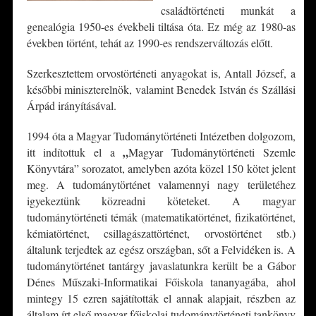
családtörténeti munkát a
genealógia 1950-es évekbeli tiltása óta. Ez még az 1980-as
években történt, tehát az 1990-es rendszerváltozás előtt.
Szerkesztettem orvostörténeti anyagokat is, Antall József, a
későbbi miniszterelnök, valamint Benedek István és Szállási
Árpád irányításával.
1994 óta a Magyar Tudománytörténeti Intézetben dolgozom,
„
itt indítottuk el a
Magyar Tudománytörténeti Szemle
Könyvtára” sorozatot, amelyben azóta közel 150 kötet jelent
meg. A tudománytörténet valamennyi nagy területéhez
igyekeztünk közreadni köteteket. A magyar
tudománytörténeti témák (matematikatörténet, fizikatörténet,
kémiatörténet, csillagászattörténet, orvostörténet stb.)
általunk terjedtek az egész országban, sőt a Felvidéken is. A
tudománytörténet tantárgy javaslatunkra került be a Gábor
Dénes Műszaki-Informatikai Főiskola tananyagába, ahol
mintegy 15 ezren sajátították el annak alapjait, részben az
általam írt első magyar főiskolai tudománytörténeti tankönyv