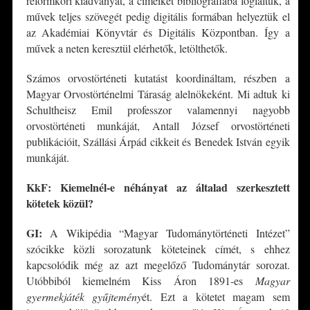
reformkori kiadványát, a címeiket bibliográfiába foglaltuk, a
művek teljes szövegét pedig digitális formában helyeztük el
az Akadémiai Könyvtár és Digitális Központban. Így a
művek a neten keresztül elérhetők, letölthetők.
Számos orvostörténeti kutatást koordináltam, részben a
Magyar Orvostörténelmi Táraság alelnökeként. Mi adtuk ki
Schultheisz Emil professzor valamennyi nagyobb
orvostörténeti munkáját, Antall József orvostörténeti
publikációit, Szállási Árpád cikkeit és Benedek István egyik
munkáját.
KkF: Kiemelnél-e néhányat az általad szerkesztett
kötetek közü
l?
GI:
A Wikipédia “Magyar Tudománytörténeti Intézet”
szócikke közli sorozatunk köteteinek címét, s ehhez
kapcsolódik még az azt megelőző Tudománytár sorozat.
Utóbbiból kiemelném Kiss Áron 1891-es
Magyar
gyermekjáték gyűjtemény
ét. Ezt a kötetet magam sem