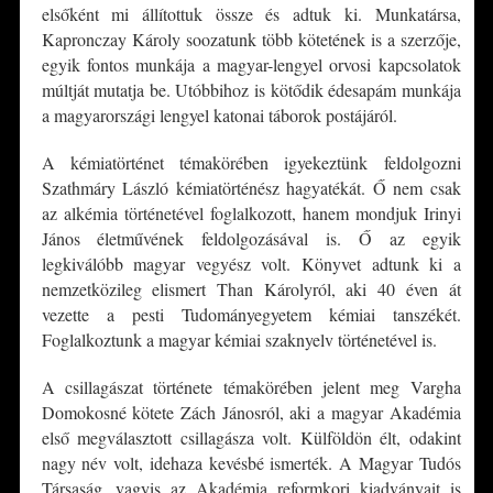
elsőként mi állítottuk össze és adtuk ki. Munkatársa,
Kapronczay Károly soozatunk több kötetének is a szerzője,
egyik fontos munkája a magyar-lengyel orvosi kapcsolatok
múltját mutatja be. Utóbbihoz is kötődik édesapám munkája
a magyarországi lengyel katonai táborok postájáról.
A kémiatörténet témakörében igyekeztünk feldolgozni
Szathmáry László kémiatörténész hagyatékát. Ő nem csak
az alkémia történetével foglalkozott, hanem mondjuk Irinyi
János életművének feldolgozásával is. Ő az egyik
legkiválóbb magyar vegyész volt. Könyvet adtunk ki a
nemzetközileg elismert Than Károlyról, aki 40 éven át
vezette a pesti Tudományegyetem kémiai tanszékét.
Foglalkoztunk a magyar kémiai szaknyelv történetével is.
A csillagászat története témakörében jelent meg Vargha
Domokosné kötete Zách Jánosról, aki a magyar Akadémia
első megválasztott csillagásza volt. Külföldön élt, odakint
nagy név volt, idehaza kevésbé ismerték. A Magyar Tudós
Társaság, vagyis az Akadémia reformkori kiadványait is