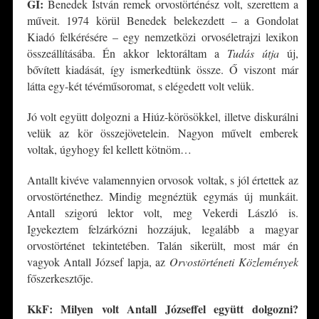
GI:
Benedek István remek orvostörténész volt, szerettem a
műveit. 1974 körül Benedek belekezdett – a Gondolat
Kiadó felkérésére – egy nemzetközi orvoséletrajzi lexikon
összeállításába. Én akkor lektoráltam a
Tudás útja
új,
bővített kiadását, így ismerkedtünk össze. Ő viszont már
látta egy-két tévéműsoromat, s elégedett volt velük.
Jó volt együtt dolgozni a Hiúz-körösökkel, illetve diskurálni
velük az kör összejövetelein. Nagyon művelt emberek
voltak, úgyhogy fel kellett kötnöm…
Antallt kivéve valamennyien orvosok voltak, s jól értettek az
orvostörténethez. Mindig megnéztük egymás új munkáit.
Antall szigorú lektor volt, meg Vekerdi László is.
Igyekeztem felzárkózni hozzájuk, legalább a magyar
orvostörténet tekintetében. Talán sikerült, most már én
vagyok Antall József lapja, az
Orvostörténeti Közlemények
főszerkesztője.
KkF: Milyen volt Antall Józseffel együtt dolgozni?