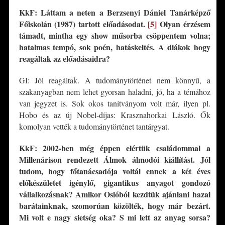
KkF: Láttam a neten a Berzsenyi Dániel Tanárképző
Főiskolán (1987) tartott előadásodat.
[5]
Olyan érzésem
támadt, mintha egy show műsorba csöppentem volna;
hatalmas tempó, sok
poén, hatáskeltés. A diákok hogy
reagáltak az előadásaidra?
GI: Jól reagáltak. A tudománytörténet nem könnyű, a
szakanyagban nem lehet gyorsan haladni, jó, ha a témához
van jegyzet is. Sok okos tanítványom volt már, ilyen pl.
Hobo és az új Nobel-díjas: Krasznahorkai László. Ők
komolyan vették a tudománytörténet tantárgyat.
KkF: 2002-ben még éppen elértük családommal a
Millenárison rendezett Álmok álmodói kiállítást.
Jól
tudom, hogy főtanácsadója voltál ennek a két éves
előkészületet igénylő, gigantikus
anyagot gondozó
vállalkozá
snak?
Amikor Oslóból kezdtük ajánlani hazai
barátainknak, szomorúan közölték, hogy már bezárt.
Mi volt e nagy sietség oka? S mi lett az anyag sorsa?