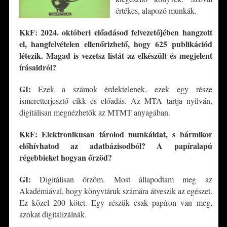
értékes, alapozó munkák.
KkF: 2024. októberi előadásod felvezetőjében hangzott
el, hangfelvételen ellenőrizhető, hogy
625 publikációd
létezik. Magad is vezetsz listát az elkészült és megjelent
írásaidró
l?
GI:
Ezek a számok érdektelenek, ezek egy része
ismeretterjesztő cikk és előadás. Az MTA tartja nyilván,
digitálisan megnézhetők az MTMT anyagában.
KkF: Elektronikusan tárolod munkáidat, s bármikor
előhívhatod az adatbázisodbó
l? A pap
íralapú
régebbieket hogyan őrzö
d?
GI:
Digitálisan őrzöm. Most állapodtam meg az
Akadémiával, hogy könyvtáruk számára átveszik az egészet.
Ez közel 200 kötet. Egy részük csak papíron van meg,
azokat digitalizálnák.