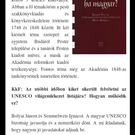
Abban a fő témaköröm a pesti
szakkönyvkiadás és
könyvkereskedelem története
1748 és 1848 között. Itt két
kiemelt téma szerepel: az
egyetem Budáról Pestre
települése és a tanárok Pesten
kiadott művei, a másik az
Akadémia reformkori kiadói
tevékenysége. Fontos téma még az Akadémia 1848-as
tankönyveinek ismeretlen története.
KkF: Az utóbbi időben kiket sikerült felvétetni az
UNESCO világemlékezet listájára? Hogyan
működik
ez?
Bolyai Jánost és Semmelweis Ignácot. A magyar UNESCO
bizottság javasolja és a nemzetközi dönt. A mi feladatunk,
hogy nagyon jó javaslatokat adjunk be.