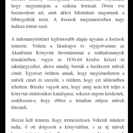
hogy megismerjem a szakma forrásait. Ötven éve
hasznosítom azt, amit akkor kikutattam magamnak a
bibliográfiák terén. A források megismerésében nagy
tudásra tettem szert.
A tudománytörténet legfontosabb alapja ugyanis a források
ismerete. Vettem a fáradságot és végigolvastam az
Akadémiai Könyvtár Inventáriumát a reáltudományok
témakörében, vagyis az 1830-tól kezdve kézzel írt
raktárjegyzéket, ahova mindig beírták a beérkezett művek
címét. Egyrészt örültem annak, hogy megismerhetem a
művek címét és szerzőit, s örültem, hogy ezt időrendben
tehettem. Büszke vagyok arra, hogy amíg nem lett teljes a
könyvtár elektronikus katalógusa, sokszor engem kérdeztek,
emlékszem-e, hogy ebben a témában milyen művek
léteznek.
Hozzá kell tennem, hogy természetesen Vekerdi mindezt
tudta, ő ott dolgozott a könyvtárban, s az új művek