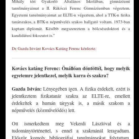
Mihály téri Gyakorló Általános Iskolában, gimnáziumi
tanulmányaimat a II. Rákóczi Ferenc Gimnáziumban végeztem.
Egyetemi tanulmányaimat az ELTE-n végeztem, ahol a TTK-n fizika
tanárszakos, a BTK-n népművelés szakos hallgató voltam. 1973-ban
kaptam diplomát. Később megszereztem a bölcsészdoktori és a
kandidátusi fokozatot is.”
Dr. Gaz
da Istvánt Kovács Katáng Ferenc kér
dezte.
Kovács katáng Ferenc: Önállóan döntöttél, hogy melyik
egyetemre jelentkezel, melyik karra és szakra?
Gazda István:
Lényegében igen. A fizika érdekelt, ezért is
jelentkeztem fizikatanár szakra az ELTE-re, emellett
érdekeltek a humán tárgyak is, a másik szakom a
népművelés (közművelődés) lett.
Ott ismerkedtem meg Vekerdi Lászlóval és a
tudománytörténettel, s ennél a szakmánál leragadtam.
Először komoly bibliográfiai tanulmányokat folytattam,