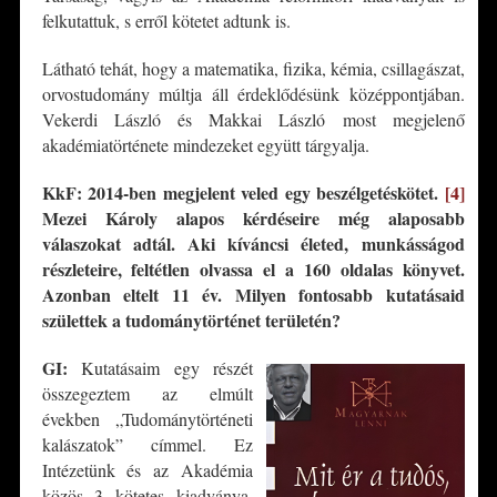
felkutattuk, s erről kötetet adtunk is.
Látható tehát, hogy a matematika, fizika, kémia, csillagászat,
orvostudomány múltja áll érdeklődésünk középpontjában.
Vekerdi László és Makkai László most megjelenő
akadémiatörténete mindezeket együtt tárgyalja.
KkF: 2014-ben megjelent veled egy beszélgetéskötet.
[4]
Mezei Károly alapos kérdéseire még
alaposabb
válaszokat adtál. Aki kíváncsi életed, munkásságod
részleteire, feltétlen olvassa el
a 160 oldalas könyvet.
Azonban eltelt 11 év. Milyen fontosabb kutatásaid
születtek a
tudománytörténet területé
n?
GI:
Kutatásaim egy részét
összegeztem az elmúlt
években „Tudománytörténeti
kalászatok” címmel. Ez
Intézetünk és az Akadémia
közös 3 kötetes kiadványa.