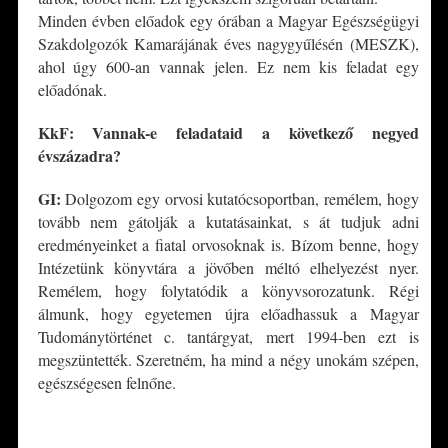
Minden évben előadok egy órában a Magyar Egészségügyi
Szakdolgozók Kamarájának éves nagygyűlésén (MESZK),
ahol úgy 600-an vannak jelen. Ez nem kis feladat egy
előadónak.
KkF: Vannak-e feladataid a következő negyed
évszá
zadra?
GI:
Dolgozom egy orvosi kutatócsoportban, remélem, hogy
tovább nem gátolják a kutatásainkat, s át tudjuk adni
eredményeinket a fiatal orvosoknak is. Bízom benne, hogy
Intézetünk könyvtára a jövőben méltó elhelyezést nyer.
Remélem, hogy folytatódik a könyvsorozatunk. Régi
álmunk, hogy egyetemen újra előadhassuk a Magyar
Tudománytörténet c. tantárgyat, mert 1994-ben ezt is
megszüntették. Szeretném, ha mind a négy unokám szépen,
egészségesen felnőne.
*