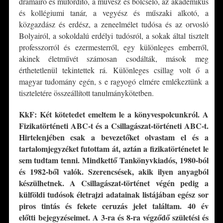
drámaíró és műfordító, a művész és bölcselő, az akadémikus
és kollégiumi tanár, a vegyész és műszaki alkotó, a
közgazdász és erdész, a zeneelmélet tudósa és az orvosló
Bolyairól, a sokoldalú erdélyi tudósról, a sokak által tisztelt
professzorról és ezermesterről, egy különleges emberről,
akinek életművét számosan csodálták, mások meg
érthetetlenül tekintettek rá. Különleges csillag volt ő a
magyar tudomány egén, s e ragyogó elmére emlékeztünk a
tiszteletére összeállított tanulmánykötetben.
KkF: Két kötetedet emeltem le a könyvespolcunkról. A
Fizikatörténeti ABC-t és a Csillagászat-történeti ABC-t.
Hirtelenjében csak a bevezetőket olvastam el és a
tartalomjegyzéket futottam át, aztán a fizikatörténetet le
sem tudtam tenni. Mindkettő Tankönyvkiadós, 1980-ból
és
1982-ből valók. Szerencsések, akik ilyen anyagból
készülhetnek. A Csillagászat-történet
végén pedig a
külföldi tudósok életrajzi adatainak listájában egész sor
piros tintás és fekete
ceruzás jelet találtam. 40 év
előtti bejegyzéseimet. A 3-ra és 8-ra végződő születési és