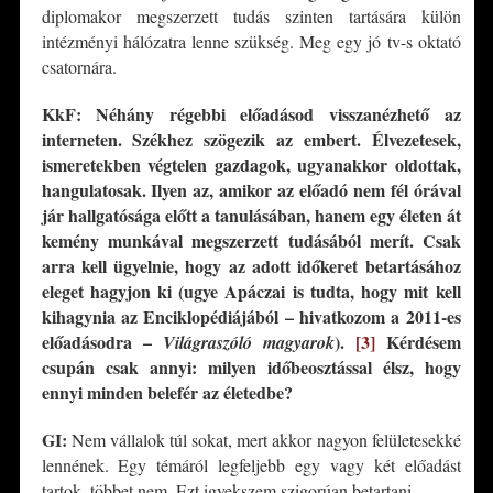
diplomakor megszerzett tudás szinten tartására külön
intézményi hálózatra lenne szükség. Meg egy jó tv-s oktató
csatornára.
KkF: Néhány régebbi előadásod
visszanézhető az
interneten. Székhez szögezik az embert. Élvezetesek,
ismeretekben végtelen gazdagok, ugyanakkor oldottak,
hangulatosak. Ilyen az, amikor az előadó nem fél órával
jár hallgatósága előtt a tanulásában, hanem egy életen át
kemény munkával megszerzett tudásából merít. Csak
arra kell ügyelnie, hogy az adott időkeret betartásához
eleget hagyjon ki (ugye Apáczai is tudta, hogy mit kell
kihagynia az Enciklopédiájából – hivatkozom a 2011-es
előadásodra –
).
[3]
Kérdésem
Világraszóló magyarok
csupán csak annyi: milyen időbeosztással élsz, hogy
ennyi minden belefér az életedbe?
GI:
Nem vállalok túl sokat, mert akkor nagyon felületesekké
lennének. Egy témáról legfeljebb egy vagy két előadást
tartok, többet nem. Ezt igyekszem szigorúan betartani.