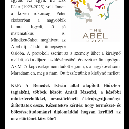
Péter (1925-2025) volt. Innen
a közeli rokonság. Péter
elsősorban a nagyobbik
fiamra figyelt, ő jó
matematikus is.
Mindkettőnket meghívott az
Abel-díj átadó ünnepségre
Oslóba. A protokoll szerint az a személy ülhet a királynő
mellett, aki a díjazott szülővárosából érkezett az ünnepségre.
Az MTA képviselője nem tudott eljönni, s a nagykövet sem.
Maradtam én, meg a fiam. Ott feszítettünk a királynő mellett.
KkF: A Benedek István által alapított Hiúz-kör
tagjaként, többek között Antall Józseffel, a későbbi
miniszterelnökkel, orvostörténeti életrajzgyűjteményt
állítottatok össze. Kézenfekvő kérdés: hogy természet- és
bölcsészettudományi diplomáddal hogyan kerültél az
orvostörténet közelé
be?