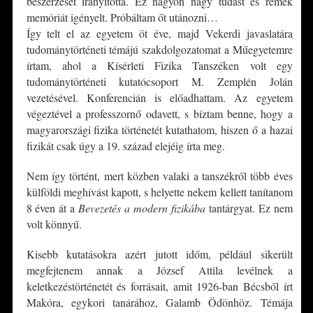
beszerzését irányította. Ez nagyon nagy tudást és remek
memóriát igényelt. Próbáltam őt utánozni…
Így telt el az egyetem öt éve, majd Vekerdi javaslatára
tudománytörténeti témájú szakdolgozatomat a Műegyetemre
írtam, ahol a Kísérleti Fizika Tanszéken volt egy
tudománytörténeti kutatócsoport M. Zemplén Jolán
vezetésével. Konferencián is előadhattam. Az egyetem
végeztével a professzornő odavett, s bíztam benne, hogy a
magyarországi fizika történetét kutathatom, hiszen ő a hazai
fizikát csak úgy a 19. század elejéig írta meg.
Nem így történt, mert közben valaki a tanszékről több éves
külföldi meghívást kapott, s helyette nekem kellett tanítanom
8 éven át a
Bevezetés a modern fizikába
tantárgyat. Ez nem
volt könnyű.
Kisebb kutatásokra azért jutott időm, például sikerült
megfejtenem annak a József Attila levélnek a
keletkezéstörténetét és forrásait, amit 1926-ban Bécsből írt
Makóra, egykori tanárához, Galamb Ödönhöz. Témája