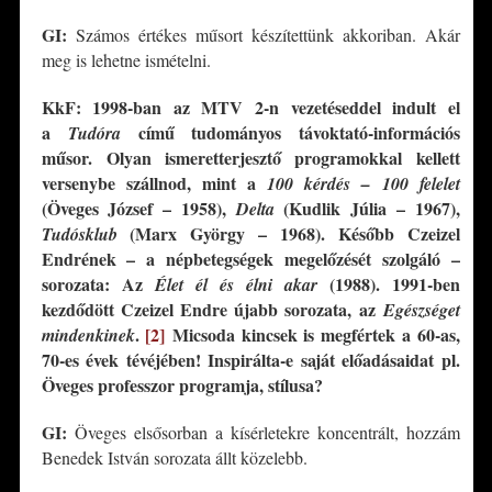
GI:
Számos értékes műsort készítettünk akkoriban. Akár
meg is lehetne ismételni.
KkF: 1998-ban az MTV 2-n vezetéseddel indult el
a
című tudományos távoktató-információs
Tudóra
műsor.
Olyan ismeretterjesztő programokkal kellett
versenybe szállnod, mint a
100 kérdés – 100 felelet
(Öveges József – 1958),
(Kudlik Júlia – 1967),
Delta
(Marx György – 1968). Később Czeizel
Tudósklub
Endrének – a népbetegségek megelőzését szolgáló –
sorozata: Az
(1988). 1991-ben
Élet él és élni akar
kezdődött Czeizel Endre újabb sorozata, az
Egészséget
.
[2]
Micsoda kincsek is megfértek a 60-as,
mindenkinek
70-es évek tévéjében! Inspirálta-e saját előadásaidat pl.
Öveges professzor programja, stí
lusa?
GI:
Öveges elsősorban a kísérletekre koncentrált, hozzám
Benedek István sorozata állt közelebb.