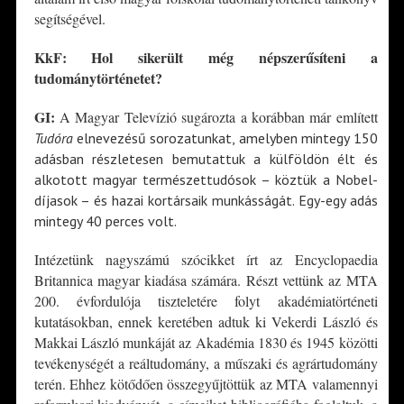
segítségével.
KkF:
Hol sikerült még népszerűsíteni a
tudománytörté
netet?
GI:
A Magyar Televízió sugározta a korábban már említett
Tudóra
elnevezésű sorozatunkat, amelyben mintegy 150
adásban részletesen bemutattuk a külföldön élt és
alkotott magyar természettudósok – köztük a Nobel-
díjasok – és hazai kortársaik munkásságát. Egy-egy adás
mintegy 40 perces volt.
Intézetünk nagyszámú szócikket írt az Encyclopaedia
Britannica magyar kiadása számára. Részt vettünk az MTA
200. évfordulója tiszteletére folyt akadémiatörténeti
kutatásokban, ennek keretében adtuk ki Vekerdi László és
Makkai László munkáját az Akadémia 1830 és 1945 közötti
tevékenységét a reáltudomány, a műszaki és agrártudomány
terén. Ehhez kötődően összegyűjtöttük az MTA valamennyi