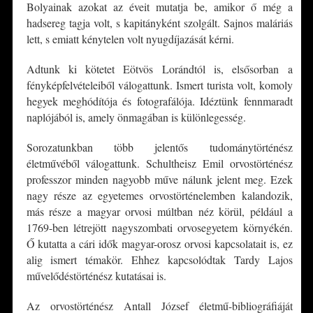
Bolyainak azokat az éveit mutatja be, amikor ő még a
hadsereg tagja volt, s kapitányként szolgált. Sajnos maláriás
lett, s emiatt kénytelen volt nyugdíjazását kérni.
Adtunk ki kötetet Eötvös Lorándtól is, elsősorban a
fényképfelvételeiből válogattunk. Ismert turista volt, komoly
hegyek meghódítója és fotografálója. Idéztünk fennmaradt
naplójából is, amely önmagában is különlegesség.
Sorozatunkban több jelentős tudománytörténész
életművéből válogattunk. Schultheisz Emil orvostörténész
professzor minden nagyobb műve nálunk jelent meg. Ezek
nagy része az egyetemes orvostörténelemben kalandozik,
más része a magyar orvosi múltban néz körül, például a
1769-ben létrejött nagyszombati orvosegyetem környékén.
Ő kutatta a cári idők magyar-orosz orvosi kapcsolatait is, ez
alig ismert témakör. Ehhez kapcsolódtak Tardy Lajos
művelődéstörténész kutatásai is.
Az orvostörténész Antall József életmű-bibliográfiáját