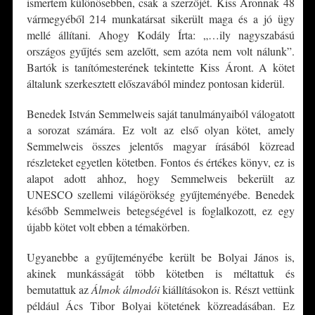
ismertem különösebben, csak a szerzőjét. Kiss Áronnak 48
vármegyéből 214 munkatársat sikerült maga és a jó ügy
mellé állítani. Ahogy Kodály Írta: „…ily nagyszabású
országos gyűjtés sem azelőtt, sem azóta nem volt nálunk”.
Bartók is tanítómesterének tekintette Kiss Áront. A kötet
általunk szerkesztett előszavából mindez pontosan kiderül.
Benedek István Semmelweis saját tanulmányaiból válogatott
a sorozat számára. Ez volt az első olyan kötet, amely
Semmelweis összes jelentős magyar írásából közread
részleteket egyetlen kötetben. Fontos és értékes könyv, ez is
alapot adott ahhoz, hogy Semmelweis bekerült az
UNESCO szellemi világörökség gyűjteményébe. Benedek
később Semmelweis betegségével is foglalkozott, ez egy
újabb kötet volt ebben a témakörben.
Ugyanebbe a gyűjteményébe került be Bolyai János is,
akinek munkásságát több kötetben is méltattuk és
bemutattuk az
Álmok álmodói
kiállításokon is. Részt vettünk
például Ács Tibor Bolyai kötetének közreadásában. Ez