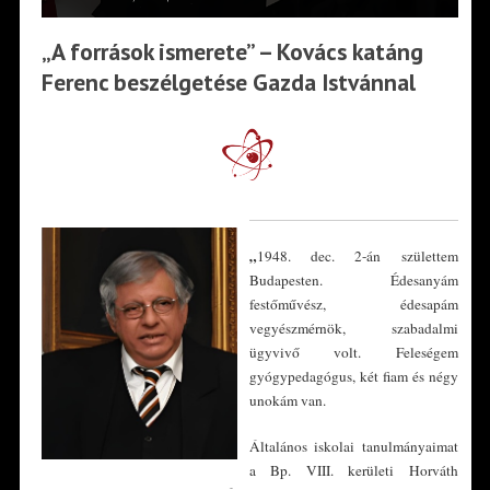
„A források ismerete” – Kovács katáng
Ferenc beszélgetése Gazda Istvánnal
„
1948. dec. 2-án születtem
Budapesten. Édesanyám
festőművész, édesapám
vegyészmérnök, szabadalmi
ügyvivő volt. Feleségem
gyógypedagógus, két fiam és négy
unokám van.
Általános iskolai tanulmányaimat
a Bp. VIII. kerületi Horváth