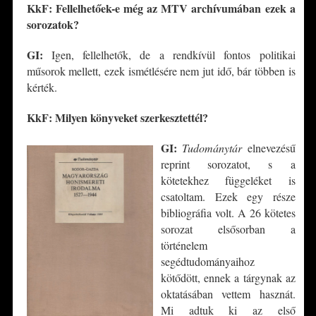
KkF: Fellelhetőek-e még az MTV archívumában ezek a
sorozatok?
GI:
Igen, fellelhetők, de a rendkívül fontos politikai
műsorok mellett, ezek ismétlésére nem jut idő, bár többen is
kérték.
KkF: Milyen könyveket szerkesztetté
l?
GI:
Tudománytár
elnevezésű
reprint sorozatot, s a
kötetekhez függeléket is
csatoltam. Ezek egy része
bibliográfia volt. A 26 kötetes
sorozat elsősorban a
történelem
segédtudományaihoz
kötődött, ennek a tárgynak az
oktatásában vettem hasznát.
Mi adtuk ki az első