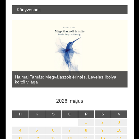
Könyvesbolt
a
Halmai Tamás: Megválaszolt érintés. Leveles Ibolya
Laka
költői világa
2026. május
H
K
S
C
P
S
V
1
2
3
4
5
6
7
8
9
10
11
12
13
14
15
16
17