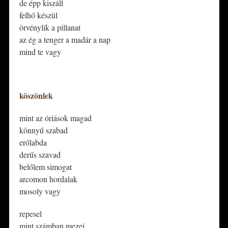
de épp kiszáll
felhő készül
örvénylik a pillanat
az ég a tenger a madár a nap
mind te vagy
*
köszönlek
mint az óriások magad
könnyű szabad
erőlabda
derűs szavad
belőlem simogat
arcomon hordalak
mosoly vagy
repesel
mint számban mezei