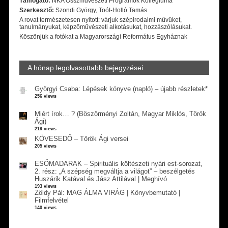
Támogató:
NKA Összművészeti Programok Kollégiuma
Szerkesztő:
Szondi György, Toót-Holló Tamás
A rovat természetesen nyitott: várjuk szépirodalmi művüket,
tanulmányukat, képzőművészeti alkotásukat, hozzászólásukat.
Köszönjük a fotókat a Magyarországi Református Egyháznak
A hónap legolvasottabb bejegyzései
Györgyi Csaba: Lépések könyve (napló) – újabb részletek*
256 views
Miért írok… ? (Böszörményi Zoltán, Magyar Miklós, Török
Ági)
219 views
KÖVESEDŐ – Török Ági versei
205 views
ESŐMADARAK – Spirituális költészeti nyári est-sorozat,
2. rész: „A szépség megváltja a világot” – beszélgetés
Huszárik Katával és Jász Attilával | Meghívó
193 views
Zöldy Pál: MAG ÁLMA VIRÁG | Könyvbemutató |
Filmfelvétel
140 views