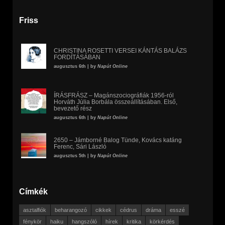
Friss
CHRISTINA ROSETTI VERSEI KÁNTÁS BALÁZS
FORDÍTÁSÁBAN
augusztus 6th | by
Napút Online
ÍRÁSFRÁSZ – Magánszociográfiák 1956-ról
Horváth Júlia Borbála összeállításában. Első,
bevezető rész
augusztus 6th | by
Napút Online
2650 – Jámborné Balog Tünde, Kovács katáng
Ferenc, Sári László
augusztus 5th | by
Napút Online
Címkék
asztalfiók
beharangozó
cikkek
cédrus
dráma
esszé
fénykör
haiku
hangszóló
hírek
kritika
körkérdés