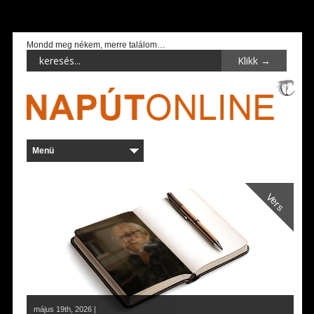
Mondd meg nékem, merre találom…
Vers
május 19th, 2026 |