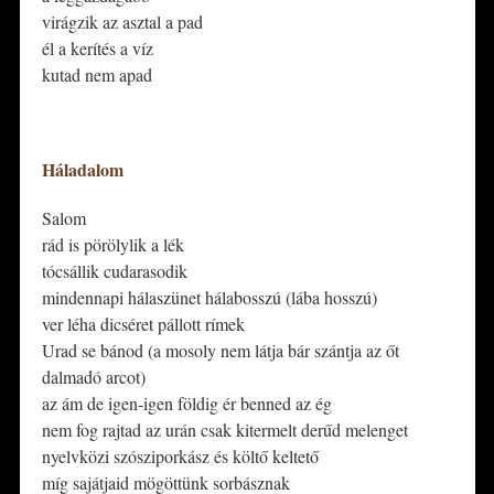
virágzik az asztal a pad
él a kerítés a víz
kutad nem apad
*
Háladalom
Salom
rád is pörölylik a lék
tócsállik cudarasodik
mindennapi hálaszünet hálabosszú (lába hosszú)
ver léha dicséret pállott rímek
Urad se bánod (a mosoly nem látja bár szántja az őt
dalmadó arcot)
az ám de igen-igen földig ér benned az ég
nem fog rajtad az urán csak kitermelt derűd melenget
nyelvközi szósziporkász és költő keltető
míg sajátjaid mögöttünk sorbásznak