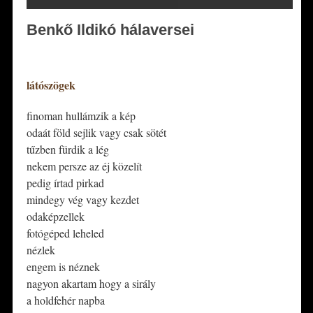
Benkő Ildikó hálaversei
*
látószögek
finoman hullámzik a kép
odaát föld sejlik vagy csak sötét
tűzben fürdik a lég
nekem persze az éj közelít
pedig írtad pirkad
mindegy vég vagy kezdet
odaképzellek
fotógéped leheled
nézlek
engem is néznek
nagyon akartam hogy a sirály
a holdfehér napba