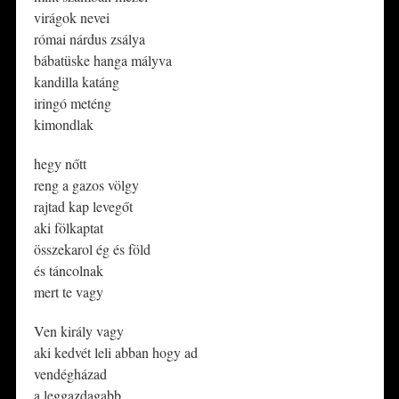
virágok nevei
római nárdus zsálya
bábatüske hanga mályva
kandilla katáng
iringó meténg
kimondlak
hegy nőtt
reng a gazos völgy
rajtad kap levegőt
aki fölkaptat
összekarol ég és föld
és táncolnak
mert te vagy
Ven király vagy
aki kedvét leli abban hogy ad
vendégházad
a leggazdagabb