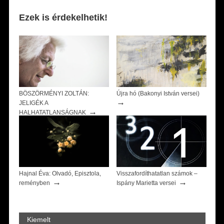
Ezek is érdekelhetik!
BÖSZÖRMÉNYI ZOLTÁN:
Újra hó (Bakonyi István versei)
→
JELIGÉK A
→
HALHATATLANSÁGNAK
Hajnal Éva: Olvadó, Episztola,
Visszafordíthatatlan számok –
→
→
reményben
Ispány Marietta versei
Kiemelt