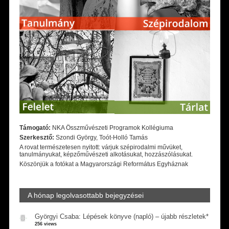
Támogató:
NKA Összművészeti Programok Kollégiuma
Szerkesztő:
Szondi György, Toót-Holló Tamás
A rovat természetesen nyitott: várjuk szépirodalmi művüket,
tanulmányukat, képzőművészeti alkotásukat, hozzászólásukat.
Köszönjük a fotókat a Magyarországi Református Egyháznak
A hónap legolvasottabb bejegyzései
Györgyi Csaba: Lépések könyve (napló) – újabb részletek*
256 views