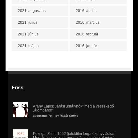
2021. augusztus
2016. április
2021. július
2016. március
2021. június
2016. február
2021. május
2016. január
Friss
Arany Lajos: Járási „királynők” meg a veszekedő
„álompárok”
augusztus 7th | by
Napút Online
Pozsgai Zsolt: 1952 (játékfilm forgatókönyv Jókai
Mór „A jövő század regénye” című műve alapján)