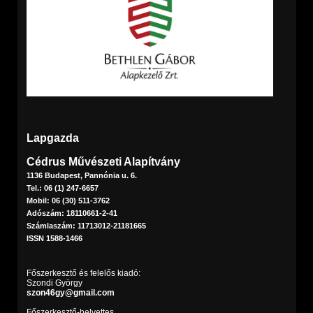
Lapgazda
Cédrus Művészeti Alapítvány
1136 Budapest, Pannónia u. 6.
Tel.: 06 (1) 247-6657
Mobil: 06 (30) 511-3762
Adószám: 18110661-2-41
Számlaszám: 11713012-21181665
ISSN 1588-1466
Főszerkesztő és felelős kiadó:
Szondi György
szon46gy@gmail.com
Főszerkesztő-helyettes