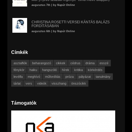
augusztus 7th | by
Napút Online
CHRISTINA ROSETTI VERSEI KÁNTÁS BALÁZS
FORDÍTÁSÁBAN
augusztus 6th | by
Napút Online
Címkék
asztalfiók
beharangozó
cikkek
cédrus
dráma
esszé
fénykör
haiku
hangszóló
hírek
kritika
körkérdés
levélfa
meghívó
műfordítás
próza
pályázat
tanulmány
tárlat
vers
videók
visszhang
önszócikk
Támogatók