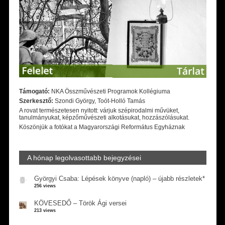
Támogató:
NKA Összművészeti Programok Kollégiuma
Szerkesztő:
Szondi György, Toót-Holló Tamás
A rovat természetesen nyitott: várjuk szépirodalmi művüket,
tanulmányukat, képzőművészeti alkotásukat, hozzászólásukat.
Köszönjük a fotókat a Magyarországi Református Egyháznak
A hónap legolvasottabb bejegyzései
Györgyi Csaba: Lépések könyve (napló) – újabb részletek*
256 views
KÖVESEDŐ – Török Ági versei
213 views