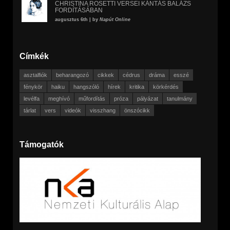
CHRISTINA ROSETTI VERSEI KÁNTÁS BALÁZS
FORDÍTÁSÁBAN
augusztus 6th | by
Napút Online
Címkék
asztalfiók
beharangozó
cikkek
cédrus
dráma
esszé
fénykör
haiku
hangszóló
hírek
kritika
körkérdés
levélfa
meghívó
műfordítás
próza
pályázat
tanulmány
tárlat
vers
videók
visszhang
önszócikk
Támogatók