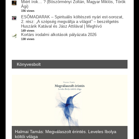
Miért írok… ? (Böszörményi Zoltán, Magyar Miklós, Török
Ági)
156 views
ESŐMADARAK – Spirituális költészeti nyári est-sorozat,
2. rész: „A szépség megváltja a világot” – beszélgetés
Huszárik Katával és Jász Attilával | Meghívó
149 views
Kortárs irodalmi alkotások pályázata 2026
138 views
Könyvesbolt
a
Halmai Tamás: Megválaszolt érintés. Leveles Ibolya
Laka
költői világa