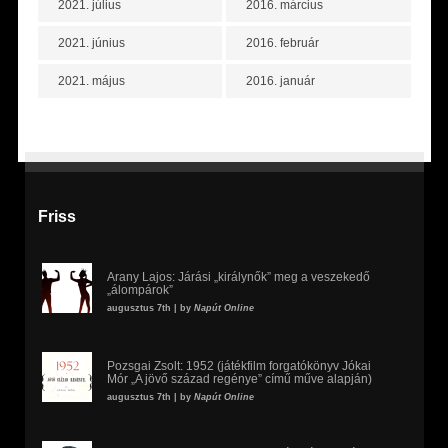
2021. július
2016. március
2021. június
2016. február
2021. május
2016. január
Friss
Arany Lajos: Járási „királynők” meg a veszekedő
„álompárok”
augusztus 7th | by
Napút Online
Pozsgai Zsolt: 1952 (játékfilm forgatókönyv Jókai
Mór „A jövő század regénye” című műve alapján)
augusztus 7th | by
Napút Online