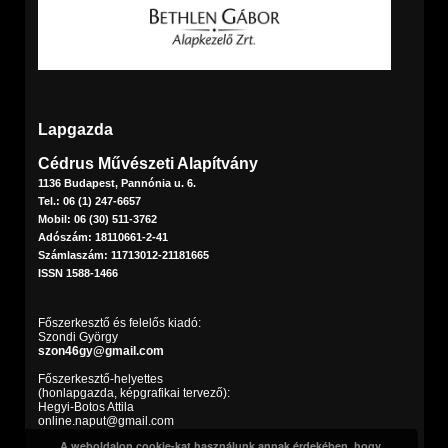
Lapgazda
Cédrus Művészeti Alapítvány
1136 Budapest, Pannónia u. 6.
Tel.: 06 (1) 247-6657
Mobil: 06 (30) 511-3762
Adószám: 18110661-2-41
Számlaszám: 11713012-21181665
ISSN 1588-1466
Főszerkesztő és felelős kiadó:
Szondi György
szon46gy@gmail.com
Főszerkesztő-helyettes
(honlapgazda, képgrafikai tervező):
Hegyi-Botos Attila
online.naput@gmail.com
A weboldalon cookie-kat használunk annak érdekében, hogy