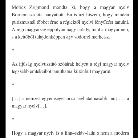
Móricz Zsigmond mondta ki, hogy a magyar nyelv
Bornemisza óta hanyatlott. Én is azt hiszem, hogy minden
purizmusnál többet érne a régiektől nyelvi fényűzést tanulni.
A régi magyarság éppolyan nagy tartály, mint a magyar nép,
s a kettőből tulajdonképpen
egy
vödörrel merhetsz.
*
Az ifjúság nyelvtisztító szótárak helyett a régi magyar nyelv
legszebb emlékeiből tanulhatna különbül magyarul.
*
[…] a nemzet egyéniségét őrző leghatalmasabb mű[…]: a
magyar nyelv[…].
*
Hogy a magyar nyelv is a finn–szláv–latin s nem a modern