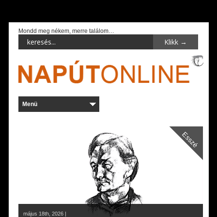
Mondd meg nékem, merre találom…
Esszé
május 18th, 2026 |