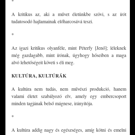
*
A kritikus az, aki a művet életünkbe szövi, s az írót
tudatosodó hajlamainak előharcosává teszi.
*
Az igazi kritikus olyanféle, mint Péterfy [Jenő]; léleknek
még gazdagabb, mint írónak, úgyhogy hőseiben a maga
alvó lehetőségeit követi s éli meg.
KULTÚRA, KULTÚRÁK
A kultúra nem tudás, nem művészi produkció, hanem
valami életet szabályozó elv, amely egy embercsoport
minden tagjának belső mágnese, irányítója.
*
A kultúra addig nagy és egészséges, amíg kötni és emelni