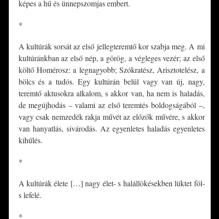
képes a hű és ünnepszomjas embert.
*
A kultúrák sorsát az első jellegteremtő kor szabja meg. A mi
kultúránkban az első nép, a görög, a végleges vezér; az első
költő Homérosz: a legnagyobb; Szókratész, Arisztotelész, a
bölcs és a tudós. Egy kultúrán belül vagy van új, nagy,
teremtő aktusokra alkalom, s akkor van, ha nem is haladás,
de megújhodás – valami az első teremtés boldogságából –,
vagy csak nemzedék rakja művét az előzők művére, s akkor
van hanyatlás, sivárodás. Az egyenletes haladás egyenletes
kihűlés.
*
A kultúrák élete […] nagy élet- s halállökésekben lüktet föl-
s lefelé.
*