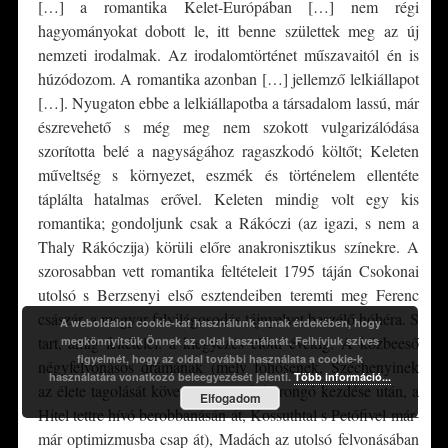
[…] a romantika Kelet-Európában […] nem régi
hagyományokat dobott le, itt benne születtek meg az új
nemzeti irodalmak. Az irodalomtörténet műszavaitól én is
húzódozom. A romantika azonban […] jellemző lelkiállapot
[…]. Nyugaton ebbe a lelkiállapotba a társadalom lassú, már
észrevehető s még meg nem szokott vulgarizálódása
szorította belé a nagyságához ragaszkodó költőt; Keleten
műveltség s környezet, eszmék és történelem ellentéte
táplálta hatalmas erővel. Keleten mindig volt egy kis
romantika; gondoljunk csak a Rákóczi (az igazi, s nem a
Thaly Rákóczija) körüli előre anakronisztikus színekre. A
szorosabban vett romantika feltételeit 1795 táján Csokonai
utolsó s Berzsenyi első esztendeiben teremti meg Ferenc
császár, a magyar felvilágosodás tájnyelvet beszélő hóhéra. S
A weboldalon cookie-kat használunk annak érdekében, hogy
tart, amíg feltételei: a kiegyezés előtti évekig. A közbeeső
megkönnyítsük Önnek az oldal használatát. Felhívjuk szíves
figyelmét, hogy az oldal további használata a cookie-k
négyfelvonásos drámának (mely főhősének, Széchenyinek
használatára vonatkozó beleegyezését jelenti.
Több információ...
az élete tagolását követi; Katonáék borongó kezdése után, a
Elfogadom
Hitel tettre hívó berobbanásán át, Kossuthtal s Petőfivel már-
már optimizmusba csap át), Madách az utolsó felvonásában