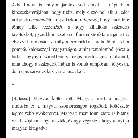
Ady Endre is milyen járatos volt ennek a népnek a
kincseskamrájában, hogy tudta, melyik szó hol áll; a ledér
nőt jelölő
cemendé
től a gyalázkodó
dancs
ig, hogy ismerte e
tömeg lelke rezzenését, s hogy kihallotta százados
távolokból, gyerekkori zsoltárai francia strófaformáján át is
elveszett ritmusát, s milyen szemekkel tudta látni azt a
pompás kalotaszegi magyarságot, amint templomból jövet a
hídon ragyogó színekben s mégis méltóságosan átvonul,
mint ahogy a századok hídján is vonult tempósan, súlyosan,
de mégis sárga és kék varrottasokban.
*
[Balassi:] Magyar költő volt. Magyar, mert a magyar
ritmusba és a magyar szomorúságba rögződik költészete
legmélyebb gyökereivel. Magyar: mert főúr létére is bitang
volt hazájában, rágalmazták, és úgy végezte, ahogy annyi jó
magyar: kitagadva.