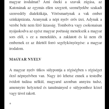
magyar irodalmat? Ami őneki a szavak zúgása, az
Katonának az egymás ellen szegzett, személyekbe szakadt
szenvedély dialektikája, Vörösmartynak a vak ember
színkáprázata, Aranynak a népi nyelv erős ízei, Adynak a
versbe bele nem férő lázasság. Tombolva vagy csokonaisan
nyájaskodva az egész magyar poétaság menekszik a magyar
sors elől, s ez a menekülés, a zaklatott és ki nem élt
embernek ez az ihlettől forró segélykönyörgése: a magyar
irodalom.
MAGYAR NYELV
A magyar nyelv titkos súlypontja a régiségben s régiséget
őrző népnyelvben van. Nagy író lehetsz ennek a testedbe
ivódott tudása nélkül, magyarul azonban annyira tudsz,
amennyire helyzeted és tanulmányod e súlyponthoz közel
vagy távol rakott.
*