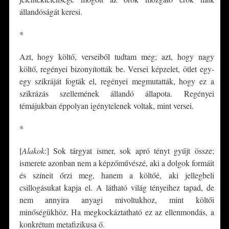
állandóságát keresi.
*
Azt, hogy költő, verseiből tudtam meg; azt, hogy nagy
költő, regényei bizonyították be. Versei képzelet, ötlet egy-
egy szikráját fogták el, regényei megmutatták, hogy ez a
szikrázás szellemének állandó állapota. Regényei
témájukban éppolyan igénytelenek voltak, mint versei.
*
[
Alakok
:] Sok tárgyat ismer, sok apró tényt gyűjt össze;
ismerete azonban nem a képzőművészé, aki a dolgok formáit
és színeit őrzi meg, hanem a költőé, aki jellegbeli
csillogásukat kapja el. A látható világ tényeihez tapad, de
nem annyira anyagi mivoltukhoz, mint költői
minőségükhöz. Ha megkockáztatható ez az ellenmondás, a
konkrétum metafizikusa ő.