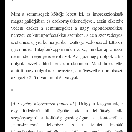
*
Mint a semmiségek költője lépett fel, az impresszionisták
magas gallérjában és csokornyakkendőjével, aztán elkezdte
védeni ezeket a semmiségeket a nagy elgondolásokkal,
nemzet- és kultúrpróféciákkal szemben, s ez a szenvedélyes,
szellemes, egyre keményebben csillogó védőbeszéd lett az ő
igazi műve. Tulajdonképp minden verse, minden apró írása,
de minden regénye is erről szól. Az igazi nagy dolgok a kis
dolgok: ezzel állított be az irodalomba. Majd hozzátette:
amit ti nagy dolgoknak neveztek, a művészetben bombaszt;
az igazi költő olyan, mint én vagyok.
*
[
A szegény kisgyermek panaszai
:] Ürügy a kisgyermek, s
egy fölfedező áll mögötte, aki a felnőttség lelki
szegénységiről a költőség gazdagságára, a „fontosról” a
„nem-fontosra” fellebbez, s a felület kiabáló
jelentéktelensége mögött az örök mozgató erők halk