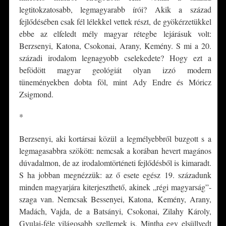
legtitokzatosabb, legmagyarabb írói? Akik a század
fejlődésében csak fél lélekkel vettek részt, de gyökérzetükkel
ebbe az elfeledt mély magyar rétegbe lejárásuk volt:
Berzsenyi, Katona, Csokonai, Arany, Kemény. S mi a 20.
századi irodalom legnagyobb cselekedete? Hogy ezt a
befödött magyar geológiát olyan izzó modern
tüneményekben dobta föl, mint Ady Endre és Móricz
Zsigmond.
*
Berzsenyi, aki kortársai közül a legmélyebbről buzgott s a
legmagasabbra szökött: nemcsak a korában hevert magános
dúvadalmon, de az irodalomtörténeti fejlődésből is kimaradt.
S ha jobban megnézzük: az ő esete egész 19. századunk
minden magyarjára kiterjeszthető, akinek „régi magyarság”-
szaga van. Nemcsak Bessenyei, Katona, Kemény, Arany,
Madách, Vajda, de a Batsányi, Csokonai, Zilahy Károly,
Gyulai-féle világosabb szellemek is. Mintha egy elsüllyedt