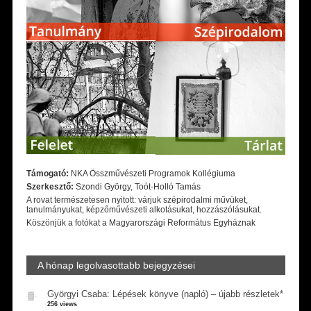
Támogató:
NKA Összművészeti Programok Kollégiuma
Szerkesztő:
Szondi György, Toót-Holló Tamás
A rovat természetesen nyitott: várjuk szépirodalmi művüket,
tanulmányukat, képzőművészeti alkotásukat, hozzászólásukat.
Köszönjük a fotókat a Magyarországi Református Egyháznak
A hónap legolvasottabb bejegyzései
Györgyi Csaba: Lépések könyve (napló) – újabb részletek*
256 views