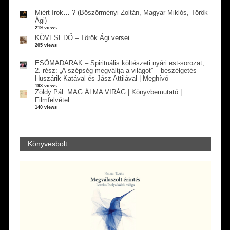
Miért írok… ? (Böszörményi Zoltán, Magyar Miklós, Török
Ági)
219 views
KÖVESEDŐ – Török Ági versei
205 views
ESŐMADARAK – Spirituális költészeti nyári est-sorozat,
2. rész: „A szépség megváltja a világot” – beszélgetés
Huszárik Katával és Jász Attilával | Meghívó
193 views
Zöldy Pál: MAG ÁLMA VIRÁG | Könyvbemutató |
Filmfelvétel
140 views
Könyvesbolt