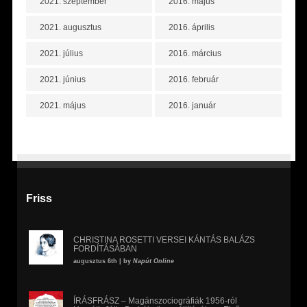
2021. szeptember
2016. május
2021. augusztus
2016. április
2021. július
2016. március
2021. június
2016. február
2021. május
2016. január
Friss
CHRISTINA ROSETTI VERSEI KÁNTÁS BALÁZS
FORDÍTÁSÁBAN
augusztus 6th | by
Napút Online
ÍRÁSFRÁSZ – Magánszociográfiák 1956-ról