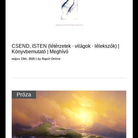
CSEND, ISTEN (létérzetek · világok · lélekszók) |
Könyvbemutató | Meghívó
május 13th, 2026 |
by Napút Online
Próza