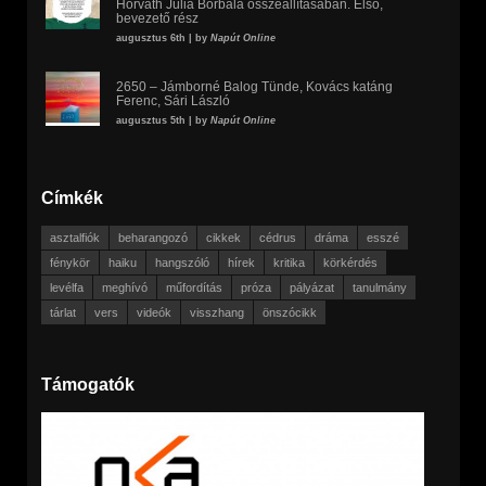
Horváth Júlia Borbála összeállításában. Első,
bevezető rész
augusztus 6th | by
Napút Online
2650 – Jámborné Balog Tünde, Kovács katáng
Ferenc, Sári László
augusztus 5th | by
Napút Online
Címkék
asztalfiók
beharangozó
cikkek
cédrus
dráma
esszé
fénykör
haiku
hangszóló
hírek
kritika
körkérdés
levélfa
meghívó
műfordítás
próza
pályázat
tanulmány
tárlat
vers
videók
visszhang
önszócikk
Támogatók