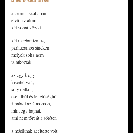
sínek közötti űrben
alszom a szobában,
elvitt az álom
két vonat között
két mechanizmus,
párhuzamos síneken,
melyek soha nem
találkoztak
az egyik egy
kísértet volt,
súly nélkül,
csendből és lehetőségből –
áthaladt az álmomon,
mint egy hajnal,
ami nem tört át a sötéten
a másiknak acélteste volt,