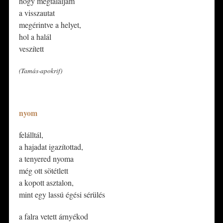
hogy megtaláljam
a visszautat
megérintve a helyet,
hol a halál
veszített
(Tamás-apokrif)
*
nyom
felálltál,
a hajadat igazítottad,
a tenyered nyoma
még ott sötétlett
a kopott asztalon,
mint egy lassú égési sérülés
​a falra vetett árnyékod