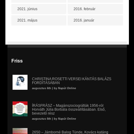
2021. június
2016. február
2021. május
2016. január
Friss
CHRISTINA ROSETTI VERSEI KÁNTÁS BALÁZS
FORDÍTÁSÁBAN
augusztus 6th | by
Napút Online
ÍRÁSFRÁSZ – Magánszociográfiák 1956-ról
Horváth Júlia Borbála összeállításában. Első,
bevezető rész
augusztus 6th | by
Napút Online
2650 – Jámborné Balog Tünde, Kovács katáng