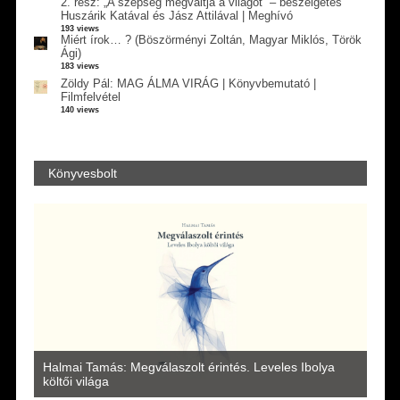
2. rész: „A szépség megváltja a világot” – beszélgetés
Huszárik Katával és Jász Attilával | Meghívó
193 views
Miért írok… ? (Böszörményi Zoltán, Magyar Miklós, Török
Ági)
183 views
Zöldy Pál: MAG ÁLMA VIRÁG | Könyvbemutató |
Filmfelvétel
140 views
Könyvesbolt
a
Halmai Tamás: Megválaszolt érintés. Leveles Ibolya
Laka
költői világa