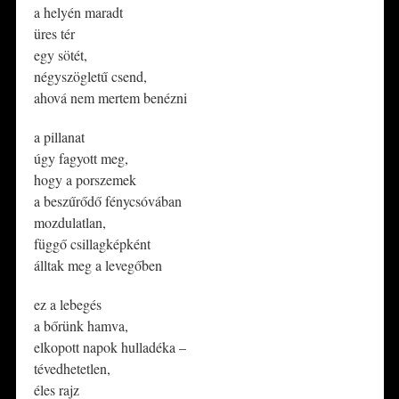
a helyén maradt
üres tér
egy sötét,
négyszögletű csend,
ahová nem mertem benézni
​a pillanat
úgy fagyott meg,
hogy a porszemek
a beszűrődő fénycsóvában
mozdulatlan,
függő csillagképként
álltak meg a levegőben
​ez a lebegés
a bőrünk hamva,
elkopott napok hulladéka –
tévedhetetlen,
éles rajz