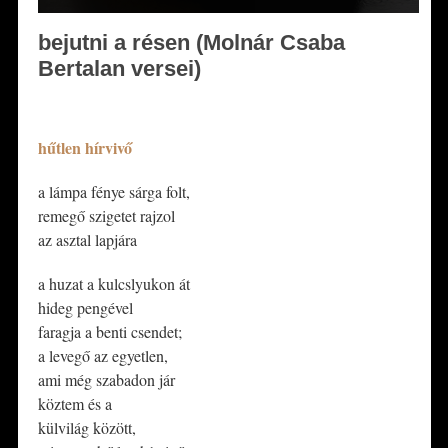
bejutni a résen (Molnár Csaba
Bertalan versei)
*
hűtlen hírvivő
​a lámpa fénye sárga folt,
remegő szigetet rajzol
az asztal lapjára
​a huzat a kulcslyukon át
hideg pengével
faragja a benti csendet;
a levegő az egyetlen,
ami még szabadon jár
köztem és a
külvilág között,