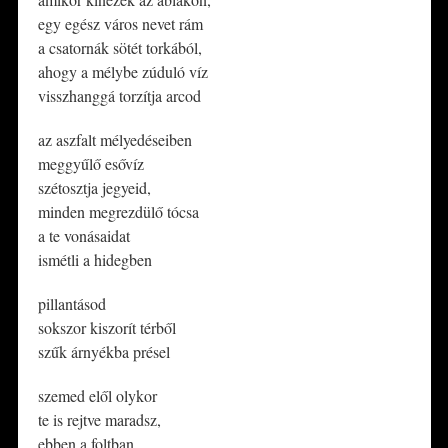
egy egész város nevet rám
a csatornák sötét torkából,
ahogy a mélybe zúduló víz
visszhanggá torzítja arcod
az aszfalt mélyedéseiben
meggyűlő esővíz
szétosztja jegyeid,
minden megrezdülő tócsa
a te vonásaidat
ismétli a hidegben
pillantásod
sokszor kiszorít térből
szűk árnyékba présel
​szemed elől olykor
te is rejtve maradsz,
ebben a foltban