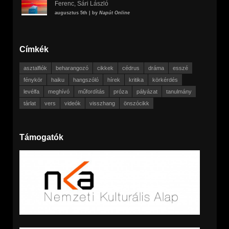
Ferenc, Sári László
augusztus 5th | by
Napút Online
Címkék
asztalfiók
beharangozó
cikkek
cédrus
dráma
esszé
fénykör
haiku
hangszóló
hírek
kritika
körkérdés
levélfa
meghívó
műfordítás
próza
pályázat
tanulmány
tárlat
vers
videók
visszhang
önszócikk
Támogatók