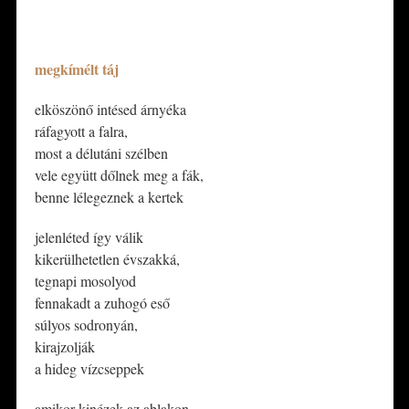
*
megkímélt táj
elköszönő intésed árnyéka
ráfagyott a falra,
most a délutáni szélben
vele együtt dőlnek meg a fák,
benne lélegeznek a kertek
jelenléted így válik
kikerülhetetlen évszakká,
tegnapi mosolyod
fennakadt a zuhogó eső
súlyos sodronyán,
kirajzolják
a hideg vízcseppek
​amikor kinézek az ablakon,