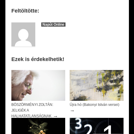
Feltöltötte:
Napút Online
Ezek is érdekelhetik!
BÖSZÖRMÉNYI ZOLTÁN:
Újra hó (Bakonyi István versei)
→
JELIGÉK A
→
HALHATATLANSÁGNAK