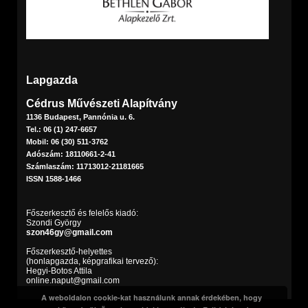
Lapgazda
Cédrus Művészeti Alapítvány
1136 Budapest, Pannónia u. 6.
Tel.: 06 (1) 247-6657
Mobil: 06 (30) 511-3762
Adószám: 18110661-2-41
Számlaszám: 11713012-21181665
ISSN 1588-1466
Főszerkesztő és felelős kiadó:
Szondi György
szon46gy@gmail.com
Főszerkesztő-helyettes
(honlapgazda, képgrafikai tervező):
Hegyi-Botos Attila
online.naput@gmail.com
A weboldalon cookie-kat használunk annak érdekében, hogy