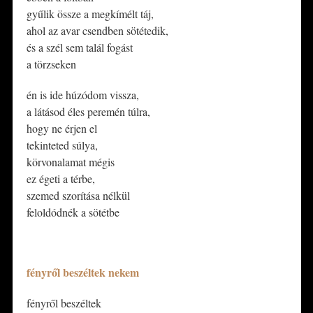
gyűlik össze a megkímélt táj,
ahol az avar csendben sötétedik,
és a szél sem talál fogást
a törzseken
én is ide húzódom vissza,
a látásod éles peremén túlra,
hogy ne érjen el
tekinteted súlya,
körvonalamat mégis
ez égeti a térbe,
szemed szorítása nélkül
feloldódnék a sötétbe
*
fényről beszéltek nekem
fényről beszéltek