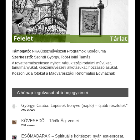
Támogató:
NKA Összművészeti Programok Kollégiuma
Szerkesztő:
Szondi György, Toót-Holló Tamás
A rovat természetesen nyitott: várjuk szépirodalmi művüket,
tanulmányukat, képzőművészeti alkotásukat, hozzászólásukat.
Köszönjük a fotókat a Magyarországi Református Egyháznak
A hónap legolvasottabb bejegyzései
Györgyi Csaba: Lépések könyve (napló) – újabb részletek*
256 views
KÖVESEDŐ – Török Ági versei
206 views
ESŐMADARAK – Spirituális költészeti nyári est-sorozat,