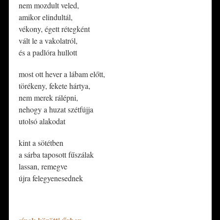
nem mozdult veled,
amikor elindultál,
vékony, égett rétegként
vált le a vakolatról,
és a padlóra hullott
​most ott hever a lábam előtt,
törékeny, fekete hártya,
nem merek rálépni,
nehogy a huzat szétfújja
utolsó alakodat
​kint a sötétben
a sárba taposott fűszálak
lassan, remegve
újra felegyenesednek
*