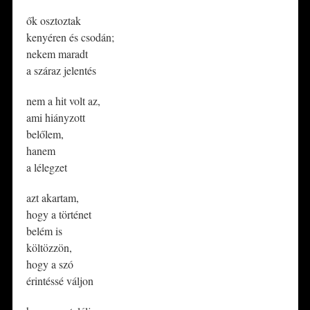
ők osztoztak
kenyéren és csodán;
nekem maradt
a száraz jelentés
nem a hit volt az,
ami hiányzott
belőlem,
hanem
a lélegzet
azt akartam,
hogy a történet
belém is
költözzön,
hogy a szó
érintéssé váljon