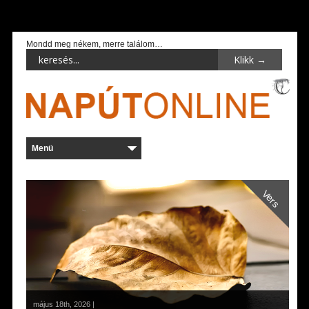
Mondd meg nékem, merre találom…
Vers
május 18th, 2026 |