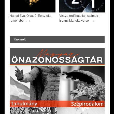
Hajnal Éva: Olvadó, Episztola,
Visszafordíthatatlan számok –
→
→
reményben
Ispány Marietta versei
Kiemelt