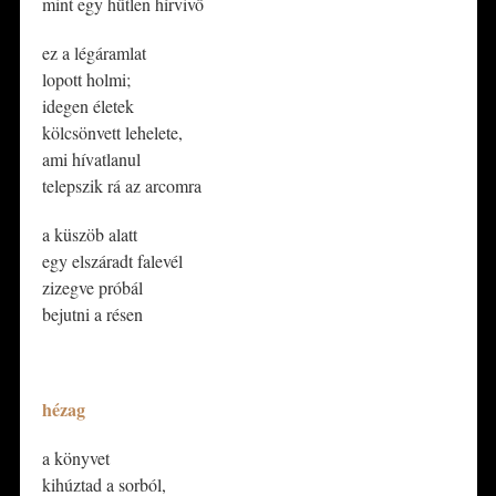
mint egy hűtlen hírvivő
​ez a légáramlat
lopott holmi;
idegen életek
kölcsönvett lehelete,
ami hívatlanul
telepszik rá az arcomra
​a küszöb alatt
egy elszáradt falevél
zizegve próbál
bejutni a résen
*
hézag
​a könyvet
kihúztad a sorból,