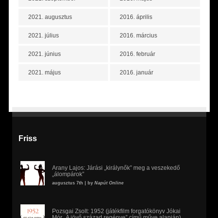
2021. augusztus
2016. április
2021. július
2016. március
2021. június
2016. február
2021. május
2016. január
Friss
Arany Lajos: Járási „királynők” meg a veszekedő
„álompárok”
augusztus 7th | by
Napút Online
Pozsgai Zsolt: 1952 (játékfilm forgatókönyv Jókai
Mór „A jövő század regénye” című műve alapján)