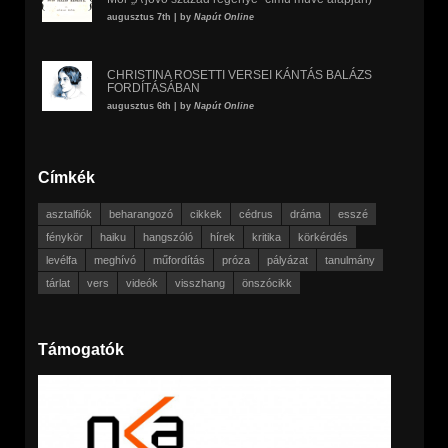
augusztus 7th | by
Napút Online
CHRISTINA ROSETTI VERSEI KÁNTÁS BALÁZS
FORDÍTÁSÁBAN
augusztus 6th | by
Napút Online
Címkék
asztalfiók
beharangozó
cikkek
cédrus
dráma
esszé
fénykör
haiku
hangszóló
hírek
kritika
körkérdés
levélfa
meghívó
műfordítás
próza
pályázat
tanulmány
tárlat
vers
videók
visszhang
önszócikk
Támogatók