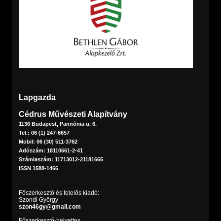
Lapgazda
Cédrus Művészeti Alapítvány
1136 Budapest, Pannónia u. 6.
Tel.: 06 (1) 247-6657
Mobil: 06 (30) 511-3762
Adószám: 18110661-2-41
Számlaszám: 11713012-21181665
ISSN 1588-1466
Főszerkesztő és felelős kiadó:
Szondi György
szon46gy@gmail.com
Főszerkesztő-helyettes