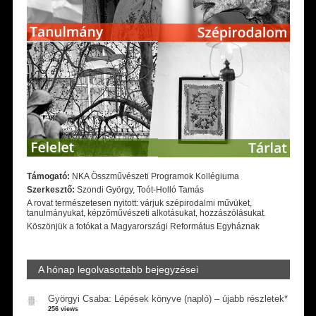
Támogató:
NKA Összművészeti Programok Kollégiuma
Szerkesztő:
Szondi György, Toót-Holló Tamás
A rovat természetesen nyitott: várjuk szépirodalmi művüket,
tanulmányukat, képzőművészeti alkotásukat, hozzászólásukat.
Köszönjük a fotókat a Magyarországi Református Egyháznak
A hónap legolvasottabb bejegyzései
Györgyi Csaba: Lépések könyve (napló) – újabb részletek*
256 views