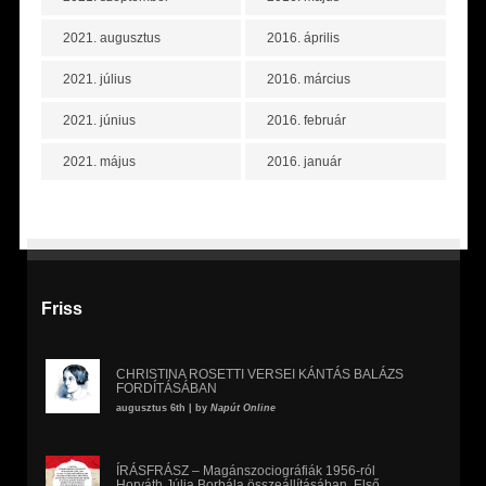
2021. augusztus
2016. április
2021. július
2016. március
2021. június
2016. február
2021. május
2016. január
Friss
CHRISTINA ROSETTI VERSEI KÁNTÁS BALÁZS
FORDÍTÁSÁBAN
augusztus 6th | by
Napút Online
ÍRÁSFRÁSZ – Magánszociográfiák 1956-ról
Horváth Júlia Borbála összeállításában. Első,