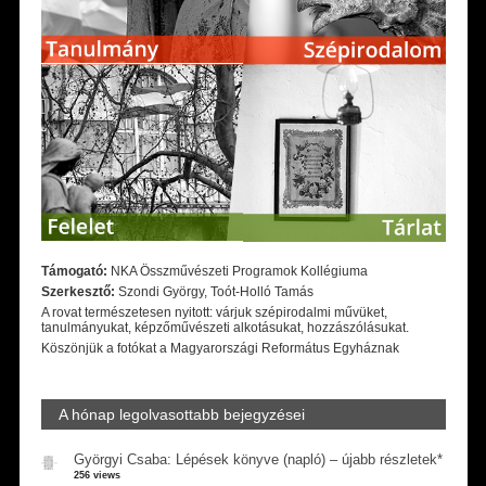
Támogató:
NKA Összművészeti Programok Kollégiuma
Szerkesztő:
Szondi György, Toót-Holló Tamás
A rovat természetesen nyitott: várjuk szépirodalmi művüket,
tanulmányukat, képzőművészeti alkotásukat, hozzászólásukat.
Köszönjük a fotókat a Magyarországi Református Egyháznak
A hónap legolvasottabb bejegyzései
Györgyi Csaba: Lépések könyve (napló) – újabb részletek*
256 views