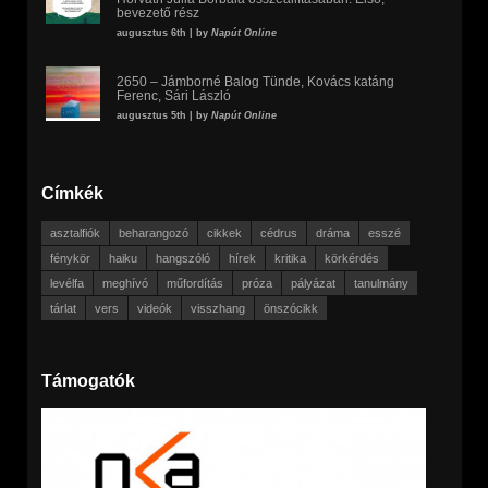
bevezető rész
augusztus 6th | by
Napút Online
2650 – Jámborné Balog Tünde, Kovács katáng
Ferenc, Sári László
augusztus 5th | by
Napút Online
Címkék
asztalfiók
beharangozó
cikkek
cédrus
dráma
esszé
fénykör
haiku
hangszóló
hírek
kritika
körkérdés
levélfa
meghívó
műfordítás
próza
pályázat
tanulmány
tárlat
vers
videók
visszhang
önszócikk
Támogatók