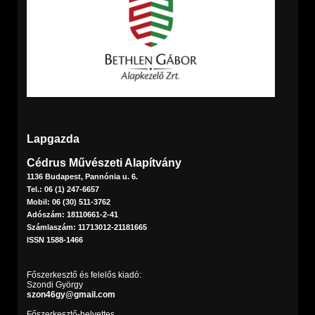
Lapgazda
Cédrus Művészeti Alapítvány
1136 Budapest, Pannónia u. 6.
Tel.: 06 (1) 247-6657
Mobil: 06 (30) 511-3762
Adószám: 18110661-2-41
Számlaszám: 11713012-21181665
ISSN 1588-1466
Főszerkesztő és felelős kiadó:
Szondi György
szon46gy@gmail.com
Főszerkesztő-helyettes