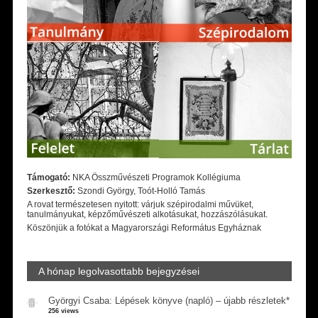
Támogató:
NKA Összművészeti Programok Kollégiuma
Szerkesztő:
Szondi György, Toót-Holló Tamás
A rovat természetesen nyitott: várjuk szépirodalmi művüket,
tanulmányukat, képzőművészeti alkotásukat, hozzászólásukat.
Köszönjük a fotókat a Magyarországi Református Egyháznak
A hónap legolvasottabb bejegyzései
Györgyi Csaba: Lépések könyve (napló) – újabb részletek*
256 views