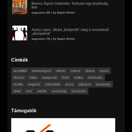
Berecz Ágnes Gabriella: Tartozás egy kiválóság
felé
augusztus 8th | by
Napút Online
Arany Lajos: Járási „királynők” meg a veszekedő
„álompárok”
augusztus 7th | by
Napút Online
Címkék
asztalfiók
beharangozó
cikkek
cédrus
dráma
esszé
fénykör
haiku
hangszóló
hírek
kritika
körkérdés
levélfa
meghívó
műfordítás
próza
pályázat
tanulmány
tárlat
vers
videók
visszhang
önszócikk
Támogatók