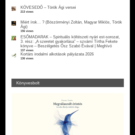
KÖVESEDŐ – Török Ági versei
213 views
Miért írok… ? (Böszörményi Zoltán, Magyar Miklós, Török
Ági)
156 views
ESŐMADARAK – Spirituális költészeti nyári est-sorozat,
3. rész: „A szeretet gyakorlása” – szvámí Tírtha Fekete
könyve – Beszélgetés Ősz Szabó Évával | Meghívó
137 views
Kortárs irodalmi alkotások pályázata 2026
136 views
Könyvesbolt