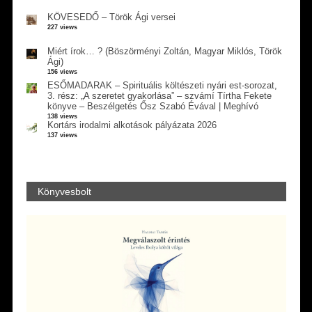
KÖVESEDŐ – Török Ági versei
227 views
Miért írok… ? (Böszörményi Zoltán, Magyar Miklós, Török
Ági)
156 views
ESŐMADARAK – Spirituális költészeti nyári est-sorozat,
3. rész: „A szeretet gyakorlása” – szvámí Tírtha Fekete
könyve – Beszélgetés Ősz Szabó Évával | Meghívó
138 views
Kortárs irodalmi alkotások pályázata 2026
137 views
Könyvesbolt