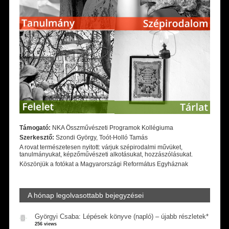
Támogató:
NKA Összművészeti Programok Kollégiuma
Szerkesztő:
Szondi György, Toót-Holló Tamás
A rovat természetesen nyitott: várjuk szépirodalmi művüket,
tanulmányukat, képzőművészeti alkotásukat, hozzászólásukat.
Köszönjük a fotókat a Magyarországi Református Egyháznak
A hónap legolvasottabb bejegyzései
Györgyi Csaba: Lépések könyve (napló) – újabb részletek*
256 views