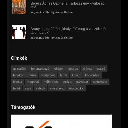
Berecz Ágnes Gabriella: Tartozás egy kiválóság
felé
augusztus 8th | by
Napút Online
Arany Lajos: Járási „királynők” meg a veszekedő
„álompárok”
augusztus 7th | by
Napút Online
Címkék
asztalfiók
beharangozó
cikkek
cédrus
dráma
esszé
fénykör
haiku
hangszóló
hírek
kritika
körkérdés
levélfa
meghívó
műfordítás
próza
pályázat
tanulmány
tárlat
vers
videók
visszhang
önszócikk
Támogatók